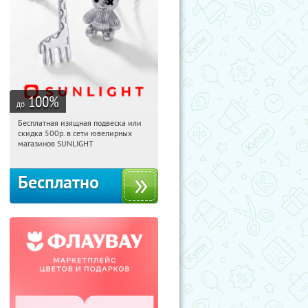
100
%
до
Бесплатная изящная подвеска или
16:08:39
Получили:
74
скидка 500р. в сети ювелирных
Россия
магазинов SUNLIGHT
Бесплатно