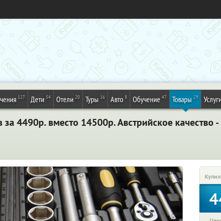
127
54
20
16
8
47
29
ечения
Дети
Отели
Туры
Авто
Обучение
Товары
Услуг
 за 4490р. вместо 14500р. Австрийское качество -
Купил
4
Цена