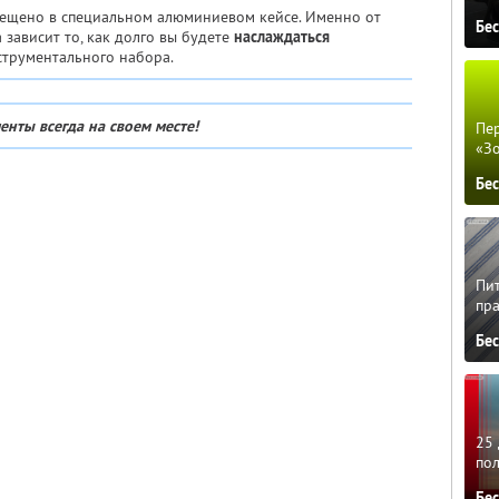
ещено в специальном алюминиевом кейсе. Именно от
Бе
 зависит то, как долго вы будете
наслаждаться
трументального набора.
енты всегда на своем месте!
Пер
«З
Бе
Пит
пра
Бе
25 
по
Бе