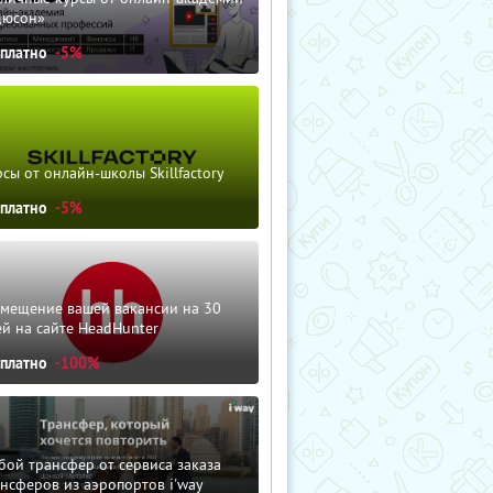
дюсон»
сплатно
-5%
сы от онлайн-школы Skillfactory
сплатно
-5%
змещение вашей вакансии на 30
й на сайте HeadHunter
сплатно
-100%
ой трансфер от сервиса заказа
нсферов из аэропортов i'way