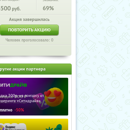
Экономия:
4500
69%
руб.
Акция завершилась
ПОВТОРИТЬ АКЦИЮ
Человек проголосовало: 0
ругие акции партнера
дка 300р. на поездку от
ршеринга «Ситидрайв»
сплатно
-50%