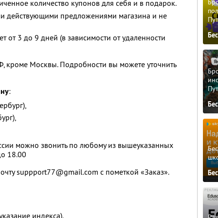
Бро
ченное количество купонов для себя и в подарок.
пол
ими действующими предложениями магазина и не
Пу
Бе
т от 3 до 9 дней (в зависимости от удаленности
РФ, кроме Москвы. Подробности вы можете уточнить
Бро
ино
Пу
ону
:
Бе
ербург),
ург),
оссии можно звонить по любому из вышеуказанных
Бе
до 18.00
шк
почту suppport77@gmail.com с пометкой «Заказ».
Бе
указание индекса).
Ра