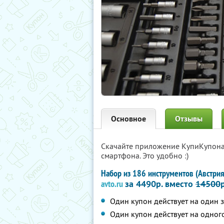
Основное
Отзывы
Скачайте приложение КупиКупон
смартфона. Это удобно :)
Набор из 186 инструментов (Австри
avto.ru
за 4490р. вместо
14500
р
Один купон действует на один 
Один купон действует на одного