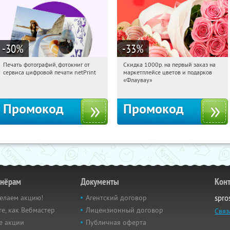
-30
%
-33
%
Печать фотографий, фотокниг от
Скидка 1000р. на первый заказ на
16:08:39
Получили:
4
16:08:39
Получили:
18
сервиса цифровой печати netPrint
маркетплейсе цветов и подарков
Россия
Россия
«Флаувау»
Промокод
Промокод
тнёрам
Документы
Кон
елаем акцию!
Агентский договор
spro
е, как Вебмастер
Лицензионный договор
Связ
е акции
Публичная оферта