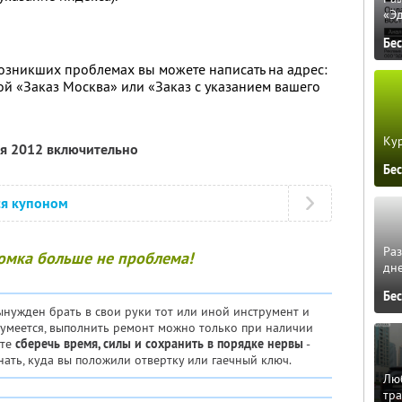
«Э
Бе
озникших проблемах вы можете написать на адрес:
й «Заказ Москва» или «Заказ с указанием вашего
Кур
ля 2012 включительно
Бе
ся купоном
Ра
омка больше не проблема!
дне
Бе
нужден брать в свои руки тот или иной инструмент и
зумеется, выполнить ремонт можно только при наличии
ете
сберечь время, силы и сохранить в порядке нервы
-
нать, куда вы положили отвертку или гаечный ключ.
Люб
тра