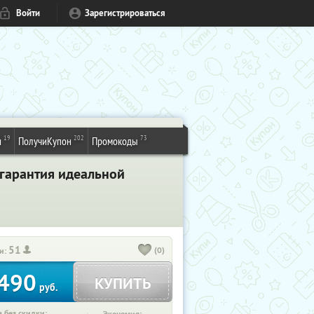
Войти
Зарегистрироваться
19
202
73
и
ПолучиКупон
Промокоды
 гарантия идеальной
51
(0)
и:
490
КУПИТЬ
руб.
 без скидки: