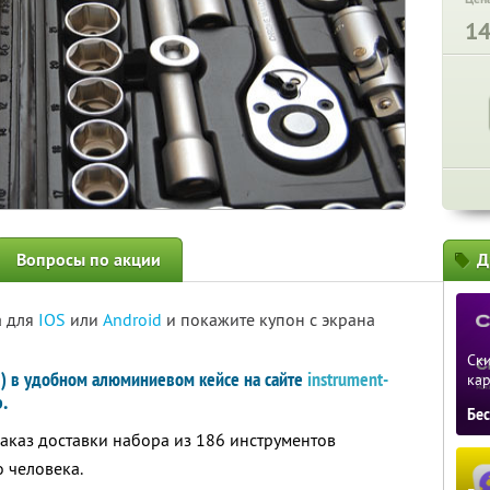
1
Вопросы по акции
Д
а для
IOS
или
Android
и покажите купон с экрана
Ски
я) в удобном алюминиевом кейсе на сайте
instrument-
ка
.
Бе
заказ доставки набора из 186 инструментов
 человека.