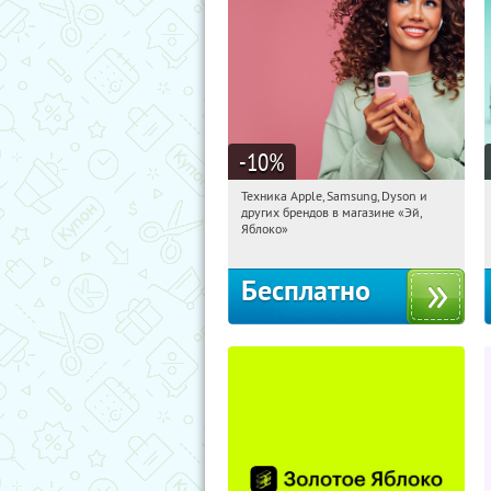
-10
%
Техника Apple, Samsung, Dyson и
16:08:39
Получи первым!
других брендов в магазине «Эй,
Багратионовская
Яблоко»
Бесплатно