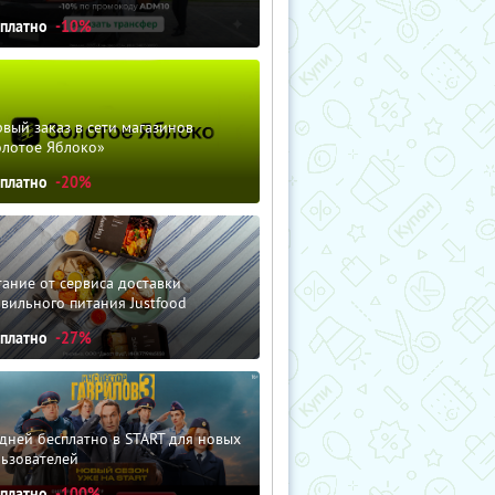
сплатно
-10%
вый заказ в сети магазинов
олотое Яблоко»
сплатно
-20%
ание от сервиса доставки
вильного питания Justfood
сплатно
-27%
дней бесплатно в START для новых
льзователей
сплатно
-100%