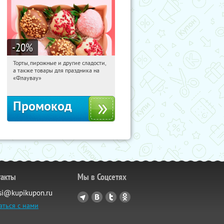
-20
%
Торты, пирожные и другие сладости,
16:08:39
Получили:
6
а также товары для праздника на
Россия
«Флаувау»
Промокод
такты
Мы в Соцсетях
si@kupikupon.ru
аться с нами