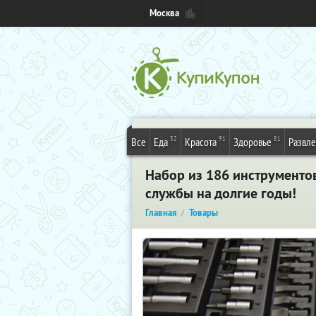
Москва
32
91
81
Все
Еда
Красота
Здоровье
Развл
Набор из 186 инструментов
службы на долгие годы!
Главная
Товары