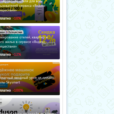
нирование отеля для всех
ьзователей сервиса «Яндекс
тешествия»
сплатно
-10%
нирование отелей, квартир и
го жилья в сервисе «Яндекс
тешествия»
сплатно
-12%
сплатный вводный урок от онлайн-
олы Skysmart
сплатно
-100%
зличные курсы от онлайн-академии