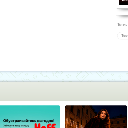
Теги:
Тов