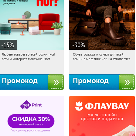
-15
%
-30
%
Любые товары во всей розничной
Обувь, одежда и сумки для всей
16:08:39
Получили:
83
16:08:39
Получили:
32
сети и интернет-магазине Hoff
семьи в магазине kari на Wildberries
Москва, 1-й Волоколамский проезд,
Россия
10с1
Промокод
Промокод