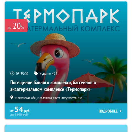
20
%
до
05:35:08
Купили:
424
Посещение банного комплекса, бассейнов в
акватермальном комплексе «Термопарк»
Московская обл., г. Балашиха, шоссе Энтузиастов, 54А
54
ПОДРОБНЕЕ
от
руб.
до
3490
руб.