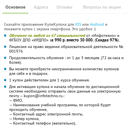
Основное
Адреса
Отзывы
Вопросы по акции
Скачайте приложение КупиКупона для
IOS
или
Android
и
покажите купон с экрана смартфона. Это удобно :)
Обучение по любой из 67 специальностей
от «Инфотехно» и
ФГБОУ ДПО «ИРДПО» з
а 990 р. вместо 30 000.
(
Скидка 97%
).
Лицензия на право ведения образовательной деятельности №
001976
Продолжительность обучения : от 1 до 3 месяцев. (72 ак.часа и
более).
Вы можете приобрести неограниченное количество купонов
для себя и в подарок.
1 купон действителен для 1 курса обучения.
Для активации купона и начала обучения по дистанционной
системе необходимо отправить свои данные на электронную
почту — kupon@infotechno.ru.:
— ФИО,
— Наименование учебной программы, по которой будет
проходить обучение,
— Контактный адрес электронной почты,
— Номер купона,
— Контактный телефон (желательно),