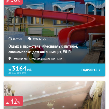
%
до
05:35:08
Купили:
25
Отдых в парк-отеле «Фестиваль»: питание,
аквакомплекс, детская анимация, Wi-Fi
Рязанская обл., Клепиковский район, пос. Чулис
3164
ПОДРОБНЕЕ
от
руб.
до
107880
руб.
42
%
до