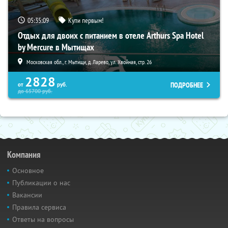
05:35:08
Купи первым!
Отдых для двоих с питанием в отеле Arthurs Spa Hotel
by Mercure в Мытищах
Московская обл., г. Мытищи, д. Ларево, ул. Хвойная, стр. 26
2828
ПОДРОБНЕЕ
от
руб.
до
65700
руб.
Компания
Основное
Публикации о нас
Вакансии
Правила сервиса
Ответы на вопросы