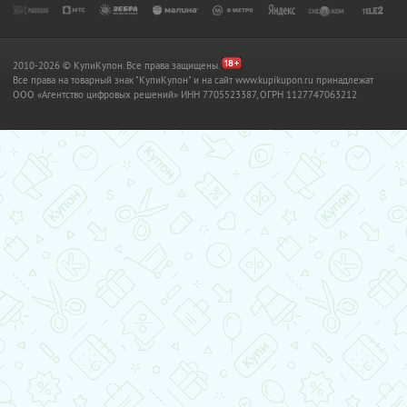
2010-2026 © КупиКупон. Все права защищены.
Все права на товарный знак "КупиКупон" и на сайт www.kupikupon.ru принадлежат
OOO «Агентство цифровых решений» ИНН 7705523387, ОГРН 1127747063212