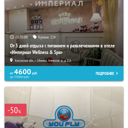
05:35:08
Купили:
114
От 3 дней отдыха с питанием и развлечениями в отеле
«Империал Wellness & Spa»
Калужская обл., г. Обнинск, Киевское ш., д. 11А
4600
ПОДРОБНЕЕ
от
руб.
до
79000
руб.
-50
%