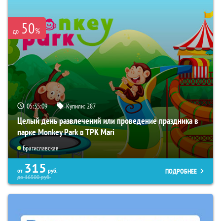
50
%
до
05:35:08
Купили:
287
Целый день развлечений или проведение праздника в
парке Monkey Park в ТРК Mari
Братиславская
315
ПОДРОБНЕЕ
от
руб.
до
16500
руб.