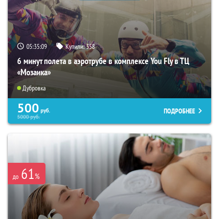
05:35:08
Купили:
358
6 минут полета в аэротрубе в комплексе You Fly в ТЦ
«Мозаика»
Дубровка
500
ПОДРОБНЕЕ
руб.
5000
руб.
61
%
до