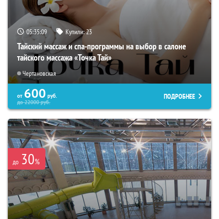
05:35:08
Купили:
23
Тайский массаж и спа-программы на выбор в салоне
тайского массажа «Точка Тай»
Чертановская
600
ПОДРОБНЕЕ
от
руб.
до
22000
руб.
30
%
до