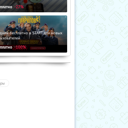
сплатно
-27%
дней бесплатно в START для новых
льзователей
сплатно
-100%
ары