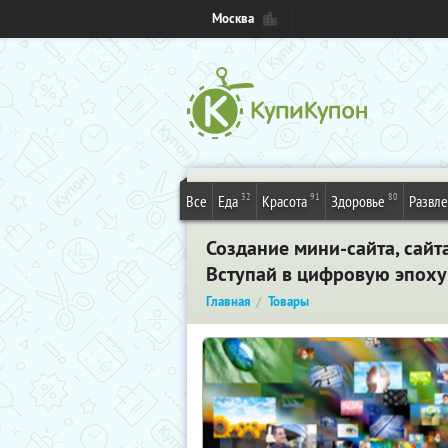
Москва
32
91
80
Все
Еда
Красота
Здоровье
Развл
Создание мини-сайта, сайта
Вступай в цифровую эпоху
Главная
Товары