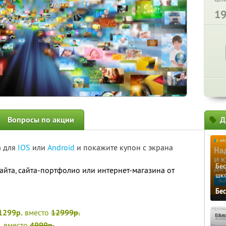
1
Вопросы по акции
Д
а для
IOS
или
Android
и покажите купон с экрана
Бе
айта, сайта-портфолио или интернет-магазина от
шк
Бе
1299р.
вместо
12999р.
.
вместо
4999р.