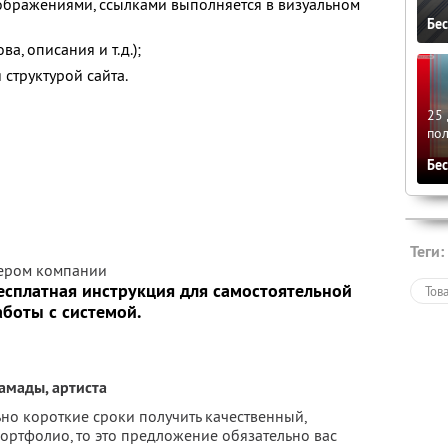
изображениями, ссылками выполняется в визуальном
Бе
а, описания и т.д.);
структурой сайта.
25 
по
Бе
Теги:
жером компании
сплатная инструкция для самостоятельной
Тов
аботы с системой.
амады, артиста
но короткие сроки получить качественный,
ортфолио, то это предложение обязательно вас