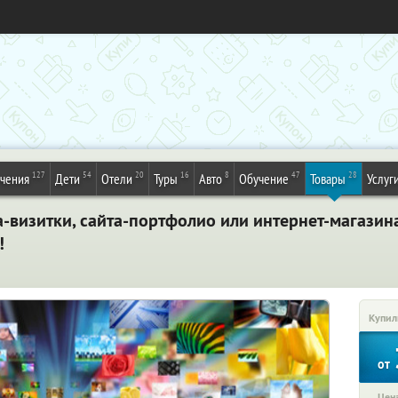
127
54
20
16
8
47
28
ечения
Дети
Отели
Туры
Авто
Обучение
Товары
Услуг
-визитки, сайта-портфолио или интернет-магазина 
!
Купил
от
Цена