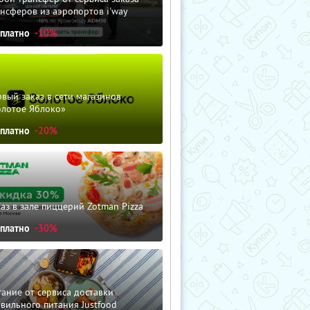
нсферов из аэропортов i'way
сплатно
-10%
вый заказ в сети магазинов
олотое Яблоко»
сплатно
-20%
аз в зале пиццерий Zotman Pizza
сплатно
-30%
ание от сервиса доставки
вильного питания Justfood