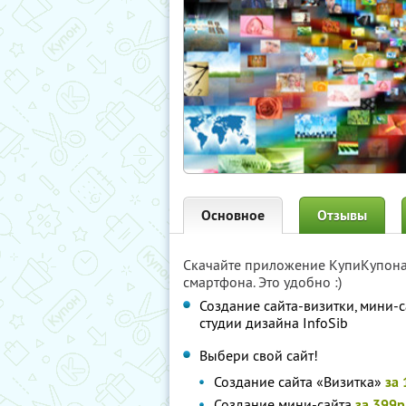
Основное
Отзывы
Скачайте приложение КупиКупон
смартфона. Это удобно :)
Создание сайта-визитки, мини-с
студии дизайна InfoSib
Выбери свой сайт!
Создание сайта «Визитка»
за 
Создание мини-сайта
за 399р