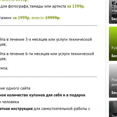
для фотографа, тамады или артиста
за 1399р.
Ра
«Э
агазин»
за 1999р.
вместо
19999р.
Бе
та в течение 3-х месяцев или услуги технической
цев;
Кур
та в течение 6-ти месяцев или услуги технической
Бе
цев;
типа.
Ра
дне
ние одного сайта
Бе
ое количество купонов для себя и в подарок
о человека
атная инструкция
для самостоятельной работы с
Люб