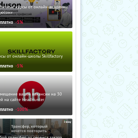
зличные курсы от онлайн-академии
дюсон»
сплатно
-5%
сы от онлайн-школы Skillfactory
сплатно
-5%
змещение вашей вакансии на 30
й на сайте HeadHunter
сплатно
-100%
ой трансфер от сервиса заказа