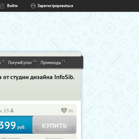
Войти
Зарегистрироваться
19
201
73
и
ПолучиКупон
Промокоды
от студии дизайна InfoSib.
15
(0)
и:
399
КУПИТЬ
руб.
 без скидки: