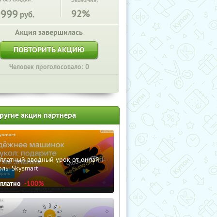
Экономия:
9999
92%
руб.
Акция завершилась
ПОВТОРИТЬ АКЦИЮ
Человек проголосовало: 0
ругие акции партнера
сплатный вводный урок от онлайн-
олы Skysmart
сплатно
-100%