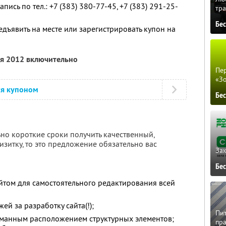
сь по тел.: +7 (383) 380-77-45, +7 (383) 291-25-
тра
Бе
дъявить на месте или зарегистрировать купон на
ля 2012 включительно
Пер
«З
ся купоном
Бе
но короткие сроки получить качественный,
зитку, то это предложение обязательно вас
Зак
Бе
йтом для самостоятельного редактирования всей
й за разработку сайта(!);
Пит
уманным расположением структурных элементов;
пра