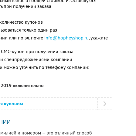
ьный взнос от общей стоимости. Оставшуюся
ь при получении заказа
количество купонов
зоваться только один раз
нии или по эл. почте
info@hopheyshop.ru
, укажите
 СМС-купон при получении заказа
ими спецпредложениями компании
 можно уточнить по телефону компании:
я 2019 включительно
ся купоном
НИИ
амилией и номером — это отличный способ