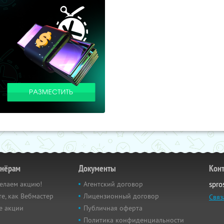
тнёрам
Документы
Кон
елаем акцию!
Агентский договор
spro
е, как Вебмастер
Лицензионный договор
Связ
е акции
Публичная оферта
Политика конфиденциальности