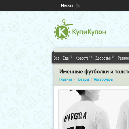
Москва
32
91
80
Все
Еда
Красота
Здоровье
Развл
Именные футболки и толсто
Главная
Товары
Аксессуары