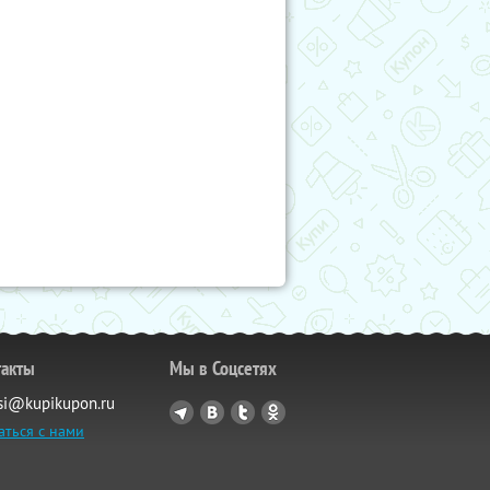
такты
Мы в Соцсетях
si@kupikupon.ru
аться с нами