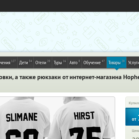
127
54
20
16
8
47
28
ечения
Дети
Отели
Туры
Авто
Обучение
Товары
Услуг
вки, а также рюкзаки от интернет-магазина Hoph
Купил
от
Цена