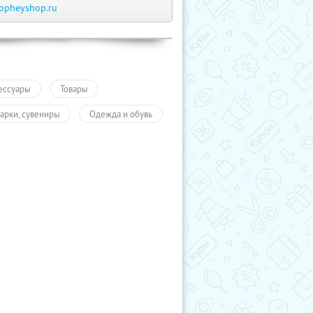
opheyshop.ru
ессуары
Товары
арки, сувениры
Одежда и обувь