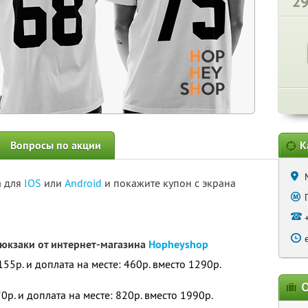
2
Вопросы по акции
К
а для
IOS
или
Android
и покажите купон с экрана
рюкзаки от интернет-магазина
Hopheyshop
55р. и доплата на месте: 460р. вместо 1290р.
О
р. и доплата на месте: 820р. вместо 1990р.