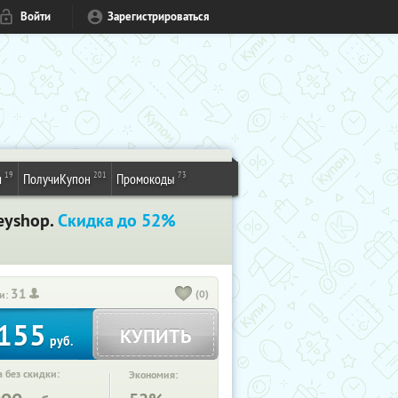
Войти
Зарегистрироваться
19
201
73
и
ПолучиКупон
Промокоды
eyshop.
Скидка до 52%
31
(0)
и:
155
КУПИТЬ
руб.
 без скидки:
Экономия: