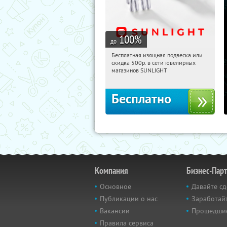
100
%
до
Бесплатная изящная подвеска или
02:04:17
Получили:
73
скидка 500р. в сети ювелирных
Россия
магазинов SUNLIGHT
Бесплатно
Компания
Бизнес-Пар
Основное
Давайте сд
Публикации о нас
Заработайт
Вакансии
Прошедши
Правила сервиса