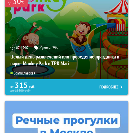
50
%
до
07:45:06
Купили:
296
Целый день развлечений или проведение праздника в
парке Monkey Park в ТРК Mari
Братиславская
315
ПОДРОБНЕЕ
от
руб.
до
16500
руб.