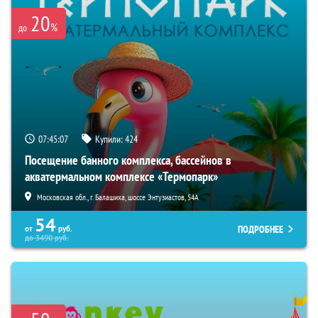
20
%
до
07:45:06
Купили:
424
Посещение банного комплекса, бассейнов в
акватермальном комплексе «Термопарк»
Московская обл., г. Балашиха, шоссе Энтузиастов, 54А
54
ПОДРОБНЕЕ
от
руб.
до
3490
руб.