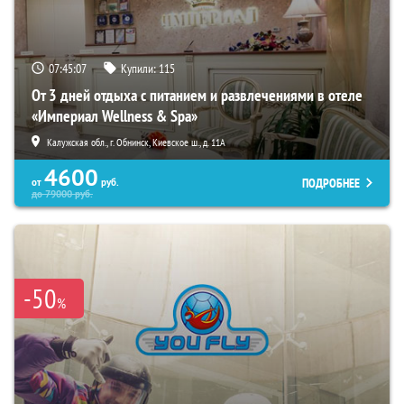
07:45:06
Купили:
115
От 3 дней отдыха с питанием и развлечениями в отеле
«Империал Wellness & Spa»
Калужская обл., г. Обнинск, Киевское ш., д. 11А
4600
ПОДРОБНЕЕ
от
руб.
до
79000
руб.
-50
%