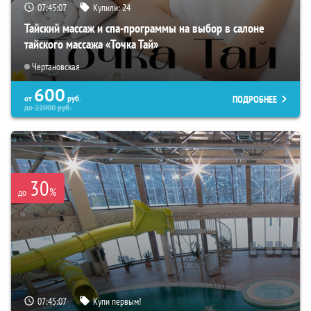
07:45:06
Купили:
24
Тайский массаж и спа-программы на выбор в салоне
тайского массажа «Точка Тай»
Чертановская
600
ПОДРОБНЕЕ
от
руб.
до
22000
руб.
30
%
до
07:45:06
Купи первым!