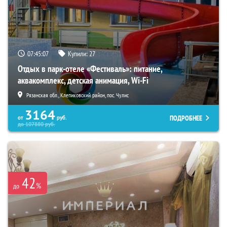
07:45:06
Купили:
27
Отдых в парк-отеле «Фестиваль»: питание,
аквакомплекс, детская анимация, Wi-Fi
Рязанская обл., Клепиковский район, пос. Чулис
3164
ПОДРОБНЕЕ
от
руб.
до
107880
руб.
42
%
до