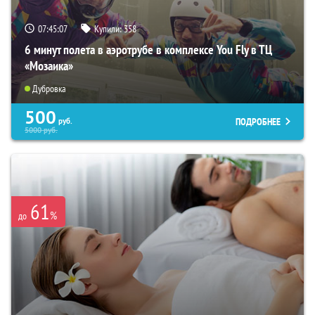
07:45:06
Купили:
358
6 минут полета в аэротрубе в комплексе You Fly в ТЦ
«Мозаика»
Дубровка
500
ПОДРОБНЕЕ
руб.
5000
руб.
61
%
до