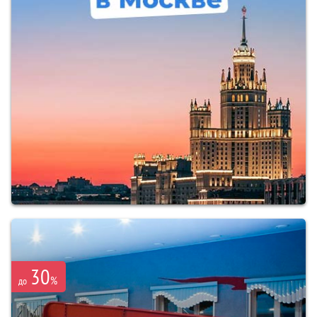
30
%
до