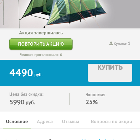
Акция завершилась
1
ПОВТОРИТЬ АКЦИЮ
Купили:
Человек проголосовало: 0
КУПИТЬ
4490
руб.
Цена без скидки:
Экономия:
5990
25%
руб.
Основное
Адреса
Отзывы
Вопросы по акции