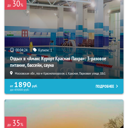
30
%
до
00:04:23
Купили:
1
Отдых в «Амакс Курорт ‎Красная Пахра»: 3-разовое
питание, бассейн, сауна
Московская обл., пос-е Краснопахорское, с. Красное, Парковая улица, 10с1
1890
ПОДРОБНЕЕ
от
руб.
до
49000
руб.
35
%
до