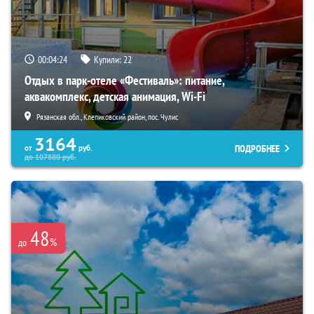
00:04:23
Купили:
22
Отдых в парк-отеле «Фестиваль»: питание,
аквакомплекс, детская анимация, Wi-Fi
Рязанская обл., Клепиковский район, пос. Чулис
3164
ПОДРОБНЕЕ
от
руб.
до
107880
руб.
48
%
до