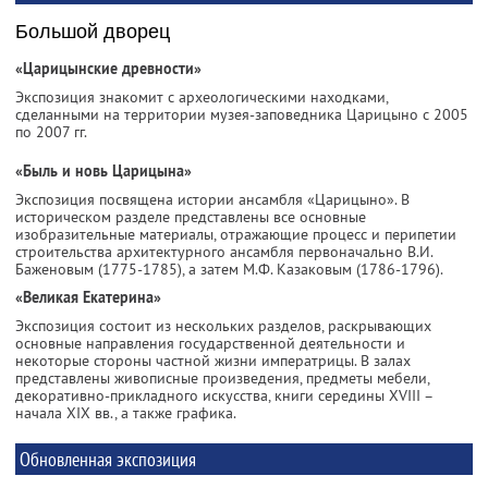
Большой дворец
«Царицынские древности»
Экспозиция знакомит с археологическими находками,
сделанными на территории музея-заповедника Царицыно с 2005
по 2007 гг.
«Быль и новь Царицына»
Экспозиция посвящена истории ансамбля «Царицыно». В
историческом разделе представлены все основные
изобразительные материалы, отражающие процесс и перипетии
строительства архитектурного ансамбля первоначально В.И.
Баженовым (1775-1785), а затем М.Ф. Казаковым (1786-1796).
«Великая Екатерина»
Экспозиция состоит из нескольких разделов, раскрывающих
основные направления государственной деятельности и
некоторые стороны частной жизни императрицы. В залах
представлены живописные произведения, предметы мебели,
декоративно-прикладного искусства, книги середины XVIII –
начала XIX вв., а также графика.
Обновленная экспозиция