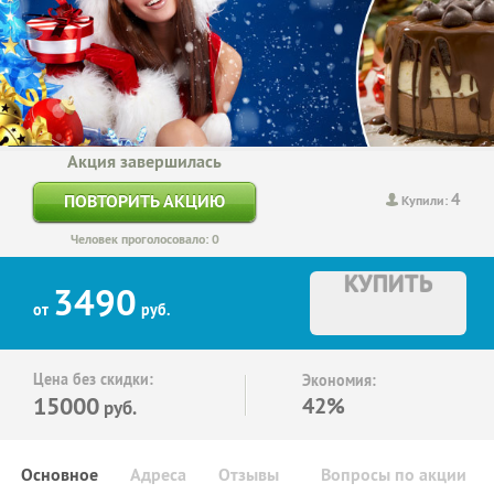
Акция завершилась
4
ПОВТОРИТЬ АКЦИЮ
Купили:
Человек проголосовало: 0
КУПИТЬ
3490
от
руб.
Цена без скидки:
Экономия:
15000
42%
руб.
Основное
Адреса
Отзывы
Вопросы по акции