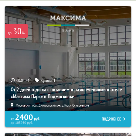
30
%
до
00:04:23
Купили:
1
От 2 дней отдыха с питанием и развлечениями в отеле
«Максима Парк» в Подмосковье
Московская обл., Дмитровский р-н, д. Горки Сухаревские
2400
ПОДРОБНЕЕ
от
руб.
до
103950
руб.