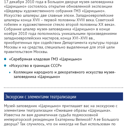
17 декабря 2010 года в Большом дворце музея-заповедника
«Царицыно» состоялось открытие обновленной экспозиции
«Шедевры художественного собрания ГМЗ «Царицыно».
Искусство шпалеры: две славные эпохи. Западноевропейские
шпалеры конца XVII – первой половины XVIII века. Советский
гобелен и художественное стекло второй половины XX века».
Собрание шпалер музея-заповедника «Царицыно» в конце
ноября 2010 года пополнилось уникальными произведениями
западноевропейских мастеров, конца XVI–XVII вв.,
приобретенных при содействии Департамента культуры города
Москвы и на средства, специально выделенные для этой цели
правительством Москвы.
«Серебряная кладовая ГМЗ «Царицыно»
«Искусство в границах СССР»
Коллекции народного и декоративного искусства музея-
заповедника «Царицыно»
Экскурсии с элементами театрализации
Музей-заповедник «Царицыно» приглашает вас на экскурсию с
элементами театрализации «Ожившие образы «Царицына».
Известна ли вам драматичная судьба подмосковной
императорской резиденции Екатерины Великой? А ее Большого
дворца? Так случилось, что он никогда не был использован по