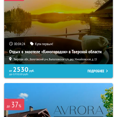
00:04:23
Купи первым!
Отдых в экоотеле «Киногородок» в Тверской области
Тверская обл., Бологовский р-н, Выползовское с/п, дер. Михайловское, д. 15
2530
ПОДРОБНЕЕ
от
руб.
до
173110
руб.
37
%
до