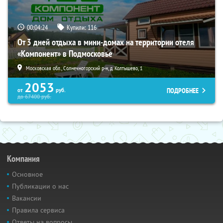
00:04:23
Купили:
116
От 3 дней отдыха в мини-домах на территории отеля
«Компонент» в Подмосковье
Московская обл., Солнечногорский р-н, д. Колтышево, 1
2053
ПОДРОБНЕЕ
от
руб.
до
67400
руб.
Компания
Основное
Публикации о нас
Вакансии
Правила сервиса
Ответы на вопросы