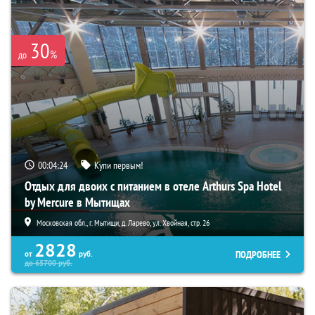
30
%
до
00:04:23
Купи первым!
Отдых для двоих с питанием в отеле Arthurs Spa Hotel
by Mercure в Мытищах
Московская обл., г. Мытищи, д. Ларево, ул. Хвойная, стр. 26
2828
ПОДРОБНЕЕ
от
руб.
до
65700
руб.