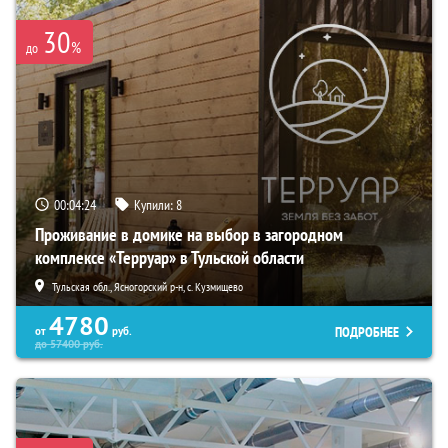
30
%
до
00:04:23
Купили:
8
Проживание в домике на выбор в загородном
комплексе «Терруар» в Тульской области
Тульская обл., Ясногорский р-н, с. Кузмищево
4780
ПОДРОБНЕЕ
от
руб.
до
57400
руб.