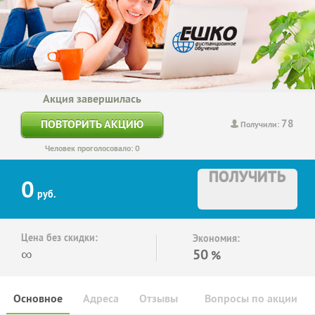
Акция завершилась
78
ПОВТОРИТЬ АКЦИЮ
Получили:
Человек проголосовало: 0
ПОЛУЧИТЬ
0
руб.
Цена без скидки:
Экономия:
∞
50
%
Основное
Адреса
Отзывы
Вопросы по акции