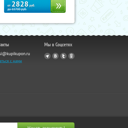
2828
от
руб.
до
65700
руб.
такты
Мы в Соцсетях
si@kupikupon.ru
аться с нами