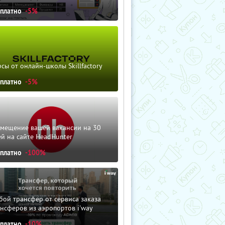
сплатно
-5%
сы от онлайн-школы Skillfactory
сплатно
-5%
змещение вашей вакансии на 30
й на сайте HeadHunter
сплатно
-100%
ой трансфер от сервиса заказа
нсферов из аэропортов i'way
сплатно
-10%