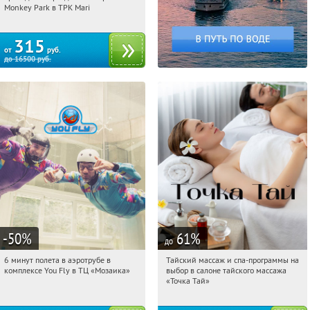
Братиславская
Monkey Park в ТРК Mari
315
от
руб.
до
16500
руб.
-50
%
61
%
до
6 минут полета в аэротрубе в
Тайский массаж и спа-программы на
13:37:26
Купили:
358
13:37:26
Купили:
23
комплексе You Fly в ТЦ «Мозаика»
выбор в салоне тайского массажа
Дубровка
Чертановская
«Точка Тай»