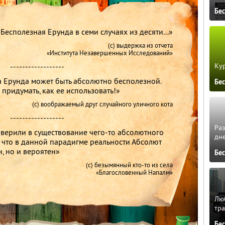
Бе
Бесполезная Ерунда в семи случаях из десяти...»
(с) выдержка из отчета
«Института Незавершенных Исследований»
------------------
Кур
та Ерунда может быть абсолютно бесполезной.
Бе
 придумать, как ее использовать!»
(с) воображаемый друг случайного уличного кота
------------------
Ра
 верили в существование чего-то абсолютного
дне
 что в данной парадигме реальности Абсолют
, но и вероятен»
Бе
(с) безымянный кто-то из села
«Благословенный Напалм»
Люб
тра
Бе