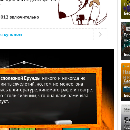
Пу
у
Бе
 2012 включительно
ся купоном
Бро
ино
Пу
Бе
сполезной Ерунды
никого и никогда не
Бе
и тысячелетий, но, тем не менее, она
шк
ась в литературе, кинематографе и театре.
о столь сильным, что она даже заменяла
Бе
укт.
Ра
«Э