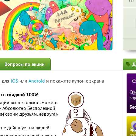
∞
Вопросы по акции
Д
а для
IOS
или
Android
и покажите купон с экрана
Ски
 со
скидкой 100%
ка
кции вы не только сможете
Бе
м Абсолютно Бесполезной
ем своим друзьям, недругам
не действует на людей
Бро
пол
о купонов не действует на