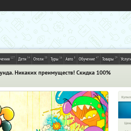
127
54
20
16
8
47
29
ечения
Дети
Отели
Туры
Авто
Обучение
Товары
Услуг
унда. Никаких преимуществ! Скидка 100%
Купил
Цена