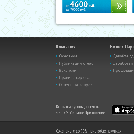
4600
от
руб.
до
79000
руб.
Компания
Бизнес-Пар
Основное
Давайте сд
Публикации о нас
Заработайт
Вакансии
Прошедши
Правила сервиса
Ответы на вопросы
Все наши купоны доступны
через Мобильное Приложение:
Сэкономьте до 90% при любых покупках