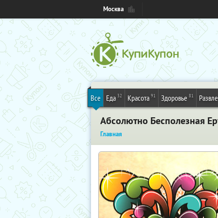
Москва
32
91
81
Все
Еда
Красота
Здоровье
Развл
Абсолютно Бесполезная Ер
Главная