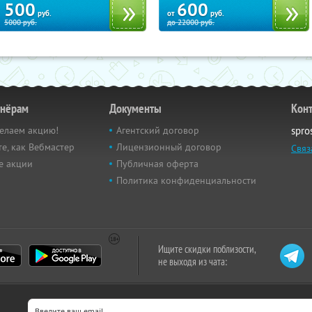
500
600
руб.
от
руб.
5000
руб.
до
22000
руб.
тнёрам
Документы
Кон
елаем акцию!
Агентский договор
spro
е, как Вебмастер
Лицензионный договор
Связ
е акции
Публичная оферта
Политика конфиденциальности
Ищите скидки поблизости,
не выходя из чата: