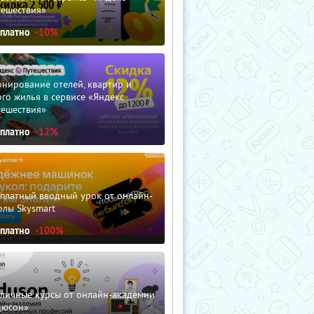
тешествия»
сплатно
-10%
нирование отелей, квартир и
го жилья в сервисе «Яндекс
тешествия»
сплатно
-12%
сплатный вводный урок от онлайн-
олы Skysmart
сплатно
-100%
зличные курсы от онлайн-академии
дюсон»