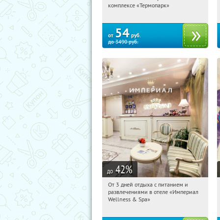
Московская обл., г. Балашиха, шоссе
комплексе «Термопарк»
Энтузиастов, 54А
54
от
руб.
до
3490
руб.
42
%
до
От 3 дней отдыха с питанием и
13:37:26
Купили:
114
развлечениями в отеле «Империал
Калужская обл., г. Обнинск, Киевское
Wellness & Spa»
ш., д. 11А