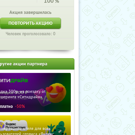
100
%
Акция завершилась
ПОВТОРИТЬ АКЦИЮ
Человек проголосовало: 0
ругие акции партнера
дка 300р. на поездку от
ршеринга «Ситидрайв»
сплатно
-50%
нирование отеля для всех
ьзователей сервиса «Яндекс