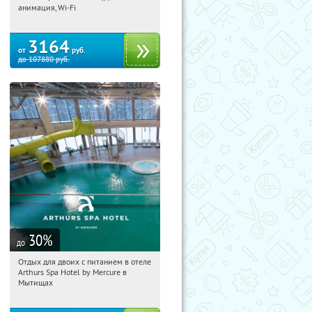
Рязанская обл., Клепиковский район,
анимация, Wi-Fi
пос. Чулис
3164
от
руб.
до
107880
руб.
30
%
до
Отдых для двоих с питанием в отеле
13:37:26
Купи первым!
Arthurs Spa Hotel by Mercure в
Московская обл., г. Мытищи, д.
Мытищах
Ларево, ул. Хвойная, стр. 26