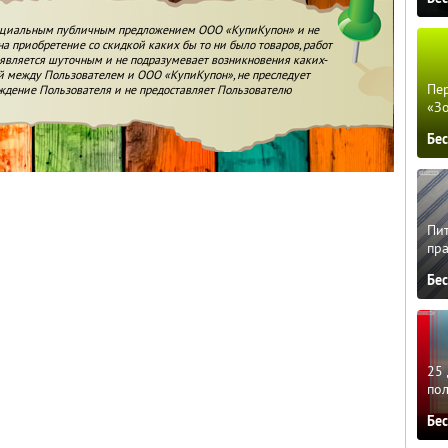
фициальным публичным предложением ООО «КупиКупон» и не
а приобретение со скидкой каких бы то ни было товаров, работ
и является шуточным и не подразумевает возникновения каких-
й между Пользователем и ООО «КупиКупон», не преследует
Пер
ждение Пользователя и не предоставляет Пользователю
«З
Бе
Пит
пра
Бе
25 
по
Бе