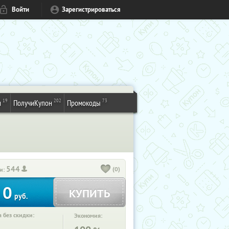
Войти
Зарегистрироваться
19
202
73
и
ПолучиКупон
Промокоды
544
(0)
и:
0
КУПИТЬ
руб.
 без скидки:
Экономия: