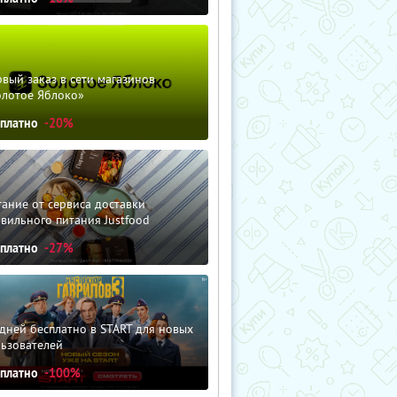
вый заказ в сети магазинов
олотое Яблоко»
сплатно
-20%
ание от сервиса доставки
вильного питания Justfood
сплатно
-27%
дней бесплатно в START для новых
льзователей
сплатно
-100%