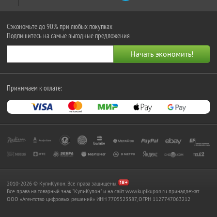
Сэкономьте до 90% при любых покупках
Подпишитесь на самые выгодные предложения
Принимаем к оплате:
2010-2026 © КупиКупон. Все права защищены.
Все права на товарный знак "КупиКупон" и на сайт www.kupikupon.ru принадлежат
OOO «Агентство цифровых решений» ИНН 7705523387, ОГРН 1127747063212