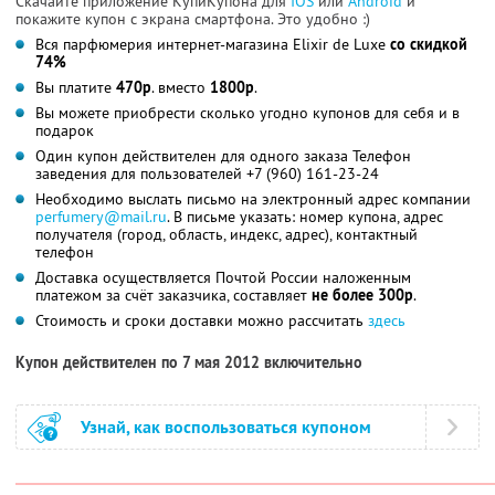
Скачайте приложение КупиКупона для
IOS
или
Android
и
покажите купон с экрана смартфона. Это удобно :)
Вся парфюмерия интернет-магазина Elixir de Luxe
со скидкой
74%
Вы платите
470р
. вместо
1800р
.
Вы можете приобрести сколько угодно купонов для себя и в
подарок
Один купон действителен для одного заказа Телефон
заведения для пользователей +7 (960) 161-23-24
Необходимо выслать письмо на электронный адрес компании
perfumery@mail.ru
. В письме указать: номер купона, адрес
получателя (город, область, индекс, адрес), контактный
телефон
Доставка осуществляется Почтой России наложенным
платежом за счёт заказчика, составляет
не более 300р
.
Стоимость и сроки доставки можно рассчитать
здесь
Купон действителен по 7 мая 2012 включительно
Узнай, как воспользоваться купоном