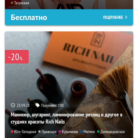
Таганская
Бесплатно
ПОДРОБНЕЕ
-20
%
23:59:26
Получили:
190
Маникюр, шугаринг, ламинирование ресниц и другое в
студиях красоты Rich Nails
Юго-Западная
Пражская
Кузьминки
Митино
Домодедовская