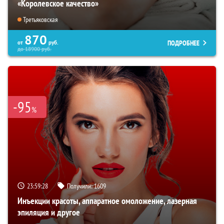
«Королевское качество»
Третьяковская
870
ПОДРОБНЕЕ
от
руб.
до
18900
руб.
-95
%
23:59:26
Получили:
1609
Инъекции красоты, аппаратное омоложение, лазерная
эпиляция и другое