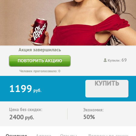
Акция завершилась
69
ПОВТОРИТЬ АКЦИЮ
Купили:
Человек проголосовало: 0
КУПИТЬ
1199
руб.
Цена без скидки:
Экономия:
2400
50%
руб.
Основное
Адреса
Отзывы
Вопросы по акции