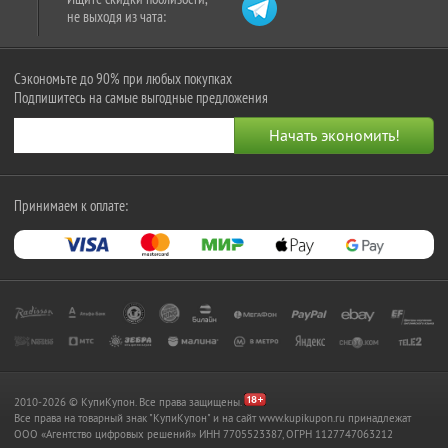
не выходя из чата:
Сэкономьте до 90% при любых покупках
Подпишитесь на самые выгодные предложения
Принимаем к оплате:
2010-2026 © КупиКупон. Все права защищены.
Все права на товарный знак "КупиКупон" и на сайт www.kupikupon.ru принадлежат
OOO «Агентство цифровых решений» ИНН 7705523387, ОГРН 1127747063212