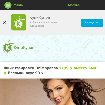
Меню
Москва
КупиКупон
Мобильное приложение
Загрузить
ещё удобнее
Ящик газировки Dr.Pepper за
1199 р. вместо
2400
р.
Вспомни вкус 90-х!