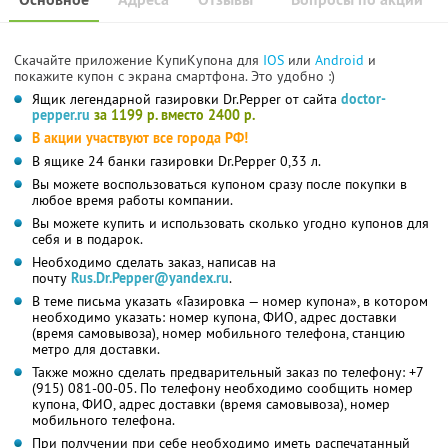
Скачайте приложение КупиКупона для
IOS
или
Android
и
покажите купон с экрана смартфона. Это удобно :)
Ящик легендарной газировки Dr.Pepper от сайта
doctor-
pepper.ru
за 1199 р. вместо 2400 р.
В акции участвуют все города РФ!
В ящике 24 банки газировки Dr.Pepper 0,33 л.
Вы можете воспользоваться купоном сразу после покупки в
любое время работы компании.
Вы можете купить и использовать сколько угодно купонов для
себя и в подарок.
Необходимо сделать заказ, написав на
почту
Rus.Dr.Pepper@yandex.ru
.
В теме письма указать «Газировка — номер купона», в котором
необходимо указать: номер купона, ФИО, адрес доставки
(время самовывоза), номер мобильного телефона, станцию
метро для доставки.
Также можно сделать предварительный заказ по телефону: +7
(915) 081-00-05. По телефону необходимо сообщить номер
купона, ФИО, адрес доставки (время самовывоза), номер
мобильного телефона.
При получении при себе необходимо иметь распечатанный