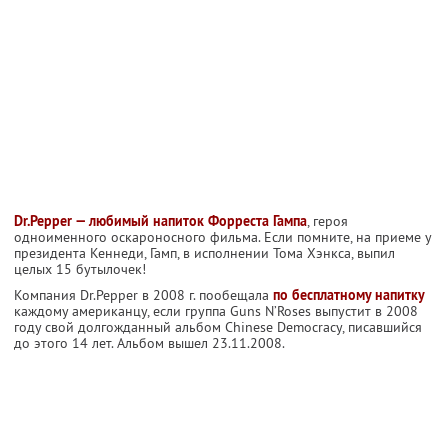
Dr.Pepper — любимый напиток Форреста Гампа
, героя
одноименного оскароносного фильма. Если помните, на приеме у
президента Кеннеди, Гамп, в исполнении Тома Хэнкса, выпил
целых 15 бутылочек!
Компания Dr.Pepper в 2008 г. пообещала
по бесплатному напитку
каждому американцу, если группа Guns N’Roses выпустит в 2008
году свой долгожданный альбом Chinese Democracy, писавшийся
до этого 14 лет. Альбом вышел 23.11.2008.