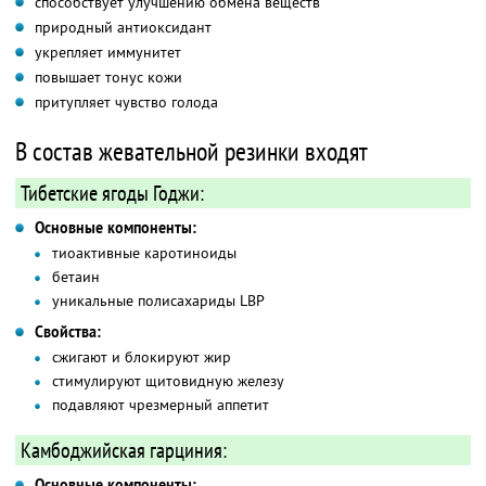
способствует улучшению обмена веществ
природный антиоксидант
укрепляет иммунитет
повышает тонус кожи
притупляет чувство голода
В состав жевательной резинки входят
Тибетские ягоды Годжи:
Основные компоненты:
тиоактивные каротиноиды
бетаин
уникальные полисахариды LBP
Свойства:
сжигают и блокируют жир
стимулируют щитовидную железу
подавляют чрезмерный аппетит
Камбоджийская гарциния:
Основные компоненты: