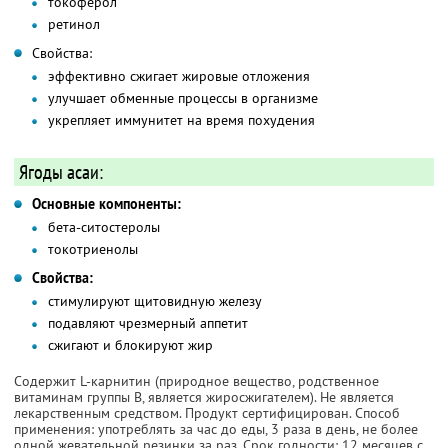
токоферол
ретинол
Свойства:
эффективно сжигает жировые отложения
улучшает обменные процессы в организме
укрепляет иммунитет на время похудения
Ягоды асаи:
Основные компоненты:
бета-ситостеролы
токотриенолы
Свойства:
стимулируют щитовидную железу
подавляют чрезмерный аппетит
сжигают и блокируют жир
Содержит L-карнитин (природное вещество, родственное
витаминам группы В, является жиросжигателем). Не является
лекарственным средством. Продукт сертифицирован. Способ
применения: употреблять за час до еды, 3 раза в день, не более
одной жевательной резинки за раз. Срок годности: 12 месяцев с