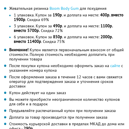
Жевательная резинка
Boom Body Gum
для похудения
1 упаковка. Купон за
190р
. и доплата на месте:
400р. вместо
1900р
. Скидка 69%
3 упаковки. Купон за
490р
. и доплата на месте:
1100р.
вместо 5700р.
Скидка 72%
6 упаковок. Купон за
850р
. и доплата на месте:
2000р.
вместо 11400р
. Скидка 75%
Внимание!
Купон является первоначальным взносом от общей
стоимости. Полную стоимость необходимо доплатить при
получении товара
После покупки купона необходимо оформить заказ на
сайте
с
указанием номера купона
После оформления заказа в течение 12 часов с вами свяжется
оператор для подтверждения заказа и уточнения сроков
доставки
Купон действует на один заказ
Вы можете приобрести неограниченное количество купонов
для себя и в подарок
Предъявляйте распечатанный купон при получении заказа
Доплата за товар производится при получении заказа
Стоимость курьерской доставки в пределах МКАД до дома или
офиса -
290р
.