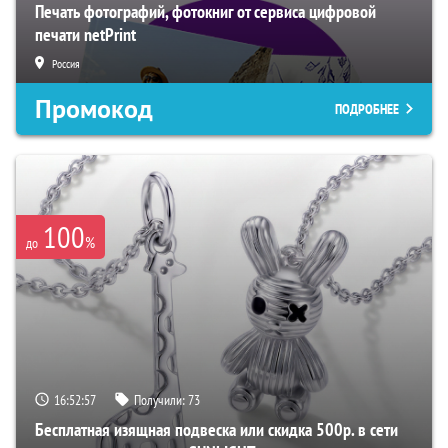
Печать фотографий, фотокниг от сервиса цифровой
печати netPrint
Россия
Промокод
ПОДРОБНЕЕ
100
%
до
16:52:56
Получили:
73
Бесплатная изящная подвеска или скидка 500р. в сети