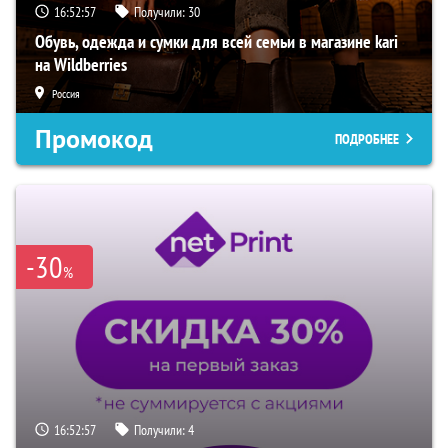
16:52:56
Получили:
30
Обувь, одежда и сумки для всей семьи в магазине kari
на Wildberries
Россия
Промокод
ПОДРОБНЕЕ
-30
%
16:52:56
Получили:
4