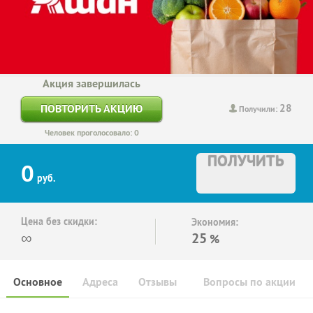
Акция завершилась
28
ПОВТОРИТЬ АКЦИЮ
Получили:
Человек проголосовало: 0
ПОЛУЧИТЬ
0
руб.
Цена без скидки:
Экономия:
∞
25
%
Основное
Адреса
Отзывы
Вопросы по акции