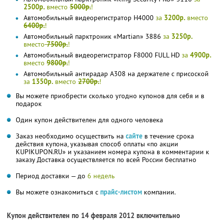
2500р.
вместо
5000р.
!
Автомобильный видеорегистратор H4000
за
3200р.
вместо
6400р.
!
Автомобильный парктроник «Martian» 3886
за
3250р.
вместо
7500р.
!
Автомобильный видеорегистратор F8000 FULL HD
за
4900р.
вместо
9800р.
!
Автомобильный антирадар A308 на держателе с присоской
за
1350р.
вместо
2700р.
!
Вы можете приобрести сколько угодно купонов для себя и в
подарок
Один купон действителен для одного человека
Заказ необходимо осуществить на
сайте
в течение срока
действия купона, указывая способ оплаты «по акции
KUPIKUPON.RU» и указанием номера купона в комментарии к
заказу Доставка осуществляется по всей России бесплатно
Период доставки — до
6 недель
Вы можете ознакомиться с
прайс-листом
компании.
Купон действителен по 14 февраля 2012 включительно