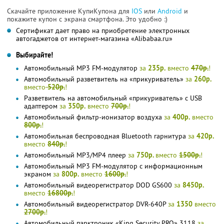
Скачайте приложение КупиКупона для
IOS
или
Android
и
покажите купон с экрана смартфона. Это удобно :)
Сертификат дает право на приобретение электронных
автогаджетов от интернет-магазина «Alibabaa.ru»
Выбирайте!
Автомобильный MP3 FM-модулятор
за
235р.
вместо
470р.
!
Автомобильный разветвитель на «прикуриватель»
за
260р.
вместо
520р.
!
Разветвитель на автомобильный «прикуриватель» с USB
адаптером
за
350р.
вместо
700р.
!
Автомобильный фильтр-ионизатор воздуха
за
400р.
вместо
800р.
!
Автомобильная беспроводная Bluetooth гарнитура
за
420р.
вместо
840р.
!
Автомобильный MP3/MP4 плеер
за
750р.
вместо
1500р.
!
Автомобильный MP3 FM-модулятор с информационным
экраном
за
800р.
вместо
1600р.
!
Автомобильный видеорегистратор DOD GS600
за
8450р.
вместо
16800р.
!
Автомобильный видеорегистратор DVR-640P
за
1350
вместо
2700р.
!
Автомобильный парктроник «King Security PRO» 3118
за