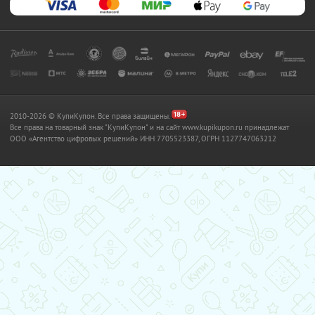
2010-2026 © КупиКупон. Все права защищены.
Все права на товарный знак "КупиКупон" и на сайт www.kupikupon.ru принадлежат
OOO «Агентство цифровых решений» ИНН 7705523387, ОГРН 1127747063212