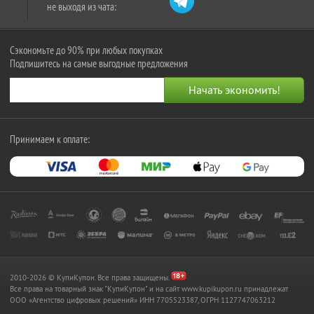
не выходя из чата:
Сэкономьте до 90% при любых покупках
Подпишитесь на самые выгодные предложения
Принимаем к оплате:
2010-2026 © КупиКупон. Все права защищены.
Все права на товарный знак "КупиКупон" и на сайт www.kupikupon.ru принадлежат
OOO «Агентство цифровых решений» ИНН 7705523387, ОГРН 1127747063212