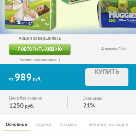
Акция завершилась
155
ПОВТОРИТЬ АКЦИЮ
Купили:
Человек проголосовало: 1
КУПИТЬ
989
от
руб.
Цена без скидки:
Экономия:
1250
21%
руб.
Основное
Адреса
Отзывы
Вопросы по акции