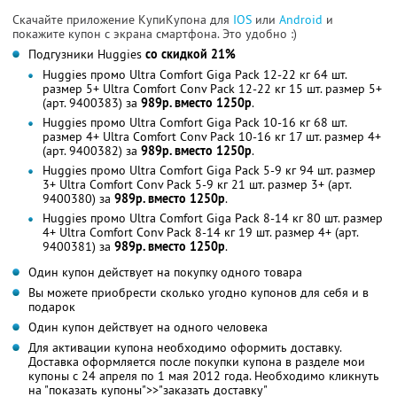
Скачайте приложение КупиКупона для
IOS
или
Android
и
покажите купон с экрана смартфона. Это удобно :)
Подгузники Huggies
со скидкой 21%
Huggies промо Ultra Comfort Giga Pack 12-22 кг 64 шт.
размер 5+ Ultra Comfort Conv Pack 12-22 кг 15 шт. размер 5+
(арт. 9400383) за
989р. вместо 1250р
.
Huggies промо Ultra Comfort Giga Pack 10-16 кг 68 шт.
размер 4+ Ultra Comfort Conv Pack 10-16 кг 17 шт. размер 4+
(арт. 9400382) за
989р. вместо 1250р
.
Huggies промо Ultra Comfort Giga Pack 5-9 кг 94 шт. размер
3+ Ultra Comfort Conv Pack 5-9 кг 21 шт. размер 3+ (арт.
9400380) за
989р. вместо 1250р
.
Huggies промо Ultra Comfort Giga Pack 8-14 кг 80 шт. размер
4+ Ultra Comfort Conv Pack 8-14 кг 19 шт. размер 4+ (арт.
9400381) за
989р. вместо 1250р
.
Один купон действует на покупку одного товара
Вы можете приобрести сколько угодно купонов для себя и в
подарок
Один купон действует на одного человека
Для активации купона необходимо оформить доставку.
Доставка оформляется после покупки купона в разделе мои
купоны с 24 апреля по 1 мая 2012 года. Необходимо кликнуть
на "показать купоны">>"заказать доставку"