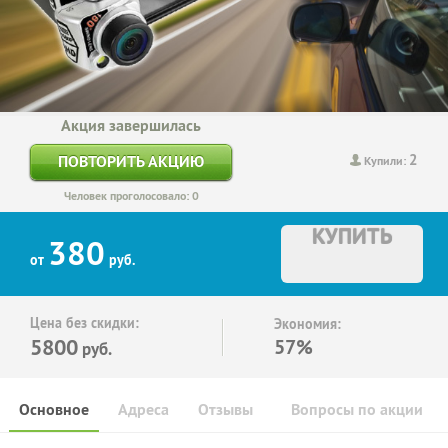
Акция завершилась
2
ПОВТОРИТЬ АКЦИЮ
Купили:
Человек проголосовало: 0
КУПИТЬ
380
от
руб.
Цена без скидки:
Экономия:
5800
57%
руб.
Основное
Адреса
Отзывы
Вопросы по акции