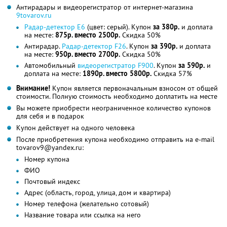
Антирадары и видеорегистратор от интернет-магазина
9tovarov.ru
Радар-детектор E6
(цвет: серый). Купон
за 380р.
и доплата
на месте:
875р. вместо 2500р.
Скидка 50%
Антирадар.
Радар-детектор F26
. Купон
за 390р.
и доплата
на месте:
950р. вместо 2700р.
Скидка 50%
Автомобильный
видеорегистратор F900
. Купон
за 590р.
и
доплата на месте:
1890р. вместо 5800р.
Скидка 57%
Внимание!
Купон является первоначальным взносом от общей
стоимости. Полную стоимость необходимо доплатить на месте
Вы можете приобрести неограниченное количество купонов
для себя и в подарок
Купон действует на одного человека
После приобретения купона необходимо отправить на e-mail
tovarov9@yandex.ru:
Номер купона
ФИО
Почтовый индекс
Адрес (область, город, улица, дом и квартира)
Номер телефона (желательно сотовый)
Название товара или ссылка на него