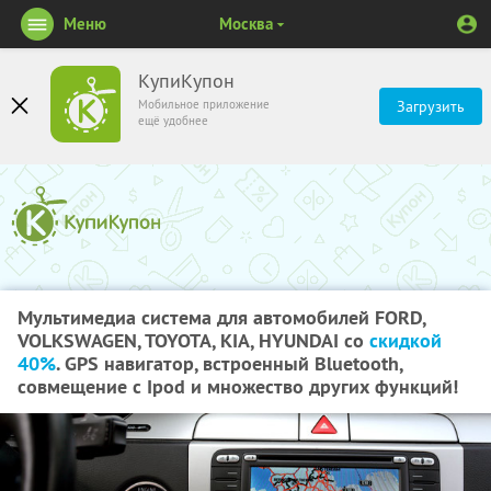
Меню
Москва
КупиКупон
Мобильное приложение
Загрузить
ещё удобнее
Мультимедиа система для автомобилей FORD,
VOLKSWAGEN, TOYOTA, KIA, HYUNDAI со
скидкой
40%
. GPS навигатор, встроенный Bluetooth,
совмещение с Ipod и множество других функций!