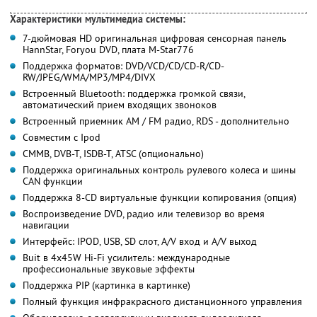
Характеристики мультимедиа системы:
7-дюймовая HD оригинальная цифровая сенсорная панель
HannStar, Foryou DVD, плата М-Star776
Поддержка форматов: DVD/VCD/CD/CD-R/CD-
RW/JPEG/WMA/MP3/MP4/DIVX
Встроенный Bluetooth: поддержка громкой связи,
автоматический прием входящих звоноков
Встроенный приемник AM / FM радио, RDS - дополнительно
Совместим с Ipod
CMMB, DVB-T, ISDB-T, ATSC (опционально)
Поддержка оригинальных контроль рулевого колеса и шины
CAN функции
Поддержка 8-CD виртуальные функции копирования (опция)
Воспроизведение DVD, радио или телевизор во время
навигации
Интерфейс: IPOD, USB, SD слот, A/V вход и A/V выход
Buit в 4x45W Hi-Fi усилитель: международные
профессиональные звуковые эффекты
Поддержка PIP (картинка в картинке)
Полный функция инфракрасного дистанционного управления