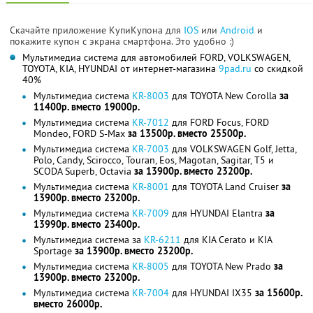
Скачайте приложение КупиКупона для
IOS
или
Android
и
покажите купон с экрана смартфона. Это удобно :)
Мультимедиа система для автомобилей FORD, VOLKSWAGEN,
TOYOTA, KIA, HYUNDAI от интернет-магазина
9pad.ru
со скидкой
40%
Мультимедиа система
KR-8003
для TOYOTA New Corolla
за
11400р. вместо 19000р.
Мультимедиа система
KR-7012
для FORD Focus, FORD
Mondeo, FORD S-Max
за 13500р. вместо 25500р.
Мультимедиа система
KR-7003
для VOLKSWAGEN Golf, Jetta,
Polo, Candy, Scirocco, Touran, Eos, Magotan, Sagitar, T5 и
SCODA Superb, Octavia
за 13900р. вместо 23200р.
Мультимедиа система
KR-8001
для TOYOTA Land Cruiser
за
13900р. вместо 23200р.
Мультимедиа система
KR-7009
для HYUNDAI Elantra
за
13990р. вместо 23400р.
Мультимедиа система за
KR-6211
для KIA Cerato и KIA
Sportage
за 13900р. вместо 23200р.
Мультимедиа система
KR-8005
для TOYOTA New Prado
за
13900р. вместо 23200р.
Мультимедиа система
KR-7004
для HYUNDAI IX35
за 15600р.
вместо 26000р.