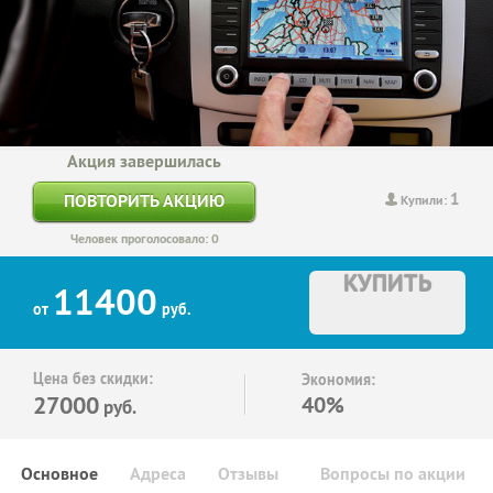
Акция завершилась
1
ПОВТОРИТЬ АКЦИЮ
Купили:
Человек проголосовало: 0
КУПИТЬ
11400
от
руб.
Цена без скидки:
Экономия:
27000
40%
руб.
Основное
Адреса
Отзывы
Вопросы по акции