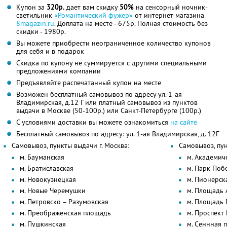
Купон за
320р.
дает вам скидку
50%
на сенсорный ночник-
светильник
«Романтический фужер»
от интернет-магазина
8magazin.ru
. Доплата на месте - 675р. Полная стоимость без
скидки - 1980р.
Вы можете приобрести неограниченное количество купонов
для себя и в подарок
Скидка по купону не суммируется с другими специальными
предложениями компании
Предъявляйте распечатанный купон на месте
Возможен бесплатный самовывоз по адресу ул. 1-ая
Владимирская, д.12 Г или платный самовывоз из пунктов
выдачи в Москве (50-100р.) или Санкт-Петербурге (100р.)
С условиями доставки вы можете ознакомиться
на сайте
Бесплатный самовывоз по адресу: ул. 1-ая Владимирская, д. 12Г
Самовывоз, пункты выдачи г. Москва:
Самовывоз, пун
м. Бауманская
м. Академич
м. Братиславская
м. Парк Поб
м. Новокузнецкая
м. Пионерск
м. Новые Черемушки
м. Площадь 
м. Петровско – Разумовская
м. Площадь 
м. Преображенская площадь
м. Проспект
м. Пушкинская
м. Сеннная 