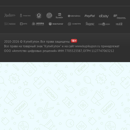
2010-2026 © КупиКупон. Все права защищены.
Все права на товарный знак "КупиКупон" и на сайт www.kupikupon.ru принадлежат
OOO «Агентство цифровых решений» ИНН 7705523387, ОГРН 1127747063212