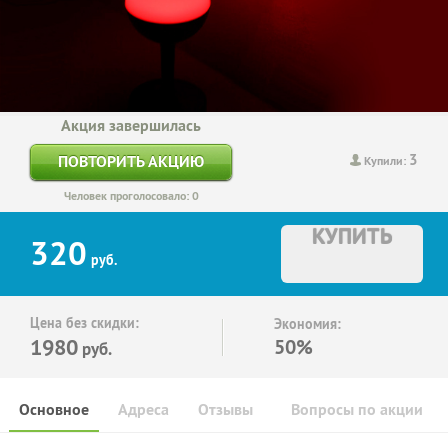
Акция завершилась
3
ПОВТОРИТЬ АКЦИЮ
Купили:
Человек проголосовало: 0
КУПИТЬ
320
руб.
Цена без скидки:
Экономия:
1980
50%
руб.
Основное
Адреса
Отзывы
Вопросы по акции