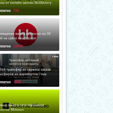
сы от онлайн-школы Skillfactory
сплатно
-5%
змещение вашей вакансии на 30
й на сайте HeadHunter
сплатно
-100%
ой трансфер от сервиса заказа
нсферов из аэропортов i'way
сплатно
-10%
вый заказ в сети магазинов
олотое Яблоко»