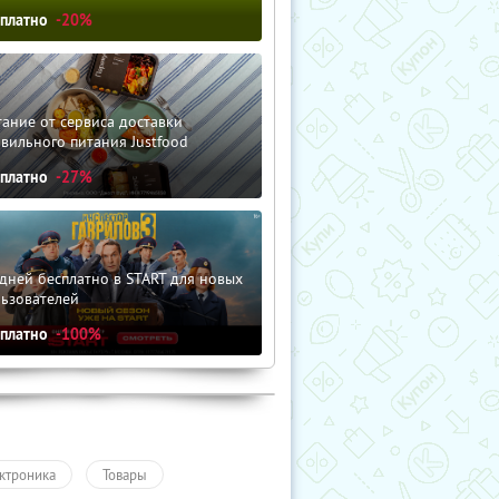
сплатно
-20%
ание от сервиса доставки
вильного питания Justfood
сплатно
-27%
дней бесплатно в START для новых
льзователей
сплатно
-100%
ктроника
Товары