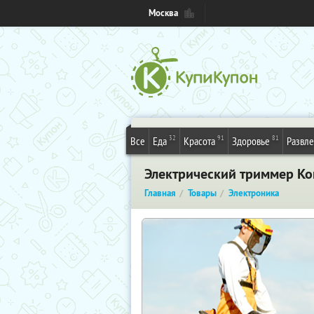
Москва
32
91
81
Все
Еда
Красота
Здоровье
Развл
Электрический триммер Ko
Главная
Товары
Электроника