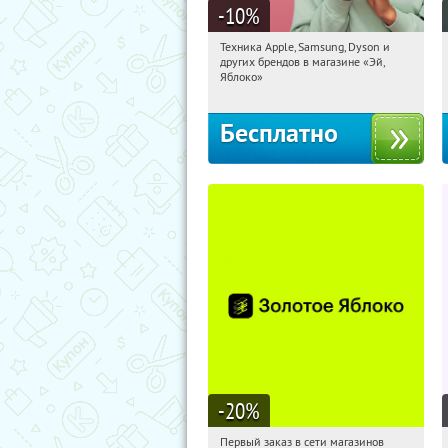
-10
%
Техника Apple, Samsung, Dyson и
19:58:02
Получи первым!
других брендов в магазине «Эй,
Багратионовская
Яблоко»
Бесплатно
-20
%
Первый заказ в сети магазинов
19:58:02
Получи первым!