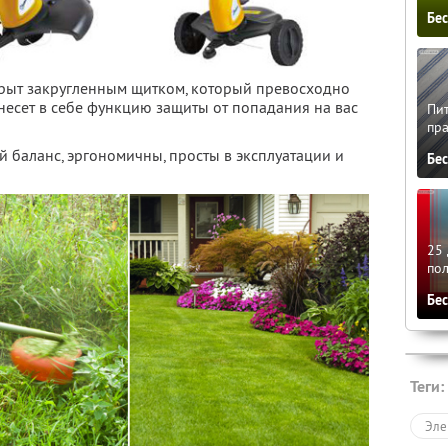
Бе
крыт закругленным щитком, который превосходно
несет в себе функцию защиты от попадания на вас
Пит
пра
 баланс, эргономичны, просты в эксплуатации и
Бе
25 
по
Бе
Теги:
Эле