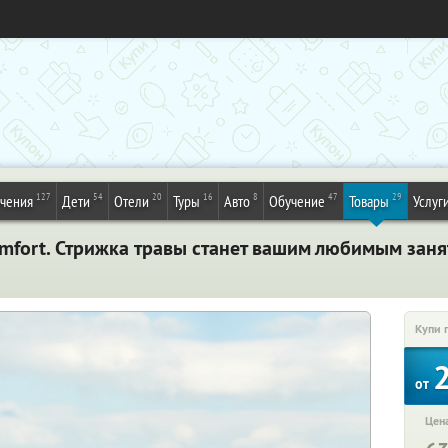
127
54
20
16
8
47
29
ечения
Дети
Отели
Туры
Авто
Обучение
Товары
Услуг
mfort. Стрижка травы станет вашим любимым заня
Купи 
от
Цена