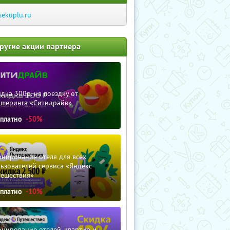
sekuplu.ru
ругие акции партнера
дка 300р. на поездку от
ршеринга «Ситидрайв»
сплатно
-50%
нирование отеля для всех
ьзователей сервиса «Яндекс
тешествия»
сплатно
-10%
нирование отелей, квартир и