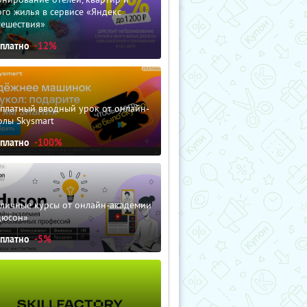
го жилья в сервисе «Яндекс
тешествия»
сплатно
-12%
сплатный вводный урок от онлайн-
олы Skysmart
сплатно
-100%
зличные курсы от онлайн-академии
дюсон»
сплатно
-5%