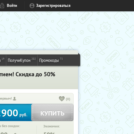
Войти
Зарегистрироваться
19
202
73
и
ПолучиКупон
Промокоды
тием! Скидка до 50%
первым!
(0)
2900
КУПИТЬ
руб.
 без скидки:
Экономия: