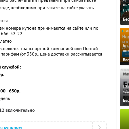
ьно распечатать и предъявить при самовывозе
ино
роде, необходимо при заказе на сайте указать
Пу
Бе
ются
ем номера купона принимаются на сайте или по
9) 666-52-22
платно
Бе
ествляется транспортной компанией или Почтой
шк
тарифам (от 350р., цена доставки рассчитывается
Бе
й службой:
р.
Ра
00 - 650р.
«Э
едель
Бе
012 включительно
ся купоном