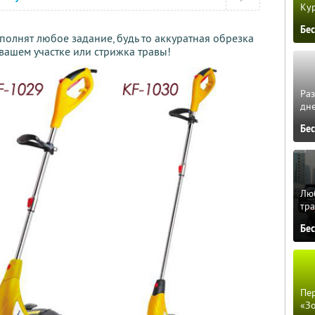
Кур
Бе
олнят любое задание, будь то аккуратная обрезка
 вашем участке или стрижка травы!
Ра
дне
Бе
Люб
тра
Бе
Пер
«З