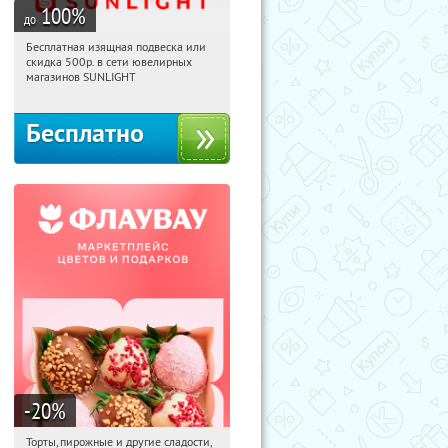
100
%
до
Бесплатная изящная подвеска или
19:58:02
Получили:
74
скидка 500р. в сети ювелирных
Россия
магазинов SUNLIGHT
Бесплатно
-20
%
Торты, пирожные и другие сладости,
19:58:02
Получили:
6