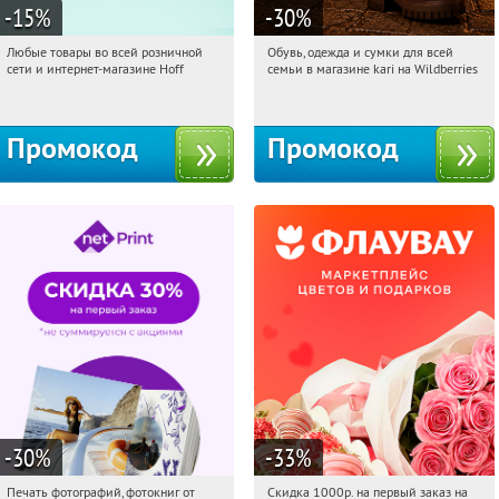
-15
%
-30
%
Любые товары во всей розничной
Обувь, одежда и сумки для всей
19:58:02
Получили:
83
19:58:02
Получили:
31
сети и интернет-магазине Hoff
семьи в магазине kari на Wildberries
Москва, 1-й Волоколамский проезд,
Россия
10с1
Промокод
Промокод
-30
%
-33
%
Печать фотографий, фотокниг от
Скидка 1000р. на первый заказ на
19:58:02
Получили:
4
19:58:02
Получили:
18