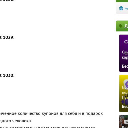
v
Д
t 1029:
Ски
ка
Бе
t 1030:
Бро
пол
Пу
Бе
ченное количество купонов для себя и в подарок
дного человека
Бро