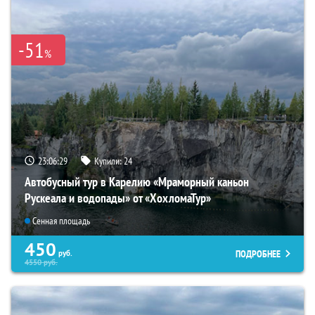
-51
%
23:06:27
Купили:
24
Автобусный тур в Карелию «Мраморный каньон
Рускеала и водопады» от «ХохломаТур»
Сенная площадь
450
ПОДРОБНЕЕ
руб.
4550
руб.