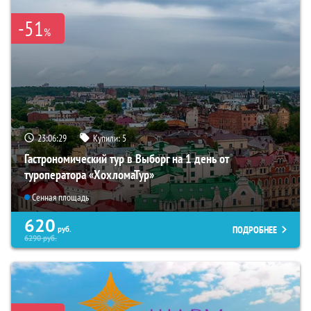
-51
%
23:06:27
Купили:
5
Гастрономический тур в Выборг на 1 день от
туроператора «ХохломаТур»
Сенная площадь
620
ПОДРОБНЕЕ
руб.
6290
руб.