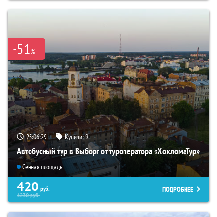
-51
%
23:06:27
Купили:
9
Автобусный тур в Выборг от туроператора «ХохломаТур»
Сенная площадь
420
ПОДРОБНЕЕ
руб.
4230
руб.