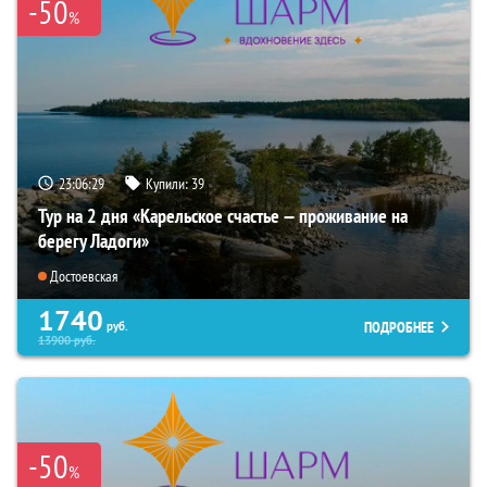
-50
%
23:06:27
Купили:
39
Тур на 2 дня «Карельское счастье — проживание на
берегу Ладоги»
Достоевская
1740
ПОДРОБНЕЕ
руб.
13900
руб.
-50
%