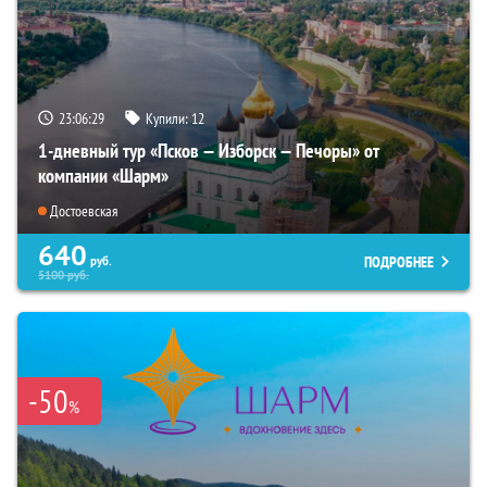
23:06:27
Купили:
12
1-дневный тур «Псков — Изборск — Печоры» от
компании «Шарм»
Достоевская
640
ПОДРОБНЕЕ
руб.
5100
руб.
-50
%