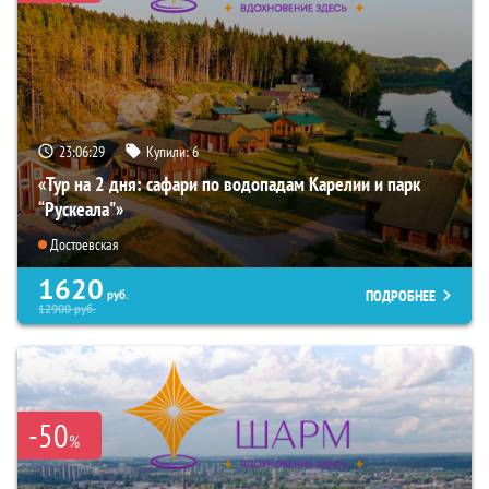
23:06:27
Купили:
6
«Тур на 2 дня: сафари по водопадам Карелии и парк
“Рускеала"»
Достоевская
1620
ПОДРОБНЕЕ
руб.
12900
руб.
-50
%