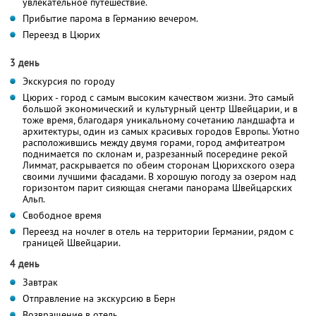
увлекательное путешествие.
Прибытие парома в Германию вечером.
Переезд в Цюрих
3 день
Экскурсия по городу
Цюрих - город с самым высоким качеством жизни. Это самый
большой экономический и культурный центр Швейцарии, и в
тоже время, благодаря уникальному сочетанию ландшафта и
архитектуры, один из самых красивых городов Европы. Уютно
расположившись между двумя горами, город амфитеатром
поднимается по склонам и, разрезанный посередине рекой
Лиммат, раскрывается по обеим сторонам Цюрихского озера
своими лучшими фасадами. В хорошую погоду за озером над
горизонтом парит сияющая снегами панорама Швейцарских
Альп.
Свободное время
Переезд на ночлег в отель на территории Германии, рядом с
границей Швейцарии.
4 день
Завтрак
Отправление на экскурсию в Берн
Возвращение в отель