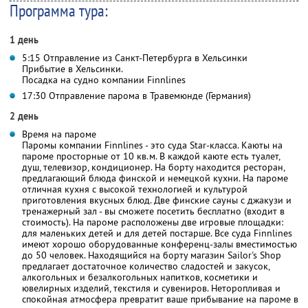
Программа тура:
1 день
5:15 Отправление из Санкт-Петербурга в Хельсинки
Прибытие в Хельсинки.
Посадка на судно компании Finnlines
17:30 Отправление парома в Травемюнде (Германия)
2 день
Время на пароме
Паромы компании Finnlines - это суда Star-класса. Каюты на
пароме просторные от 10 кв.м. В каждой каюте есть туалет,
душ, телевизор, кондиционер. На борту находится ресторан,
предлагающий блюда финской и немецкой кухни. На пароме
отличная кухня с высокой технологией и культурой
приготовления вкусных блюд. Две финские сауны с джакузи и
тренажерный зал - вы сможете посетить бесплатно (входит в
стоимость). На пароме расположены две игровые площадки:
для маленьких детей и для детей постарше. Все суда Finnlines
имеют хорошо оборудованные конференц-залы вместимостью
до 50 человек. Находящийся на борту магазин Sailor's Shop
предлагает достаточное количество сладостей и закусок,
алкогольных и безалкогольных напитков, косметики и
ювелирных изделий, текстиля и сувениров. Неторопливая и
спокойная атмосфера превратит ваше прибывание на пароме в