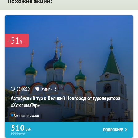
Похожие акции:
-51
%
23:06:27
Купили:
2
Автобусный тур в Великий Новгород от туроператора
«ХохломаТур»
Сенная площадь
510
ПОДРОБНЕЕ
руб.
5190
руб.