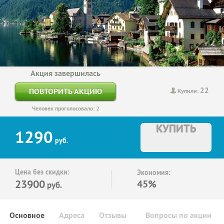
Акция завершилась
22
ПОВТОРИТЬ АКЦИЮ
Купили:
Человек проголосовало: 2
КУПИТЬ
1290
руб.
Цена без скидки:
Экономия:
23900
45%
руб.
Основное
Адреса
Отзывы
Вопросы по акции