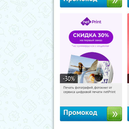
-30
%
Печать фотографий, фотокниг от
22:22:54
Получили:
4
сервиса цифровой печати netPrint
Россия
Промокод