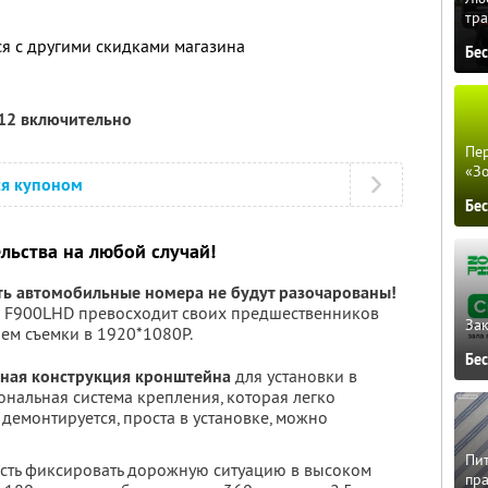
тра
ся с другими скидками магазина
Бе
012 включительно
Пер
«З
ся купоном
Бе
льства на любой случай!
ть автомобильные номера не будут разочарованы!
 F900LHD превосходит своих предшественников
Зак
ем съемки в 1920*1080P.
Бе
ьная конструкция кронштейна
для установки в
ональная система крепления, которая легко
 демонтируется, проста в установке, можно
Пит
ость фиксировать дорожную ситуацию в высоком
пра