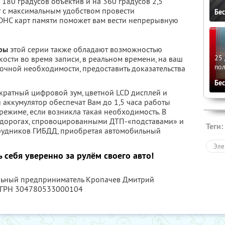
 180 градусов объектив и на 360 градусов 2,5
с максимальным удобством провести
Бе
DHC карт памяти поможет вам вести непрерывную
ры
этой серии также обладают возможностью
25 
ости во время записи, в реальном времени, на ваш
по
срочной необходимости, предоставить доказательства
Бе
 кратный цифровой зум, цветной LCD дисплей и
 аккумулятор обеспечат Вам до 1,5 часа работы
режиме, если возникла такая необходимость. В
а дорогах, спровоцированными ДТП-«подставами» и
Теги:
рудников ГИБДД, приобретая автомобильный
Эле
 себя уверенно за рулём своего авто!
альный предприниматель Кропачев Дмитрий
ОГРН 304780533000104