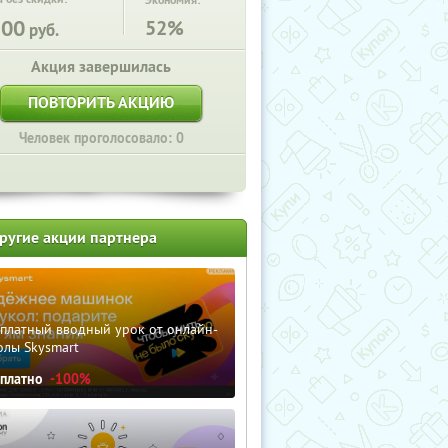
Экономия:
500
52%
руб.
Акция завершилась
ПОВТОРИТЬ АКЦИЮ
Человек проголосовало: 0
ругие акции партнера
сплатный вводный урок от онлайн-
олы Skysmart
сплатно
-100%