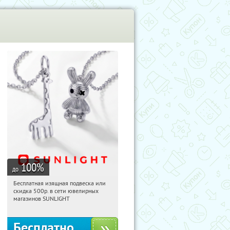
100
%
до
Бесплатная изящная подвеска или
22:22:54
Получили:
73
скидка 500р. в сети ювелирных
Россия
магазинов SUNLIGHT
Бесплатно