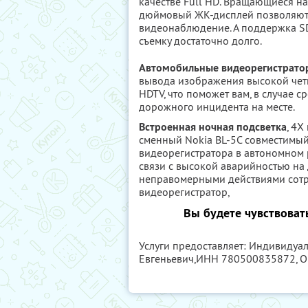
качестве Full HD. Вращающиеся на
дюймовый ЖК-дисплей позволяют 
видеонаблюдение. А поддержка S
съемку достаточно долго.
Автомобильные видеорегистрато
вывода изображения высокой четк
HDTV, что поможет вам, в случае 
дорожного инцидента на месте.
Встроенная ночная подсветка
, 4X
сменный Nokia BL-5C совместимый
видеорегистратора в автономном 
связи с высокой аварийностью н
неправомерными действиями сот
видеорегистратор,
Вы будете чувствовать
Услуги предоставляет: Индивиду
Евгеньевич,
ИНН 780500835872
, 