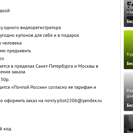
Ра
идкой
«Э
Бе
ку одного видеорегистратора
угодно купонов для себя и в подарок
о человека
мо предъявить
Кур
оз
Бе
яется в пределах Санкт-Петербурга и Москвы в
ления заказа
250р.
ится «Почтой России» согласно ее тарифам и
Ра
дне
о оформить заказ на почту pilot2206@yandex.ru
Бе
й код
Люб