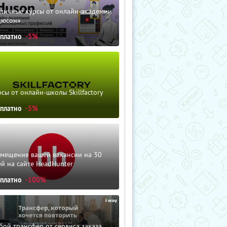
зличные курсы от онлайн-академии
дюсон»
сплатно
-5%
сы от онлайн-школы Skillfactory
сплатно
-5%
змещение вашей вакансии на 30
й на сайте HeadHunter
сплатно
-100%
ой трансфер от сервиса заказа