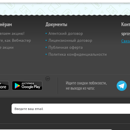
тнёрам
Документы
Кон
елаем акцию!
Агентский договор
spro
е, как Вебмастер
Лицензионный договор
Связ
е акции
Публичная оферта
Политика конфиденциальности
Ищите скидки поблизости,
не выходя из чата: