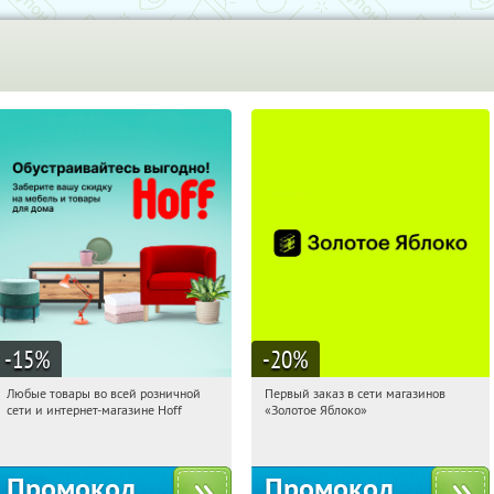
-15
%
-20
%
Любые товары во всей розничной
Первый заказ в сети магазинов
22:22:54
Получили:
83
22:22:54
Получи первым!
сети и интернет-магазине Hoff
«Золотое Яблоко»
Москва, 1-й Волоколамский проезд,
Россия
10с1
Промокод
Промокод