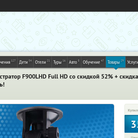
127
54
21
16
8
47
29
ечения
Дети
Отели
Туры
Авто
Обучение
Товары
Услуг
тратор F900LHD Full HD со скидкой 52% + скидка
ь!
Купил
3
Цена