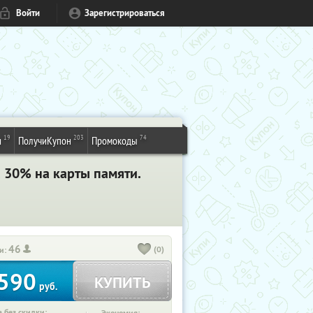
Войти
Зарегистрироваться
19
203
74
и
ПолучиКупон
Промокоды
 30% на карты памяти.
46
(0)
и:
590
КУПИТЬ
руб.
 без скидки: