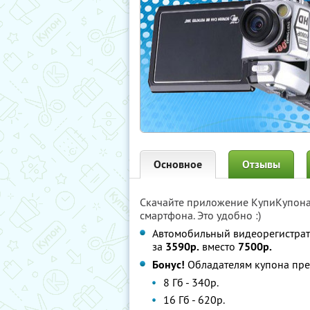
Основное
Отзывы
Скачайте приложение КупиКупон
смартфона. Это удобно :)
Автомобильный видеорегистрато
за
3590р.
вместо
7500р.
Бонус!
Обладателям купона пред
8 Гб - 340р.
16 Гб - 620р.