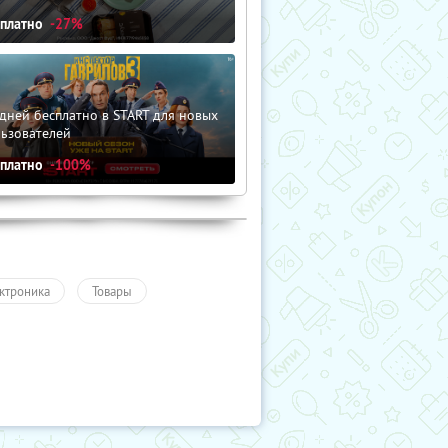
сплатно
-27%
дней бесплатно в START для новых
льзователей
сплатно
-100%
ктроника
Товары