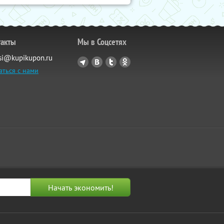
такты
Мы в Соцсетях
si@kupikupon.ru
аться с нами