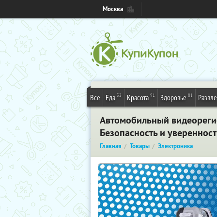
Москва
32
91
81
Все
Еда
Красота
Здоровье
Развл
Автомобильный видеорегис
Безопасность и уверенност
Главная
Товары
Электроника