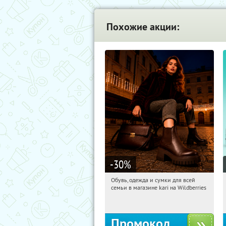
Похожие акции:
-30
%
Обувь, одежда и сумки для всей
22:22:54
Получили:
30
семьи в магазине kari на Wildberries
Россия
Промокод