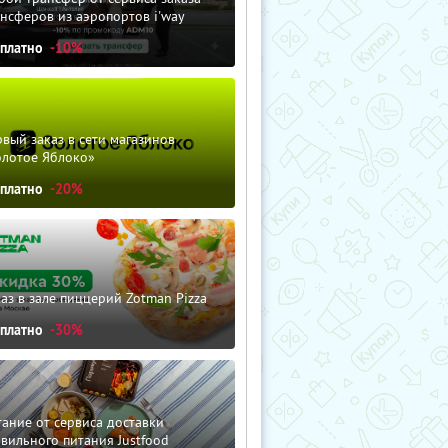
нсферов из аэропортов i'way
сплатно
-10%
вый заказ в сети магазинов
олотое Яблоко»
сплатно
-20%
аз в зале пиццерий Zotman Pizza
сплатно
-30%
ание от сервиса доставки
вильного питания Justfood