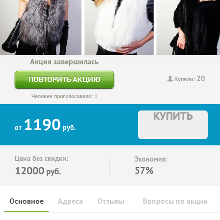
Акция завершилась
20
ПОВТОРИТЬ АКЦИЮ
Купили:
Человек проголосовало: 1
КУПИТЬ
1190
от
руб.
Цена без скидки:
Экономия:
12000
57%
руб.
Основное
Адреса
Отзывы
Вопросы по акции