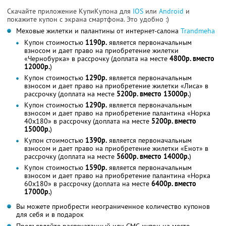
Скачайте приложение КупиКупона для
IOS
или
Android
и
покажите купон с экрана смартфона. Это удобно :)
Меховые жилетки и палантины от интернет-салона
Trandmeha
Купон стоимостью
1190р.
является первоначальным
взносом и дает право на приобретение жилетки
«Чернобурка» в рассрочку (доплата на месте
4800р. вместо
12000р.
)
Купон стоимостью
1290р.
является первоначальным
взносом и дает право на приобретение жилетки «Лиса» в
рассрочку (доплата на месте
5200р. вместо 13000р.
)
Купон стоимостью
1290р.
является первоначальным
взносом и дает право на приобретение палантина «Норка
40х180» в рассрочку (доплата на месте
5200р. вместо
15000р.
)
Купон стоимостью
1390р.
является первоначальным
взносом и дает право на приобретение жилетки «Енот» в
рассрочку (доплата на месте
5600р. вместо 14000р.
)
Купон стоимостью
1590р.
является первоначальным
взносом и дает право на приобретение палантина «Норка
60х180» в рассрочку (доплата на месте
6400р. вместо
17000р.
)
Вы можете приобрести неограниченное количество купонов
для себя и в подарок
Предъявляйте распечатанный или СМС-купон на месте