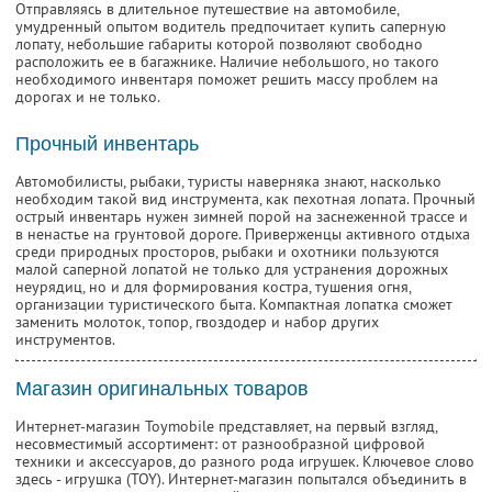
Отправляясь в длительное путешествие на автомобиле,
умудренный опытом водитель предпочитает купить саперную
лопату, небольшие габариты которой позволяют свободно
расположить ее в багажнике. Наличие небольшого, но такого
необходимого инвентаря поможет решить массу проблем на
дорогах и не только.
Прочный инвентарь
Автомобилисты, рыбаки, туристы наверняка знают, насколько
необходим такой вид инструмента, как пехотная лопата. Прочный
острый инвентарь нужен зимней порой на заснеженной трассе и
в ненастье на грунтовой дороге. Приверженцы активного отдыха
среди природных просторов, рыбаки и охотники пользуются
малой саперной лопатой не только для устранения дорожных
неурядиц, но и для формирования костра, тушения огня,
организации туристического быта. Компактная лопатка сможет
заменить молоток, топор, гвоздодер и набор других
инструментов.
Магазин оригинальных товаров
Интернет-магазин Toymobile представляет, на первый взгляд,
несовместимый ассортимент: от разнообразной цифровой
техники и аксессуаров, до разного рода игрушек. Ключевое слово
здесь - игрушка (TOY). Интернет-магазин попытался объединить в