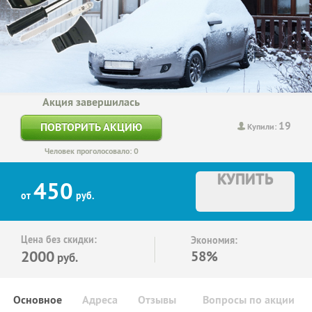
Акция завершилась
19
ПОВТОРИТЬ АКЦИЮ
Купили:
Человек проголосовало: 0
КУПИТЬ
450
от
руб.
Цена без скидки:
Экономия:
2000
58%
руб.
Основное
Адреса
Отзывы
Вопросы по акции