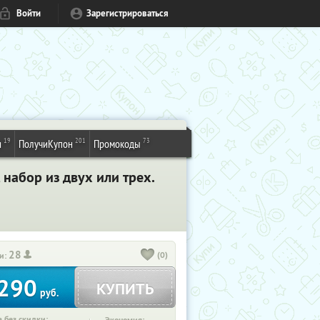
Войти
Зарегистрироваться
19
201
73
и
ПолучиКупон
Промокоды
набор из двух или трех.
28
(0)
и:
290
КУПИТЬ
руб.
 без скидки: