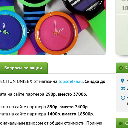
1
Вопросы по акции
К
ECTION UNISEX от магазина
topsdelka.ru
.
Скидка до
ата на сайте партнера
290р. вместо 3700р.
лата на сайте партнера
850р. вместо 7400р.
лата на сайте партнера
1400р. вместо 18500р.
воначальным взносом от общей стоимости. Полную
О