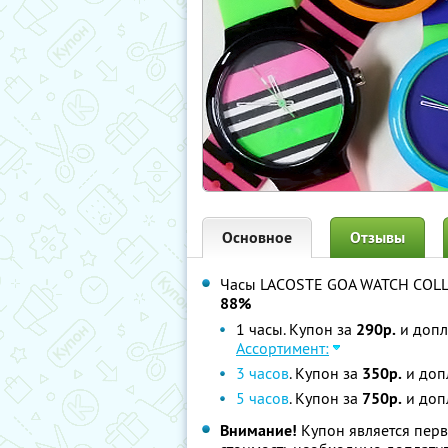
Основное
Отзывы
Часы LACOSTE GOA WATCH COLL
88%
1 часы. Купон за
290р.
и допл
Ассортимент:
3 часов
. Купон за
350р.
и доп
5 часов
. Купон за
750р.
и доп
Внимание!
Купон является пер