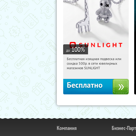
100
%
до
Бесплатная изящная подвеска или
16:32:44
Получили:
73
скидка 500р. в сети ювелирных
Россия
магазинов SUNLIGHT
Бесплатно
Компания
Бизнес-Пар