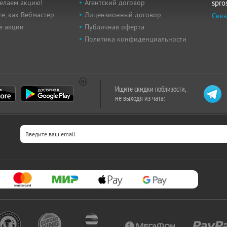
елаем акцию!
Агентский договор
spro
е, как Вебмастер
Лицензионный договор
Связ
е акции
Публичная оферта
Политика конфиденциальности
Ищите скидки поблизости,
не выходя из чата: