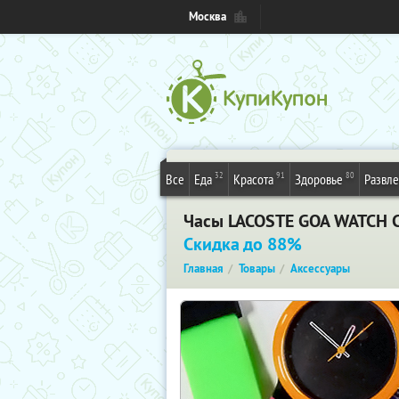
Москва
32
91
80
Все
Еда
Красота
Здоровье
Развл
Часы LACOSTE GOA WATCH CO
Скидка до 88%
Главная
Товары
Аксессуары