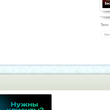
Бе
Теги:
Акс