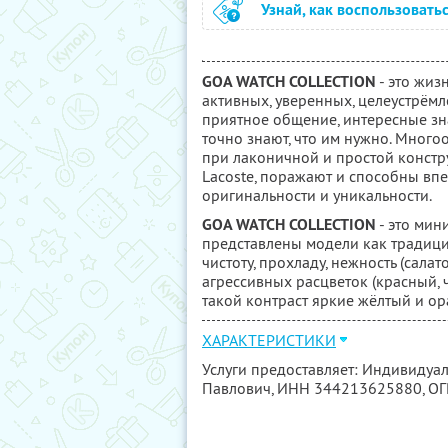
Узнай, как воспользовать
GOA WATCH COLLECTION
- это жиз
активных, уверенных, целеустрём
приятное общение, интересные зн
точно знают, что им нужно. Много
при лаконичной и простой констр
Lacoste, поражают и способны вп
оригинальности и уникальности.
GOA WATCH COLLECTION
- это мин
представлены модели как традици
чистоту, прохладу, нежность (салат
агрессивных расцветок (красный, 
такой контраст яркие жёлтый и о
ХАРАКТЕРИСТИКИ
Услуги предоставляет: Индивиду
Павлович,
ИНН 344213625880
, О