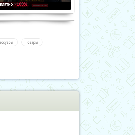
сплатно
-100%
ессуары
Товары