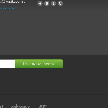
si@kupikupon.ru
аться с нами