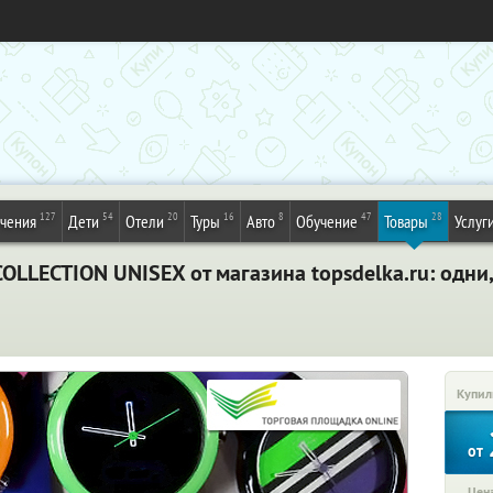
127
54
20
16
8
47
28
ечения
Дети
Отели
Туры
Авто
Обучение
Товары
Услуг
LLECTION UNISEX от магазина topsdelka.ru: одни, 
Купил
от
Цена