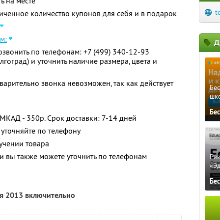
ь на месте
t
ченное количество купонов для себя и в подарок
м:
Д
вонить по телефонам: +7 (499) 340-12-93
олгоград) и уточнить наличие размера, цвета и
арительно звонка невозможен, так как действует
Бе
шк
Бе
МКАД - 350р. Срок доставки: 7-14 дней
уточняйте по телефону
учении товара
 вы также можете уточнить по телефонам
Ра
«Э
Бе
ря 2013 включительно