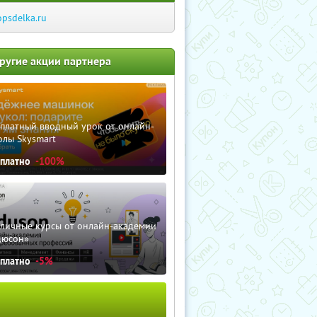
opsdelka.ru
ругие акции партнера
сплатный вводный урок от онлайн-
олы Skysmart
сплатно
-100%
зличные курсы от онлайн-академии
дюсон»
сплатно
-5%