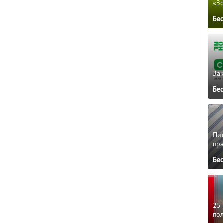
«З
Бе
Зак
Бе
Пит
пра
Бе
25 
по