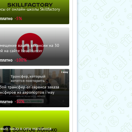
сы от онлайн-школы Skillfactory
сплатно
-5%
змещение вашей вакансии на 30
й на сайте HeadHunter
сплатно
-100%
ой трансфер от сервиса заказа
нсферов из аэропортов i'way
сплатно
-10%
вый заказ в сети магазинов