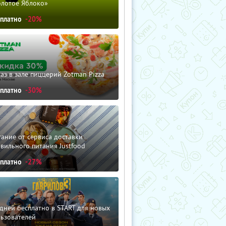
олотое Яблоко»
сплатно
-20%
аз в зале пиццерий Zotman Pizza
сплатно
-30%
ание от сервиса доставки
вильного питания Justfood
сплатно
-27%
дней бесплатно в START для новых
льзователей