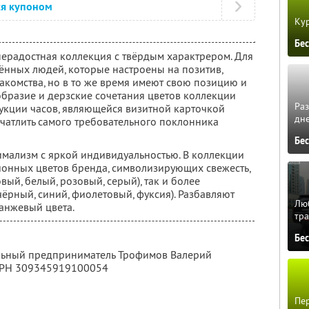
ся купоном
Кур
Бе
нерадостная коллекция с твёрдым характрером. Для
лённых людей, которые настроены на позитив,
акомства, но в то же время имеют свою позицию и
образие и дерзские сочетания цветов коллекции
Ра
укции часов, являющейся визитной карточкой
дне
ечатлить самого требовательного поклонника
Бе
имализм с яркой индивидуальностью. В коллекции
онных цветов бренда, символизирующих свежесть,
овый, белый, розовый, серый), так и более
чёрный, синий, фиолетовый, фуксия). Разбавляют
Люб
ранжевый цвета.
тра
Бе
альный предприниматель Трофимов Валерий
ГРН 309345919100054
Пер