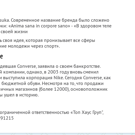
itsuka. Современное название бренда было сложено
и: «Anima sana in corpore sano» - «В здоровом теле
 своей жизни
ть своя идея, которая пронизывает все сферы
ние молодежи через спорт».
se
девшая Converse, заявила о своем банкротстве.
 компании, однако, в 2003 году вновь сменил
м выступила корпорация Nike. Сегодня Converse, как
 бюджетной обуви. Несмотря на то, что продажи
зничных магазинов (более 12000), основоположник
ы ушел в историю.
ограниченной ответственностью «Топ Хаус Груп",
491215