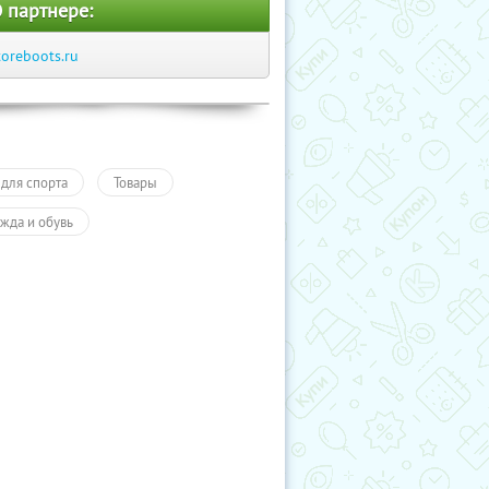
 партнере:
toreboots.ru
 для спорта
Товары
жда и обувь