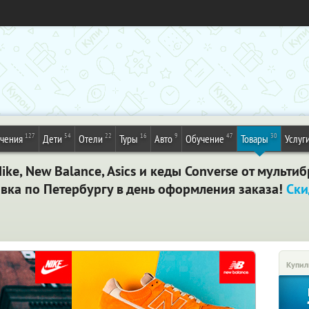
127
54
22
16
9
47
30
ечения
Дети
Отели
Туры
Авто
Обучение
Товары
Услуг
ke, New Balance, Asics и кеды Converse от мульти
авка по Петербургу в день оформления заказа!
Ски
Купил