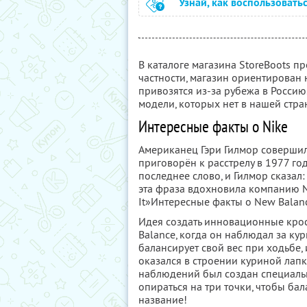
Узнай, как воспользовать
В каталоге магазина StoreBoots 
частности, магазин ориентирован
привозятся из-за рубежа в Россию.
модели, которых нет в нашей стра
Интересные факты о Nike
Американец Гэри Гилмор совершил
приговорён к расстрелу в 1977 го
последнее слово, и Гилмор сказал: 
эта фраза вдохновила компанию Ni
It»Интересные факты о New Balan
Идея создать инновационные крос
Balance, когда он наблюдал за ку
балансирует свой вес при ходьбе, 
оказался в строении куриной лапк
наблюдений был создан специаль
опираться на три точки, чтобы бал
название!