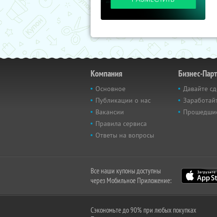
Компания
Бизнес-Пар
Основное
Давайте сд
Публикации о нас
Заработайт
Вакансии
Прошедши
Правила сервиса
Ответы на вопросы
Все наши купоны доступны
через Мобильное Приложение:
Сэкономьте до 90% при любых покупках