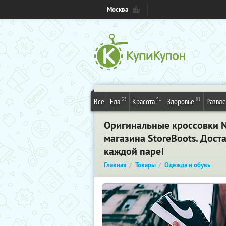
Москва
33
91
81
Все
Еда
Красота
Здоровье
Развл
Оригинальные кроссовки Ni
магазина StoreBoots. Дост
каждой паре!
Главная
Товары
Одежда и обувь