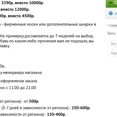
О
а
3290р. вместо
10000р
.
 вместо 12000р.
s
0р. вместо 4500р.
ор - фирменные носки или дополнительные шнурки в
Теги:
 На примерку доставляется до 7 моделей на выбор,
обувь по каким-либо причинам вам не подошла, вы
Все
тавку
Оде
0р.
 у менеджера магазина
ь оформления заказа
но с 11.00 до 22.00
от региона) - от
500р
.
(3-7 дней в зависимости от региона) -
250-600р.
зависимости от региона) -
150-400р.