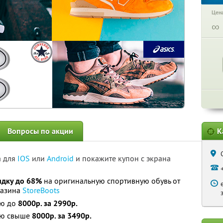
Цена
∞
Вопросы по акции
К
а для
IOS
или
Android
и покажите купон с экрана
идку до 68%
на оригинальную спортивную обувь от
газина
StoreBoots
ью до
8000р. за 2990р.
ью свыше
8000р. за 3490р.