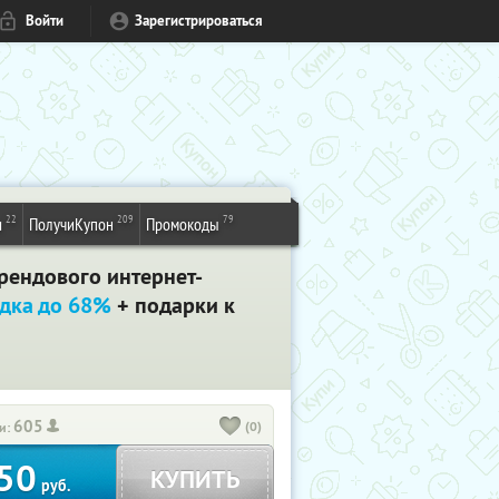
Войти
Зарегистрироваться
22
209
79
и
ПолучиКупон
Промокоды
брендового интернет-
дка до 68%
+ подарки к
605
(0)
и:
50
КУПИТЬ
руб.