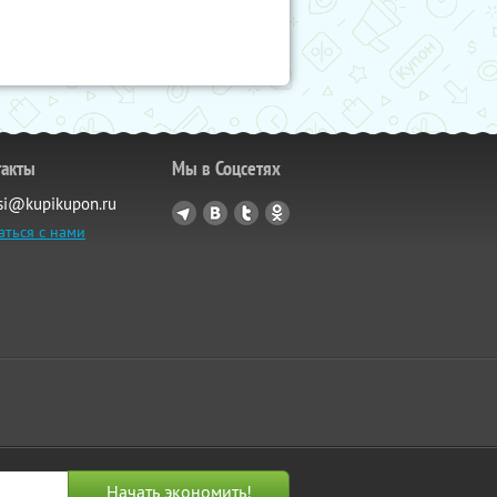
такты
Мы в Соцсетях
si@kupikupon.ru
аться с нами