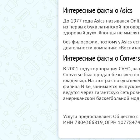
Интересные факты о Asics
До 1977 года Asics назывался On
из первых букв латинской поговорк
здоровый дух». Японцы не мыслят
без философии, поэтому у Asics ес
деятельности компании: «Воспита
Интересные факты о Conver
В 2001 году корпорация CVEO, вла
Converse был продан безызвестной
владельца. На этот раз покупателе
филиал Nike, занимается выпуском
ведутся через гигантскую сеть ро
американской баскетбольной мод
Услуги предоставляет: Общество с 
ИНН 7804366819
, ОГРН 1077847