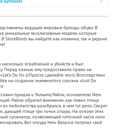
ся купоном
представлены ведущие мировые бренды обуви. В
 на уникальные эксклюзивные модели, которые
 В StoreBoots вы найдете как новинки, так и редкие
не!
 несколько ограблений и убийств и был
ду. Перед казнью ему предоставили право на
«Let's Do It» («Просто сделайте это»). Впоследствии
ke на создание знаменитого слогана «Just Do
ce
совки пришла к Уильяму Райли, основателю New
рицей. Райли обратил внимание, как ловко птица
и из любопытства разобрался, в чем тут дело. Секрет
и, дающей птице три точки опоры. На основе этих
ный супинатор, позволяющей пяточной части ноги
ансировать. Вот откуда New Balance получил своё