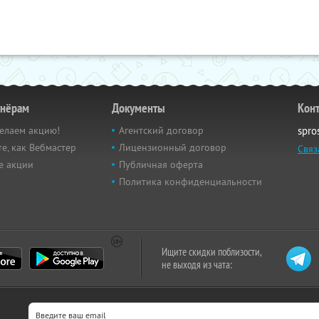
тнёрам
Документы
Кон
елаем акцию!
Агентский договор
spro
е, как Вебмастер
Лицензионный договор
Связ
е акции
Публичная оферта
Политика конфиденциальности
Ищите скидки поблизости,
не выходя из чата: