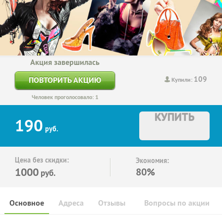
Акция завершилась
109
ПОВТОРИТЬ АКЦИЮ
Купили:
Человек проголосовало: 1
КУПИТЬ
190
руб.
Цена без скидки:
Экономия:
1000
80%
руб.
Основное
Адреса
Отзывы
Вопросы по акции