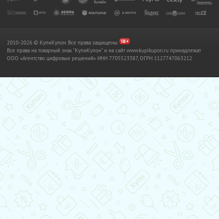
2010-2026 © КупиКупон. Все права защищены.
Все права на товарный знак "КупиКупон" и на сайт www.kupikupon.ru принадлежат
OOO «Агентство цифровых решений» ИНН 7705523387, ОГРН 1127747063212