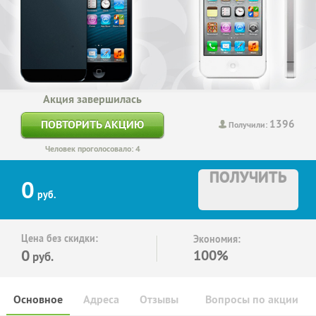
Акция завершилась
1396
ПОВТОРИТЬ АКЦИЮ
Получили:
Человек проголосовало: 4
ПОЛУЧИТЬ
0
руб.
Цена без скидки:
Экономия:
0
100%
руб.
Основное
Адреса
Отзывы
Вопросы по акции