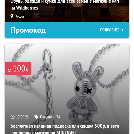
Обувь, одежда и сумки для всей семьи в магазине kari
на Wildberries
Россия
Промокод
ПОДРОБНЕЕ
100
%
до
17:09:24
Получили:
74
Бесплатная изящная подвеска или скидка 500р. в сети
ювелирных магазинов SUNLIGHT