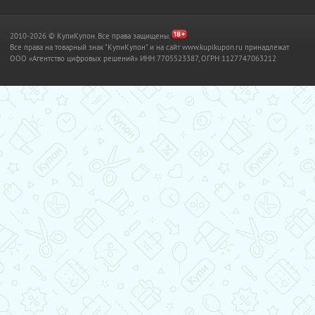
2010-2026 © КупиКупон. Все права защищены.
Все права на товарный знак "КупиКупон" и на сайт www.kupikupon.ru принадлежат
OOO «Агентство цифровых решений» ИНН 7705523387, ОГРН 1127747063212