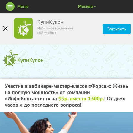
Меню
Москва
КупиКупон
Мобильное приложение
Загрузить
ещё удобнее
Участие в вебинаре-мастер-классе «Форсаж: Жизнь
на полную мощность» от компании
«ИнфоКонсалтинг» за
99р. вместо
1300
р.
! От двух
часов и до последнего вопроса!