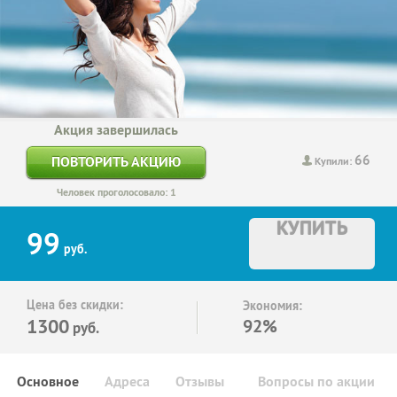
Акция завершилась
66
ПОВТОРИТЬ АКЦИЮ
Купили:
Человек проголосовало: 1
КУПИТЬ
99
руб.
Цена без скидки:
Экономия:
1300
92%
руб.
Основное
Адреса
Отзывы
Вопросы по акции