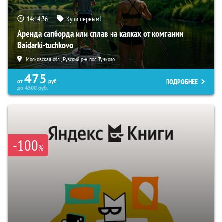
14:14:34
Купи первым!
Аренда сапборда или сплав на каяках от компании
Baidarki-tuchkovo
Московская обл., Рузский р-н, пос. Тучково
475
ПОДРОБНЕЕ
от
руб.
до
4500
руб.
-100
%