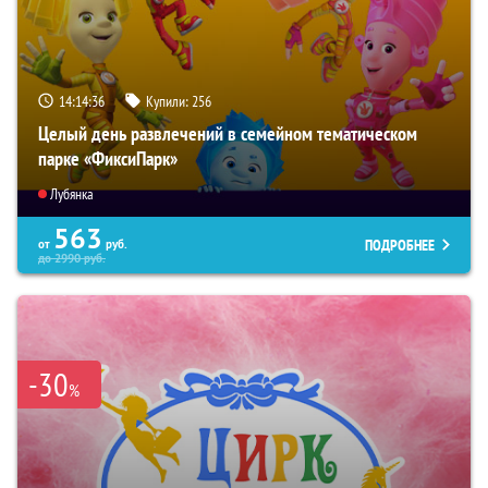
14:14:34
Купили:
256
Целый день развлечений в семейном тематическом
парке «ФиксиПарк»
Лубянка
563
ПОДРОБНЕЕ
от
руб.
до
2990
руб.
-30
%