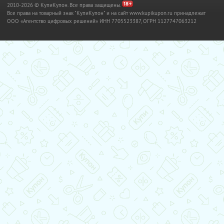
2010-2026 © КупиКупон. Все права защищены.
Все права на товарный знак "КупиКупон" и на сайт www.kupikupon.ru принадлежат
OOO «Агентство цифровых решений» ИНН 7705523387, ОГРН 1127747063212