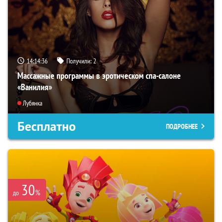
14:14:34
Получили:
2
Массажные программы в эротическом спа-салоне
«Ванилия»
Лубянка
Бесплатно
ПОДРОБНЕЕ
30
%
до