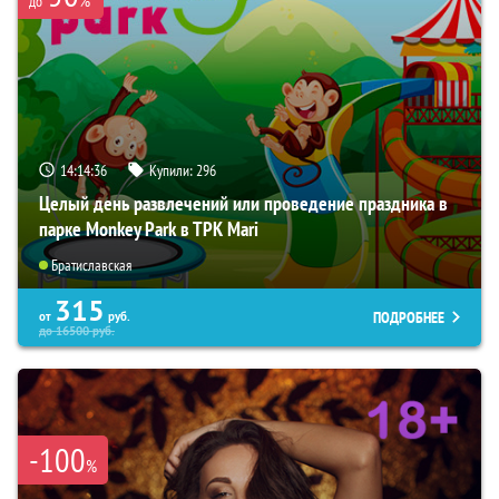
до
14:14:34
Купили:
296
Целый день развлечений или проведение праздника в
парке Monkey Park в ТРК Mari
Братиславская
315
ПОДРОБНЕЕ
от
руб.
до
16500
руб.
-100
%