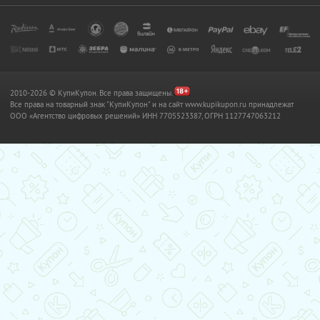
2010-2026 © КупиКупон. Все права защищены.
Все права на товарный знак "КупиКупон" и на сайт www.kupikupon.ru принадлежат
OOO «Агентство цифровых решений» ИНН 7705523387, ОГРН 1127747063212