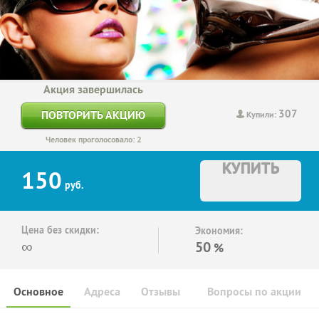
Акция завершилась
307
ПОВТОРИТЬ АКЦИЮ
Купили:
Человек проголосовало: 2
КУПИТЬ
150
руб.
Цена без скидки:
Экономия:
∞
50
%
Основное
Адреса
Отзывы
Вопросы по акции