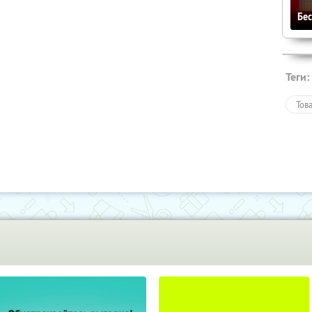
Бе
Теги:
Тов