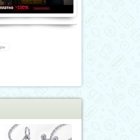
сплатно
-100%
ары