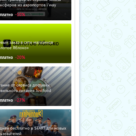
нсферов из аэропортов i'way
сплатно
-10%
вый заказ в сети магазинов
олотое Яблоко»
сплатно
-20%
ание от сервиса доставки
вильного питания Justfood
сплатно
-27%
дней бесплатно в START для новых
льзователей