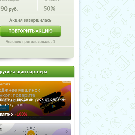
Экономия:
590
50%
руб.
Акция завершилась
ПОВТОРИТЬ АКЦИЮ
Человек проголосовало: 1
ругие акции партнера
сплатный вводный урок от онлайн-
олы Skysmart
сплатно
-100%