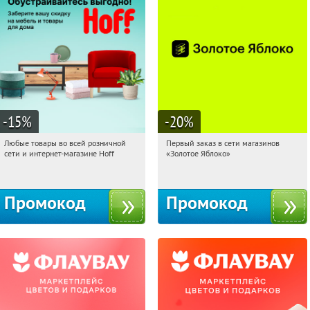
-15
%
-20
%
Любые товары во всей розничной
Первый заказ в сети магазинов
07:46:54
Получили:
83
07:46:54
Получи первым!
сети и интернет-магазине Hoff
«Золотое Яблоко»
Москва, 1-й Волоколамский проезд,
Россия
10с1
Промокод
Промокод