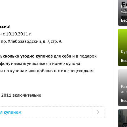
Ра
«Э
Бе
ссии!
с 10.10.2011 г.
р. Хлебозаводский, д. 7, стр. 9.
Кур
ть
сколько угодно купонов
для себя и в подарок
Бе
фону назвать уникальный номер купона
 по купонам или добавлять их к спецскидкам
Ра
дне
я 2011 включительно
Бе
ся купоном
Люб