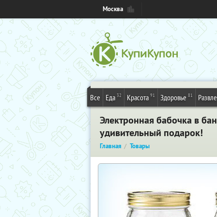
Москва
32
91
81
Все
Еда
Красота
Здоровье
Развл
Электронная бабочка в банк
удивительный подарок!
Главная
Товары