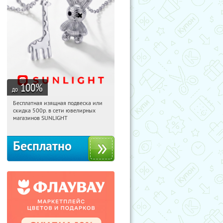
100
%
до
Бесплатная изящная подвеска или
07:46:54
Получили:
73
скидка 500р. в сети ювелирных
Россия
магазинов SUNLIGHT
Бесплатно