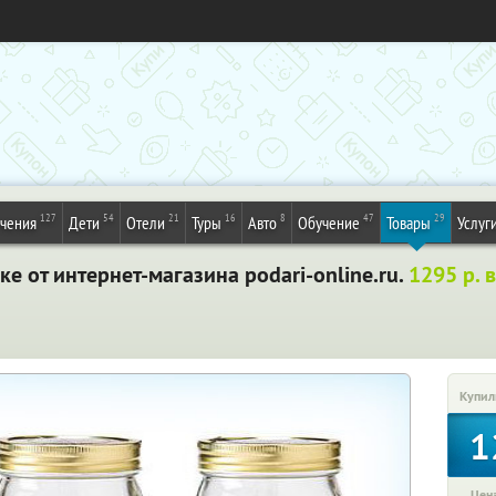
127
54
21
16
8
47
29
ечения
Дети
Отели
Туры
Авто
Обучение
Товары
Услуг
е от интернет-магазина podari-online.ru.
1295 р. 
Купил
1
Цена