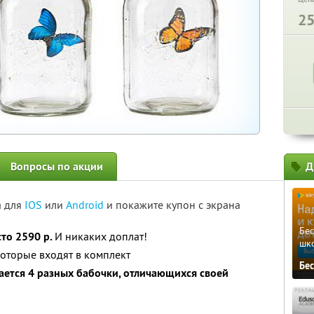
2
Вопросы по акции
Д
а для
IOS
или
Android
и покажите купон с экрана
Бе
сто 2590 р.
И никаких доплат!
шк
 которые входят в комплект
Бе
ается 4 разных бабочки, отличающихся своей