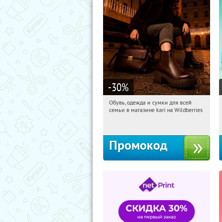
-30
%
Обувь, одежда и сумки для всей
07:46:54
Получили:
31
семьи в магазине kari на Wildberries
Россия
Промокод