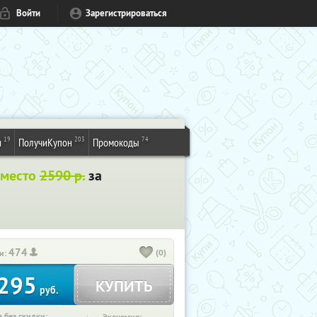
Войти
Зарегистрироваться
19
203
74
и
ПолучиКупон
Промокоды
вместо
2590 р.
за
474
(0)
и:
295
КУПИТЬ
руб.
 без скидки: