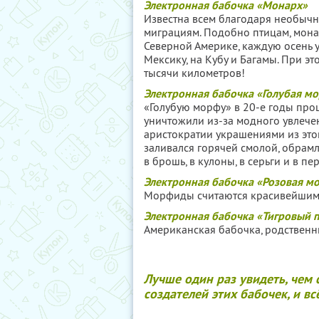
Электронная бабочка «Монарх»
Известна всем благодаря необычн
миграциям. Подобно птицам, мона
Северной Америке, каждую осень у
Мексику, на Кубу и Багамы. При э
тысячи километров!
Электронная бабочка «Голубая м
«Голубую морфу» в 20-е годы про
уничтожили из-за модного увлече
аристократии украшениями из это
заливался горячей смолой, обрамл
в брошь, в кулоны, в серьги и в пер
Электронная бабочка «Розовая м
Морфиды считаются красивейшим 
Электронная бабочка «Тигровый п
Американская бабочка, родственн
Лучше один раз увидеть, чем 
создателей этих бабочек, и вс