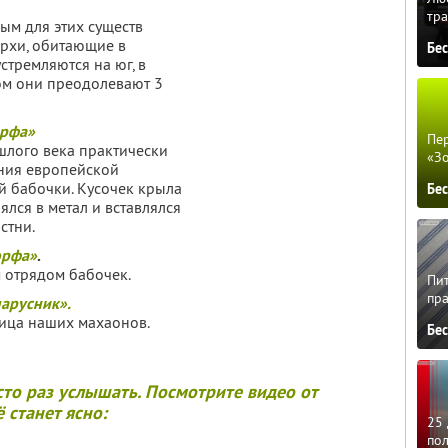
тра
ым для этих существ
рхи, обитающие в
Бе
стремляются на юг, в
том они преодолевают 3
орфа»
Пер
шлого века практически
«З
ния европейской
й бабочки. Кусочек крыла
Бе
ялся в метал и вставлялся
стни.
орфа»
.
отрядом бабочек.
Пит
пра
арусник».
ица наших махаонов.
Бе
сто раз услышать. Посмотрите видео от
ё станет ясно:
25 
по