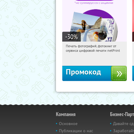
-30
%
Печать фотографий, фотокниг от
07:46:54
Получили:
4
сервиса цифровой печати netPrint
Россия
Промокод
Компания
Бизнес-Пар
Основное
Давайте сд
Публикации о нас
Заработайт