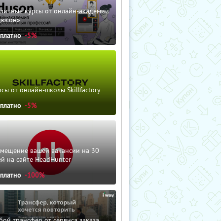
зличные курсы от онлайн-академии
дюсон»
сплатно
-5%
сы от онлайн-школы Skillfactory
сплатно
-5%
змещение вашей вакансии на 30
й на сайте HeadHunter
сплатно
-100%
ой трансфер от сервиса заказа