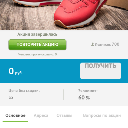
Акция завершилась
700
ПОВТОРИТЬ АКЦИЮ
Получили:
Человек проголосовало: 0
ПОЛУЧИТЬ
0
руб.
Цена без скидки:
Экономия:
∞
60
%
Основное
Адреса
Отзывы
Вопросы по акции