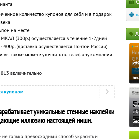
О
рианта
ченное количество купонов для себя и в подарок
н
овека
упон на месте
Д
 МКАД (300р.) осуществляется в течение 1-2дней
- 400р. (доставка осуществляется Почтой России)
 вы также можете уточнить по телефону компании:
Бе
шк
 2013 включительно
Бе
ся купоном
Ра
разрабатывает уникальные стенные наклейки
«Э
здающие иллюзию настоящей ниши.
Бе
 не только превосходный способ украсить и