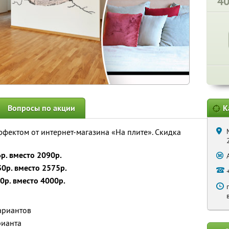
4
Вопросы по акции
К
ффектом от интернет-магазина «На плите». Скидка
р. вместо 2090р.
0р. вместо 2575р.
0р. вместо 4000р.
ариантов
рианта