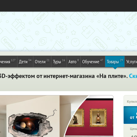
127
54
21
16
8
47
29
ечения
Дети
Отели
Туры
Авто
Обучение
Товары
Услуг
3D-эффектом от интернет-магазина «На плите».
Ск
Купил
от
Цена