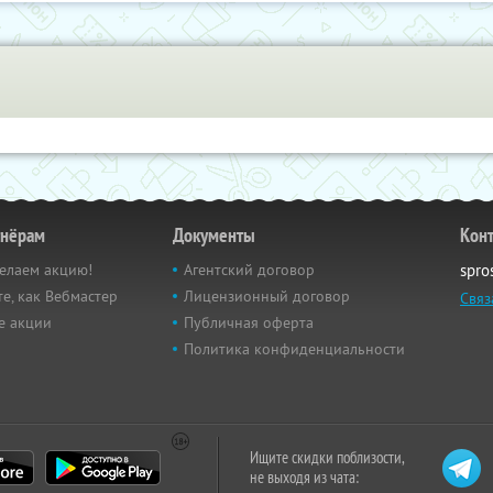
тнёрам
Документы
Кон
елаем акцию!
Агентский договор
spro
е, как Вебмастер
Лицензионный договор
Связ
е акции
Публичная оферта
Политика конфиденциальности
Ищите скидки поблизости,
не выходя из чата: