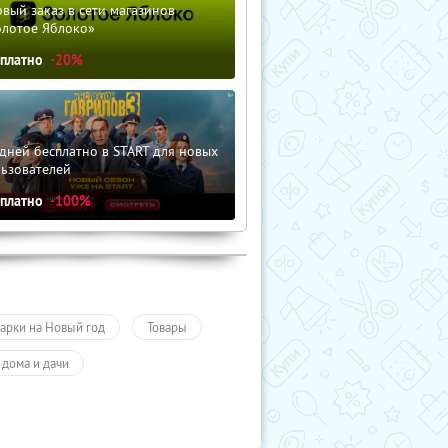
вый заказ в сети магазинов
олотое Яблоко»
сплатно
-20%
дней бесплатно в START для новых
льзователей
сплатно
-100%
арки на Новый год
Товары
 дома и дачи