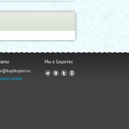
такты
Мы в Соцсетях
si@kupikupon.ru
аться с нами