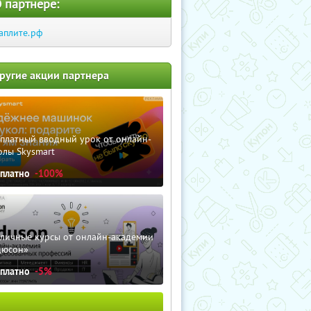
 партнере:
аплите.рф
ругие акции партнера
сплатный вводный урок от онлайн-
олы Skysmart
сплатно
-100%
зличные курсы от онлайн-академии
дюсон»
сплатно
-5%