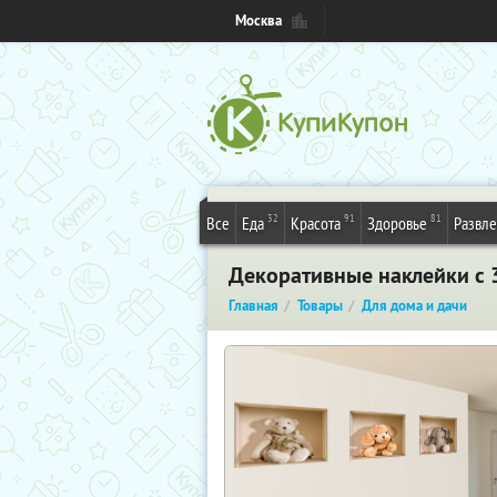
Москва
32
91
81
Все
Еда
Красота
Здоровье
Развл
Декоративные наклейки с 
Главная
Товары
Для дома и дачи