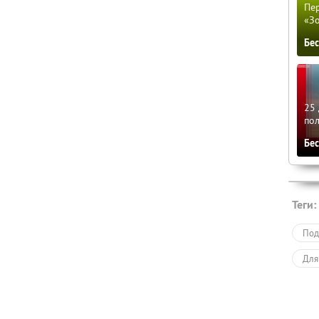
Пер
«З
Бе
25 
по
Бе
Теги:
Под
Для