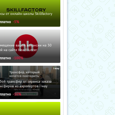
сы от онлайн-школы Skillfactory
сплатно
-5%
змещение вашей вакансии на 30
й на сайте HeadHunter
сплатно
-100%
ой трансфер от сервиса заказа
нсферов из аэропортов i'way
сплатно
-10%