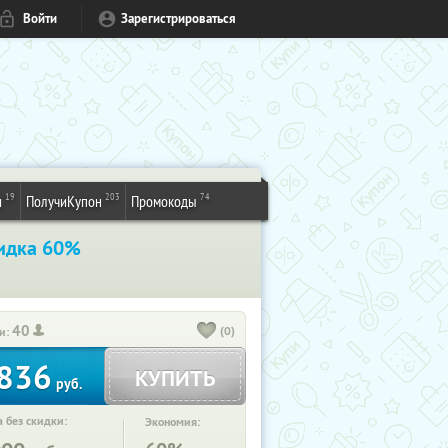
Войти
Зарегистрироваться
19
203
74
и
ПолучиКупон
Промокоды
идка 60%
40
(0)
и:
836
КУПИТЬ
руб.
 без скидки:
Экономия: