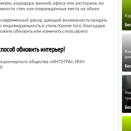
мнаты, коридора, ванной, офиса или ресторана, но
овности стен или повреждённые места на обоях.
Кур
 современный декор, дающий возможность придать
Бе
индивидуальность и стиль. Кроме того, благодаря
ожете обновить или изменить стиль своего
пособ обновить интерьер!
Ра
дне
 акционерного общества «ИНТЕГРА»,
ИНН
Бе
40
Люб
тра
Бе