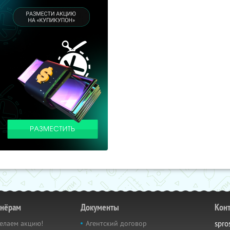
тнёрам
Документы
Кон
елаем акцию!
Агентский договор
spro