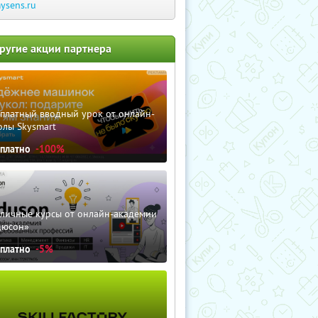
ysens.ru
ругие акции партнера
сплатный вводный урок от онлайн-
олы Skysmart
сплатно
-100%
зличные курсы от онлайн-академии
дюсон»
сплатно
-5%