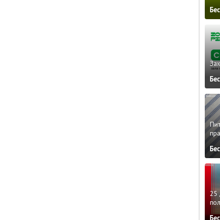
Бе
Зак
Бе
Пит
пра
Бе
25 
по
Бе