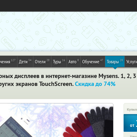
127
54
20
16
8
47
28
ечения
Дети
Отели
Туры
Авто
Обучение
Товары
Услуг
ных дисплеев в интернет-магазине Mysens. 1, 2, 3
других экранов TouchScreen.
Скидка до 74%
Купил
от
Цена