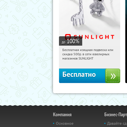
100
%
до
Бесплатная изящная подвеска или
03:15:46
Получили:
73
скидка 500р. в сети ювелирных
Россия
магазинов SUNLIGHT
Бесплатно
Компания
Бизнес-Пар
Основное
Давайте сд