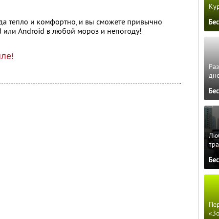
Кур
гда тепло и комфортно, и вы сможете привычно
Бе
d или Android в любой мороз и непогоду!
пле!
Ра
дне
Бе
Люб
тра
Бе
Пер
«З