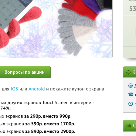
5
Вопросы по акции
К
а для
IOS
или
Android
и покажите купон с экрана
бых других экранов TouchScreen в интернет-
 74%:
ных экранов
за 290р. вместо 990р
.
ных экранов
за 590р. вместо 1700р.
О
ных экранов
за 890р. вместо 2900р.