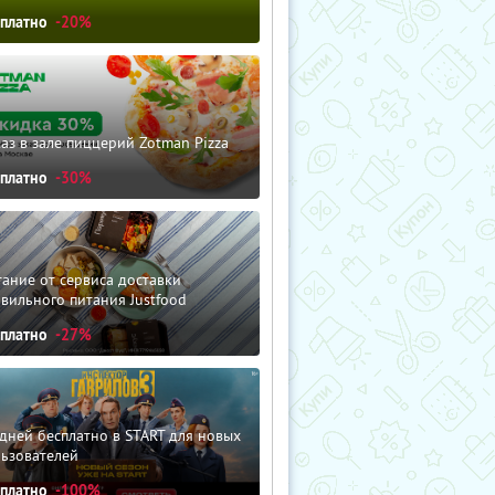
сплатно
-20%
аз в зале пиццерий Zotman Pizza
сплатно
-30%
ание от сервиса доставки
вильного питания Justfood
сплатно
-27%
дней бесплатно в START для новых
льзователей
сплатно
-100%