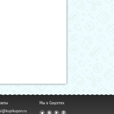
такты
Мы в Соцсетях
si@kupikupon.ru