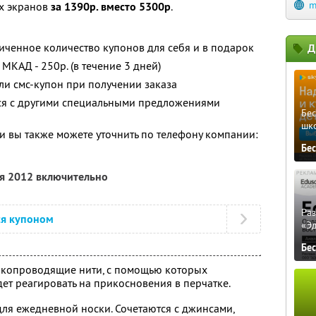
m
ых экранов
за 1390р. вместо 5300р
.
ченное количество купонов для себя и в подарок
Д
МКАД - 250р. (в течение 3 дней)
и смс-купон при получении заказа
тся с другими специальными предложениями
Бе
шк
 вы также можете уточнить по телефону компании:
Бе
ря 2012 включительно
Ра
ся купоном
«Э
Бе
токопроводящие нити, с помощью которых
дет реагировать на прикосновения в перчатке.
ля ежедневной носки. Сочетаются с джинсами,