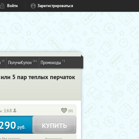
Войти
Зарегистрироваться
19
201
73
и
ПолучиКупон
Промокоды
 или 5 пар теплых перчаток
168
(0)
и:
290
КУПИТЬ
руб.
 без скидки: