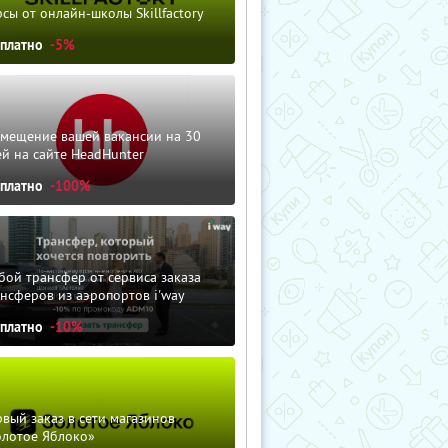
сы от онлайн-школы Skillfactory
сплатно
-5%
змещение вашей вакансии на 30
й на сайте HeadHunter
сплатно
-100%
ой трансфер от сервиса заказа
нсферов из аэропортов i'way
сплатно
-10%
вый заказ в сети магазинов
олотое Яблоко»