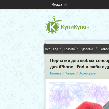
Москва
32
91
80
Все
Еда
Красота
Здоровье
Развл
Перчатки для любых сенсор
для iPhone, iPod и любых 
Главная
Товары
Аксессуары