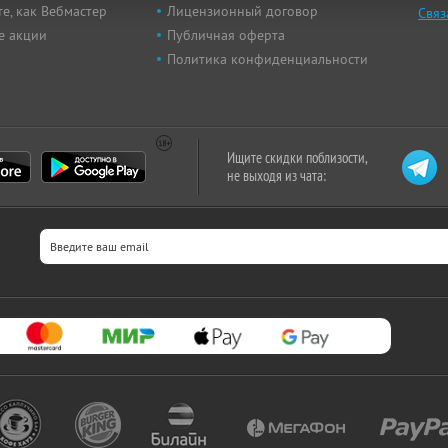
е, как Вебмастер
Лицензионный договор
Связ
е акции
Публичная оферта
Политика конфиденциальности
Ищите скидки поблизости,
не выходя из чата: