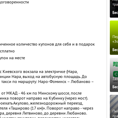
 договоренности
тра
Бе
Пер
«З
ченное количество купонов для себя и в подарок
Бе
есплатно
упон на месте
 Киевского вокзала на электричке (Нара,
танции Нара, выход на автобусную площадь. До
Зак
а такси по маршруту: Наро-Фоминск – Любаново –
Бе
от МКАД - 46 км по Минскому шоссе, после
нка поворот направо на Кубинку (через мост).
оехать Акулово, железнодорожный переезд,
еля «Таширово (17 км)». Поворот направо - через
Пит
ара, деревня Летвиново, до деревни Любаново.
пра