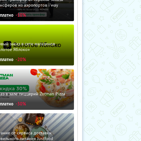
нсферов из аэропортов i'way
сплатно
-10%
вый заказ в сети магазинов
олотое Яблоко»
сплатно
-20%
аз в зале пиццерий Zotman Pizza
сплатно
-30%
ание от сервиса доставки
вильного питания Justfood