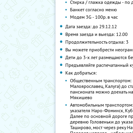
Стирка / глажка одежды - по
Банкет согласно меню
Модем 3G - 100р. в час
Дата заезда: до 29.12.12
Время заезда и выезда: 12.00
Продолжительность отдыха: 3
Вы можете приобрести неограни
Дети до 3-х лет размещаются б
Предъявляйте распечатанный к
Как добраться:
Общественным транспортом: с
Малоярославец, Калуга) до с
пансионата можно доехать н
Мякишево
Автомобильным транспортом: 
указателя Наро-Фоминск, Куби
Далее по основной дороге пр
деревню Головеньки до указат
Таширово, мост через реку Н