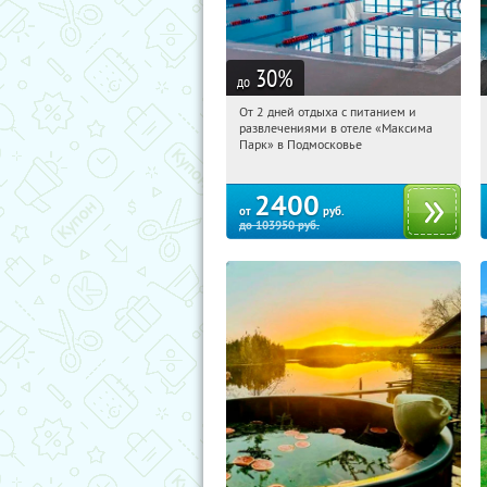
30
%
до
От 2 дней отдыха с питанием и
03:59:46
Купили:
1
развлечениями в отеле «Максима
Московская обл., Дмитровский р-н, д.
Парк» в Подмосковье
Горки Сухаревские
2400
от
руб.
до
103950
руб.