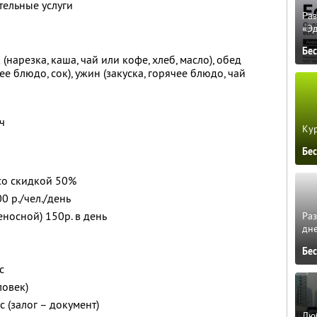
ельные услуги
Ра
«Э
Бе
(нарезка, каша, чай или кофе, хлеб, масло), обед
ее блюдо, сок), ужин (закуска, горячее блюдо, чай
ч
Кур
Бе
со скидкой 50%
0 р./чел./день
носной) 150р. в день
Ра
дне
Бе
с
ловек)
с (залог – документ)
Люб