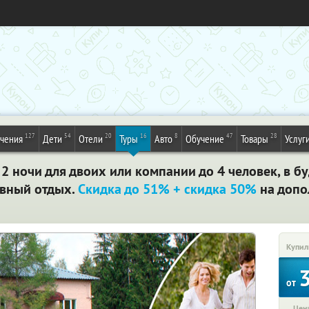
127
54
20
16
8
47
28
ечения
Дети
Отели
Туры
Авто
Обучение
Товары
Услуг
 2 ночи для двоих или компании до 4 человек, в б
ивный отдых.
Скидка до 51% + скидка 50%
на допо
Купил
от
Цена