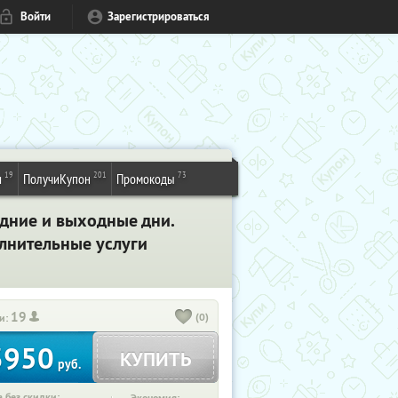
Войти
Зарегистрироваться
19
201
73
и
ПолучиКупон
Промокоды
удние и выходные дни.
лнительные услуги
19
(0)
и:
3950
КУПИТЬ
руб.
 без скидки: