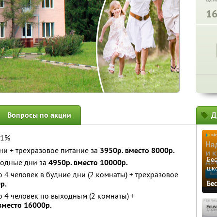
1
Вопросы по акции
Д
51%
дни + трехразовое питание за
3950р. вместо 8000р.
Бе
ыходные дни за
4950р. вместо 10000р.
шк
о 4 человек в будние дни (2 комнаты) + трехразовое
р.
Бе
о 4 человек по выходным (2 комнаты) +
вместо 16000р.