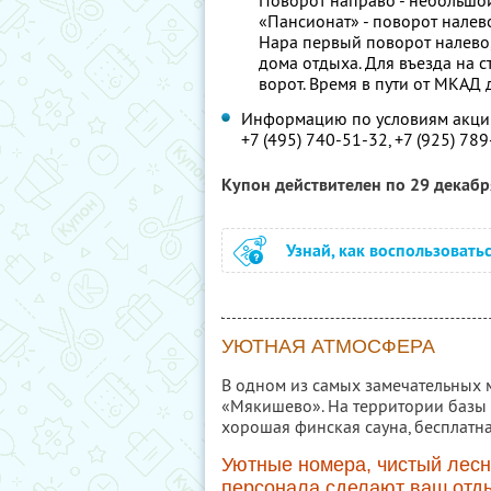
Поворот направо - небольшой 
«Пансионат» - поворот налево
Нара первый поворот налево,
дома отдыха. Для въезда на с
ворот. Время в пути от МКАД 
Информацию по условиям акции
+7 (495) 740-51-32, +7 (925) 78
Купон действителен по 29 декаб
Узнай, как воспользовать
УЮТНАЯ АТМОСФЕРА
В одном из самых замечательных
«Мякишево». На территории базы 
хорошая финская сауна, бесплатна
Уютные номера, чистый лесн
персонала сделают ваш отд