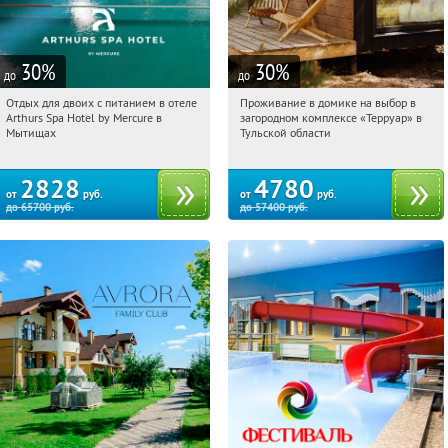
30
%
30
%
до
до
Отдых для двоих с питанием в отеле
Проживание в домике на выбор в
03:59:46
Купи первым!
03:59:46
Купили:
8
Arthurs Spa Hotel by Mercure в
загородном комплексе «Терруар» в
Московская обл., г. Мытищи, д.
Тульская обл., Ясногорский р-н, с.
Мытищах
Тульской области
Ларево, ул. Хвойная, стр. 26
Кузмищево
2828
4780
от
руб.
от
руб.
до
65700
руб.
до
57400
руб.