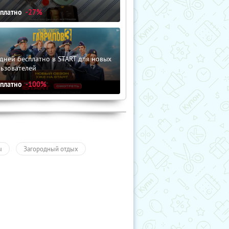
сплатно
-27%
дней бесплатно в START для новых
льзователей
сплатно
-100%
ы
Загородный отдых