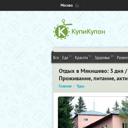
Москва
32
91
80
Все
Еда
Красота
Здоровье
Развл
Отдых в Мякишево: 3 дня /
Проживание, питание, акт
Главная
Туры