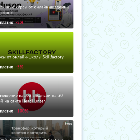
зличные курсы от онлайн-академии
дюсон»
сплатно
-5%
сы от онлайн-школы Skillfactory
сплатно
-5%
змещение вашей вакансии на 30
й на сайте HeadHunter
сплатно
-100%
ой трансфер от сервиса заказа