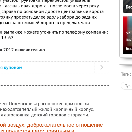
участок грунтовки, перекресток, указатель
 - асфальтовая дорога - после моста через реку
Бе
 справа по основной дороге центральные ворота
тоянку проехать далее вдоль забора до задних
до места по зимней дороге в пределах часа
 вы также можете уточнить по телефону компании:
25 
9-13-62
по
Бе
ря 2012 включительно
ся купоном
Теги:
Тур
 мест Подмосковья расположен дом отдыха
находятся теплый жилой кирпичный корпус,
я автостоянка, детский городок с горками.
ой воздух, доброжелательное отношение
ых по-настоящему приятным и