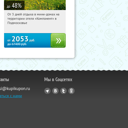
48
%
до
От 3 дней отдыха в мини-домах на
03:59:46
Купили:
116
территории отеля «Компонент» в
Московская обл., Солнечногорский р-
Подмосковье
н, д. Колтышево, 1
2053
от
руб.
до
67400
руб.
такты
Мы в Соцсетях
si@kupikupon.ru
аться с нами