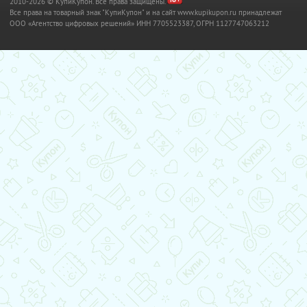
2010-2026 © КупиКупон. Все права защищены.
Все права на товарный знак "КупиКупон" и на сайт www.kupikupon.ru принадлежат
OOO «Агентство цифровых решений» ИНН 7705523387, ОГРН 1127747063212