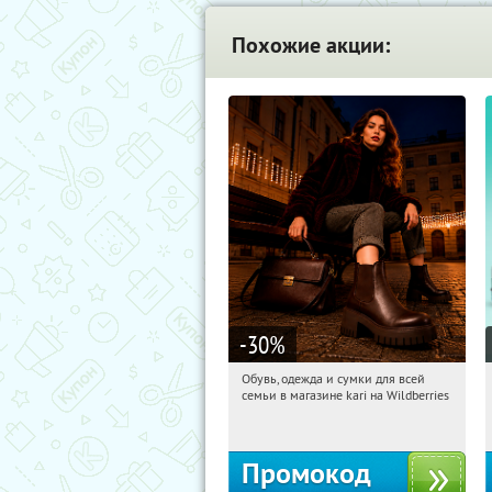
Похожие акции:
-30
%
Обувь, одежда и сумки для всей
20:35:08
Получили:
30
семьи в магазине kari на Wildberries
Россия
Промокод