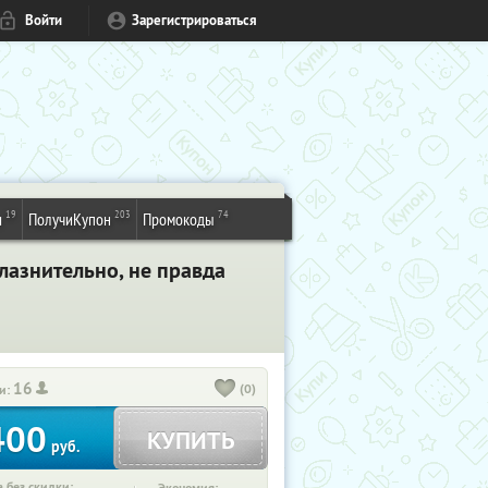
Войти
Зарегистрироваться
19
203
74
и
ПолучиКупон
Промокоды
лазнительно, не правда
16
(0)
и:
400
КУПИТЬ
руб.
 без скидки: