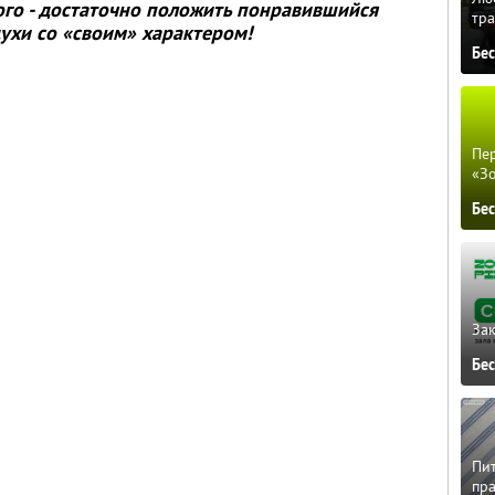
го - достаточно положить понравившийся
тра
ухи со «своим» характером!
Бе
Пер
«З
Бе
Зак
Бе
Пит
пра