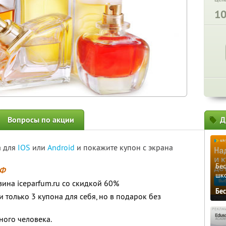
1
Вопросы по акции
Д
а для
IOS
или
Android
и покажите купон с экрана
Бе
РФ
шк
зина iceparfum.ru со скидкой 60%
Бе
только 3 купона для себя, но в подарок без
ного человека.