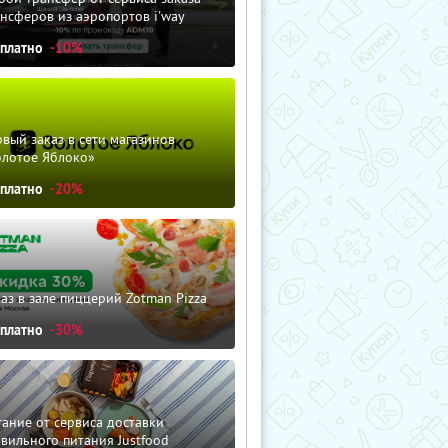
нсферов из аэропортов i'way
сплатно
-10%
вый заказ в сети магазинов
олотое Яблоко»
сплатно
-20%
аз в зале пиццерий Zotman Pizza
сплатно
-30%
ание от сервиса доставки
вильного питания Justfood