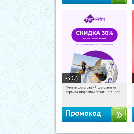
-30
%
Печать фотографий, фотокниг от
20:35:08
Получили:
4
сервиса цифровой печати netPrint
Россия
Промокод