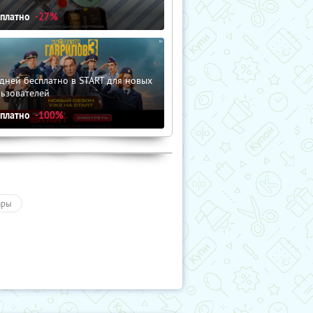
сплатно
-27%
дней бесплатно в START для новых
льзователей
сплатно
-100%
ары