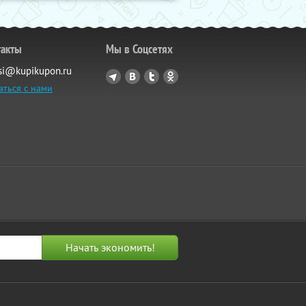
такты
Мы в Соцсетях
si@kupikupon.ru
аться с нами