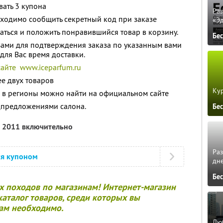
ать 3 купона
Ра
бходимо сообщить секретный код при заказе
«Э
ться и положить понравившийся товар в корзину.
Бе
Вами для подтверждения заказа по указанным вами
для Вас время доставки.
сайте www.iceparfum.ru
ее двух товаров
Кур
а в регионы можно найти на официальном сайте
цпредложениями салона.
Бе
я 2011 включительно
Ра
ся купоном
дне
Бе
 походов по магазинам! Интернет-магазин
каталог товаров, среди которых вы
вам необходимо.
Люб