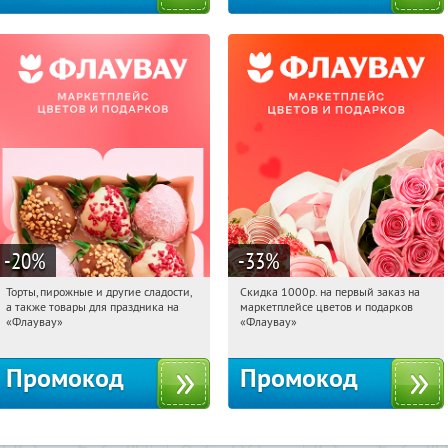
-20
%
-33
%
Торты, пирожные и другие сладости,
Скидка 1000р. на первый заказ на
20:35:08
Получили:
6
20:35:08
Получили:
18
а также товары для праздника на
маркетплейсе цветов и подарков
Россия
Россия
«Флаувау»
«Флаувау»
Промокод
Промокод