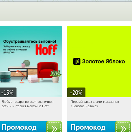
-15
%
-20
%
Любые товары во всей розничной
Первый заказ в сети магазинов
20:35:08
Получили:
83
20:35:08
Получи первым!
сети и интернет-магазине Hoff
«Золотое Яблоко»
Москва, 1-й Волоколамский проезд,
Россия
10с1
Промокод
Промокод