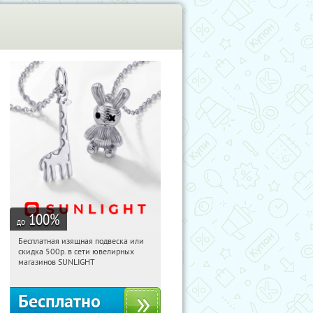
100
%
до
Бесплатная изящная подвеска или
20:35:08
Получили:
73
скидка 500р. в сети ювелирных
Россия
магазинов SUNLIGHT
Бесплатно