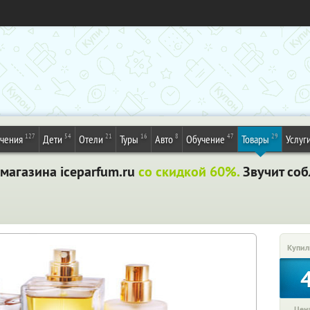
127
54
21
16
8
47
29
ечения
Дети
Отели
Туры
Авто
Обучение
Товары
Услуг
магазина iceparfum.ru
со скидкой 60%.
Звучит соб
Купил
Цена