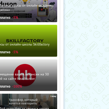
зличные курсы от онлайн-академии
дюсон»
сплатно
-5%
сы от онлайн-школы Skillfactory
сплатно
-5%
змещение вашей вакансии на 30
й на сайте HeadHunter
сплатно
-100%
ой трансфер от сервиса заказа