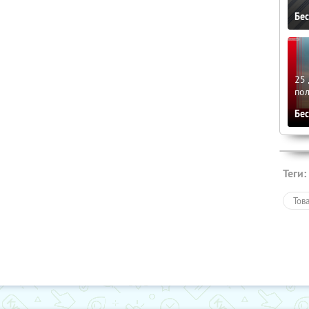
Бе
25 
по
Бе
Теги:
Тов