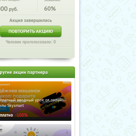
Экономия:
000
60%
руб.
Акция завершилась
ПОВТОРИТЬ АКЦИЮ
Человек проголосовало: 0
ругие акции партнера
сплатный вводный урок от онлайн-
олы Skysmart
сплатно
-100%