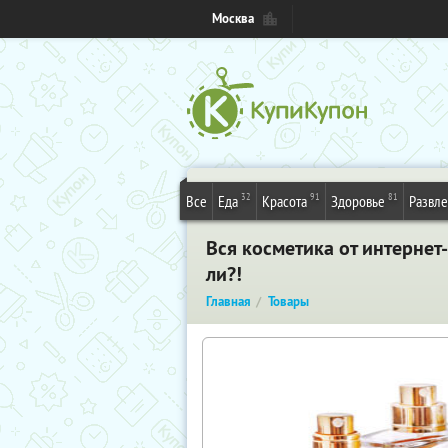
Москва
32
91
81
Все
Еда
Красота
Здоровье
Развл
Вся косметика от интернет-
ли?!
Главная
Товары