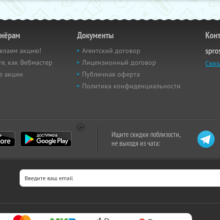
тнёрам
Документы
Кон
елаем акцию!
Агентский договор
spro
е, как Вебмастер
Лицензионный договор
Связ
е акции
Публичная оферта
Политика конфиденциальности
Ищите скидки поблизости,
не выходя из чата: