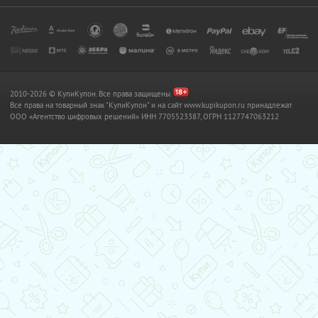
2010-2026 © КупиКупон. Все права защищены.
Все права на товарный знак "КупиКупон" и на сайт www.kupikupon.ru принадлежат
OOO «Агентство цифровых решений» ИНН 7705523387, ОГРН 1127747063212