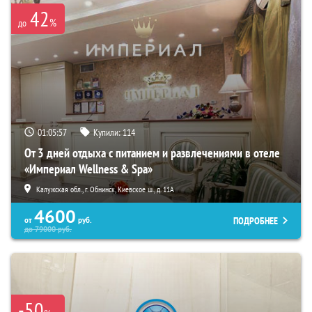
42
%
до
01:05:56
Купили:
114
От 3 дней отдыха с питанием и развлечениями в отеле
«Империал Wellness & Spa»
Калужская обл., г. Обнинск, Киевское ш., д. 11А
4600
ПОДРОБНЕЕ
от
руб.
до
79000
руб.
-50