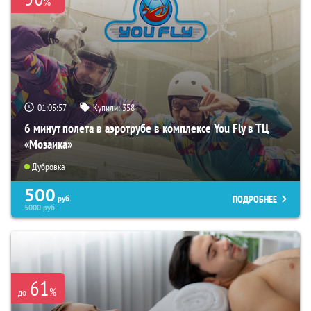
%
01:05:56
Купили:
358
6 минут полета в аэротрубе в комплексе You Fly в ТЦ
«Мозаика»
Дубровка
500
ПОДРОБНЕЕ
руб.
5000
руб.
61
%
до