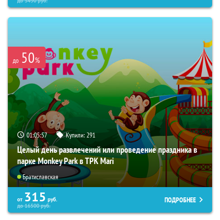
до
3490
руб.
50
%
до
01:05:56
Купили:
291
Целый день развлечений или проведение праздника в
парке Monkey Park в ТРК Mari
Братиславская
315
ПОДРОБНЕЕ
от
руб.
до
16500
руб.