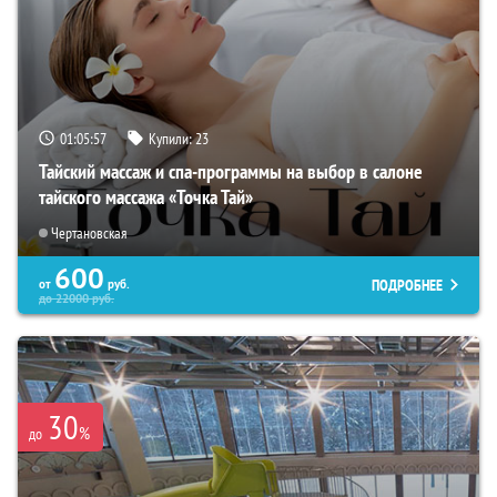
01:05:56
Купили:
23
Тайский массаж и спа-программы на выбор в салоне
тайского массажа «Точка Тай»
Чертановская
600
ПОДРОБНЕЕ
от
руб.
до
22000
руб.
30
%
до