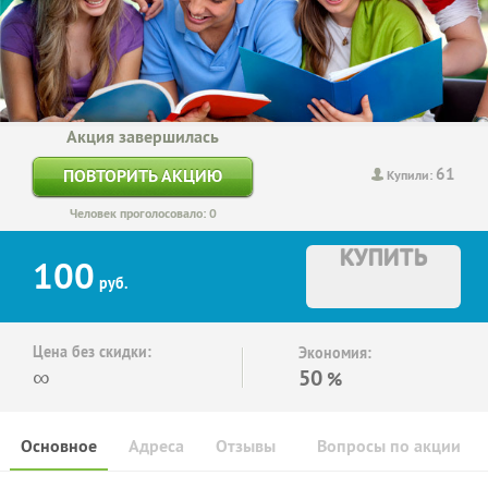
Акция завершилась
61
ПОВТОРИТЬ АКЦИЮ
Купили:
Человек проголосовало: 0
КУПИТЬ
100
руб.
Цена без скидки:
Экономия:
∞
50
%
Основное
Адреса
Отзывы
Вопросы по акции