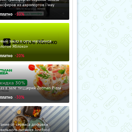
нсферов из аэропортов i'way
сплатно
-10%
вый заказ в сети магазинов
олотое Яблоко»
сплатно
-20%
аз в зале пиццерий Zotman Pizza
сплатно
-30%
ание от сервиса доставки
вильного питания Justfood