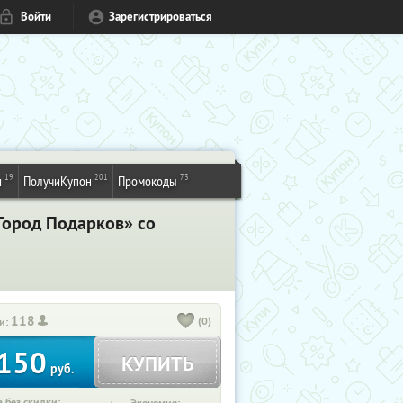
Войти
Зарегистрироваться
19
201
73
и
ПолучиКупон
Промокоды
Город Подарков» со
118
(0)
и:
150
КУПИТЬ
руб.
 без скидки: