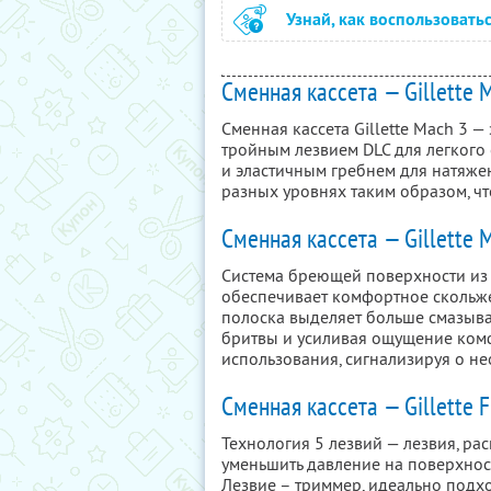
Узнай, как воспользовать
Сменная кассета — Gillette 
Сменная кассета Gillette Mach 3 
тройным лезвием DLC для легкого
и эластичным гребнем для натяже
разных уровнях таким образом, ч
Сменная кассета — Gillette 
Система бреющей поверхности из
обеспечивает комфортное скольже
полоска выделяет больше смазыв
бритвы и усиливая ощущение комф
использования, сигнализируя о н
Сменная кассета — Gillette F
Технология 5 лезвий — лезвия, ра
уменьшить давление на поверхнос
Лезвие – триммер, идеально подхо