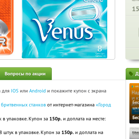
1
Вопросы по акции
Д
а для
IOS
или
Android
и покажите купон с экрана
Бе
 бритвенных станков
от интернет-магазина
«Город
шк
Бе
ук в упаковке. Купон за
150р.
и доплата на месте:
 8 штук в упаковке. Купон за
150р.
и доплата на