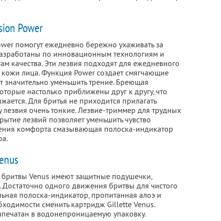
sion Power
Power помогут ежедневно бережно ухаживать за
разработаны по инновационным технологиям и
ам качества. Эти лезвия подходят для ежедневного
й кожи лица. Функция Power создает смягчающие
 значительно уменьшить трение. Бреющая
которые настолько приближены друг к другу, что
жается. Для бритья не приходится прилагать
 лезвия очень тонкие. Лезвие-триммер для трудных
рытие лезвий позволяет уменьшить чувство
ения комфорта смазывающая полоска-индикатор
ра.
Venus
 бритвы Venus имеют защитные подушечки,
. Достаточно одного движения бритвы для чистого
льная полоска-индикатор, пропитанная алоэ и
бходимости сменить картридж Gillette Venus.
запечатан в водонепроницаемую упаковку.