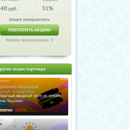
Экономия:
540
51%
руб.
Акция завершилась
ПОВТОРИТЬ АКЦИЮ
Человек проголосовало: 9
ругие акции партнера
сплатный вводный урок от онлайн-
олы Skysmart
сплатно
-100%