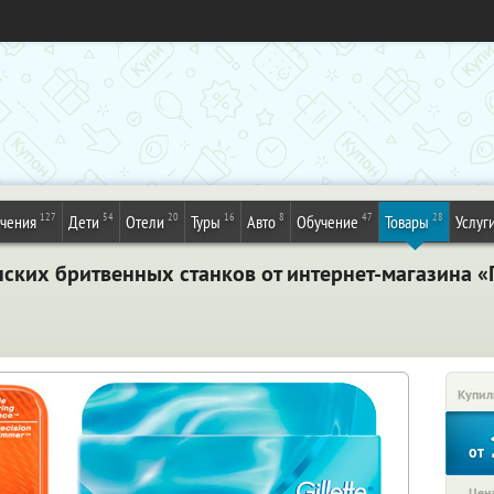
127
54
20
16
8
47
28
ечения
Дети
Отели
Туры
Авто
Обучение
Товары
Услуг
нских бритвенных станков от интернет-магазина «
Купил
от
Цена