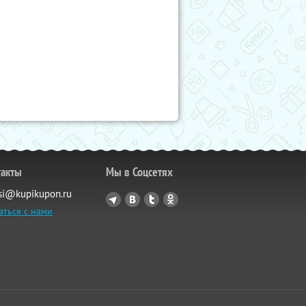
такты
Мы в Соцсетях
si@kupikupon.ru
аться с нами