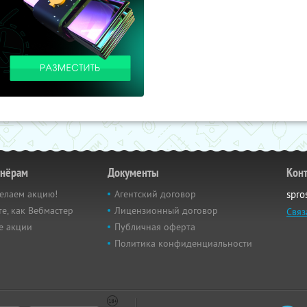
тнёрам
Документы
Кон
елаем акцию!
Агентский договор
spro
е, как Вебмастер
Лицензионный договор
Связ
е акции
Публичная оферта
Политика конфиденциальности