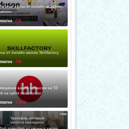
зличные курсы от онлайн-академии
дюсон»
сплатно
-5%
сы от онлайн-школы Skillfactory
сплатно
-5%
змещение вашей вакансии на 30
й на сайте HeadHunter
сплатно
-100%
ой трансфер от сервиса заказа