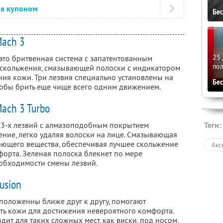
ся купоном
Бе
Mach 3
25 
— это бритвенная система с запатентованным
по
 скольжения, смазывающей полоски с индикатором
ния кожи. Три лезвия специально установлены на
Бе
тобы брить еще чище всего одним движением.
Mach 3 Turbo
Теги:
 3-х лезвий с алмазоподобным покрытием
ние, легко удаляя волоски на лице. Смазывающая
ающего вещества, обеспечивая лучшее скольжение
Акс
орта. Зеленая полоска блекнет по мере
еобходимости смены лезвий.
usion
сположенны ближе друг к другу, помогают
ть кожи для достижения невероятного комфорта.
дит для таких сложных мест, как виски, под носом,