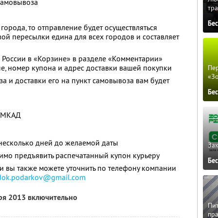
самовывоза
тра
Бе
 города, то отправление будет осуществляться
вой пересылки едина для всех городов и составляет
 России в «Корзине» в разделе «Комментарии»
е, номер купона и адрес доставки вашей покупки
Пер
«З
а и доставки его на пункт самовывоза вам будет
Бе
х МКАД
 несколько дней до желаемой даты
Зак
имо предъявить распечатанный купон курьеру
Бе
 вы также можете уточнить по телефону компании
dok.podarkov@gmail.com
бря 2013 включительно
Пит
пра