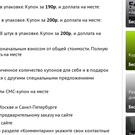
к в упаковке. Купон за
190р.
и доплата на месте:
Ра
«Э
к в упаковке. Купон за
200р.
и доплата на месте:
Бе
, 8 штук в упаковке. Купон за
200р.
и доплата на
воначальным взносом от общей стоимости. Полную
ь на месте
Кур
Бе
ченное количество купонов для себя и в подарок
тся с другими специальными предложениями
ли СМС-купон на месте
Ра
дне
Москве и Санкт-Петербурге
Бе
 предварительному заказу на сайте
 сайте
в разделе «Комментарии» укажите свои контактные
Люб