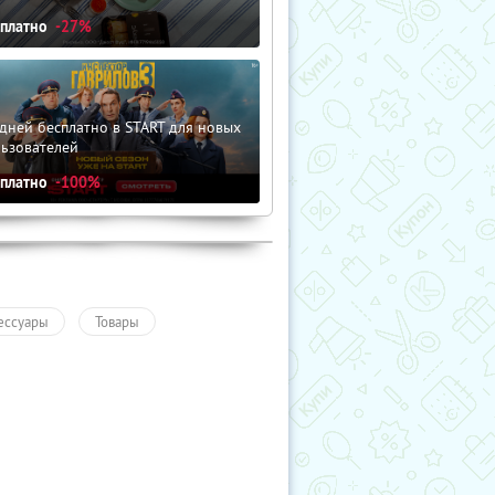
сплатно
-27%
дней бесплатно в START для новых
льзователей
сплатно
-100%
ессуары
Товары