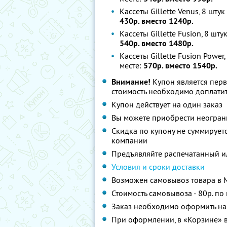
Кассеты Gillette Venus, 8 шту
430р. вместо 1240р.
Кассеты Gillette Fusion, 8 шту
540р. вместо 1480р.
Кассеты Gillette Fusion Power
месте:
570р. вместо 1540р.
Внимание!
Купон является пер
стоимость необходимо доплатит
Купон действует на один заказ
Вы можете приобрести неограни
Скидка по купону не суммируе
компании
Предъявляйте распечатанный и
Условия и сроки доставки
Возможен самовывоз товара в 
Стоимость самовывоза - 80р. по
Заказ необходимо оформить на
При оформлении, в «Корзине» 