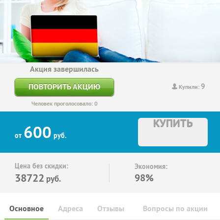
Акция завершилась
9
ПОВТОРИТЬ АКЦИЮ
Купили:
Человек проголосовало: 0
КУПИТЬ
600
от
руб.
Цена без скидки:
Экономия:
38722
98%
руб.
Основное
Адреса
Отзывы
Вопросы по акции