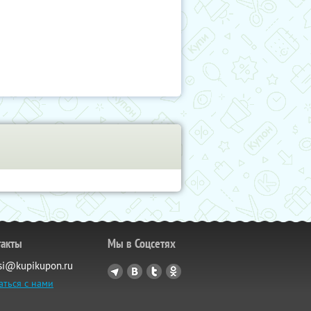
такты
Мы в Соцсетях
si@kupikupon.ru
аться с нами