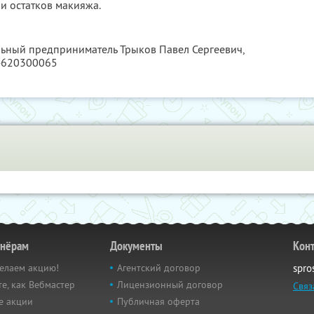
и остатков макияжа.
льный предприниматель Трыков Павел Сергеевич,
4620300065
тнёрам
Документы
Кон
елаем акцию!
Агентский договор
spro
е, как Вебмастер
Лицензионный договор
Связ
е акции
Публичная оферта