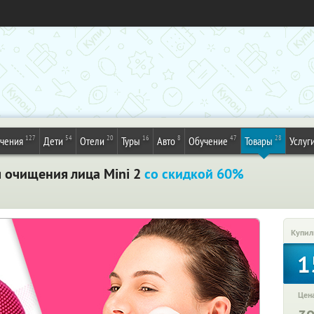
127
54
20
16
8
47
28
ечения
Дети
Отели
Туры
Авто
Обучение
Товары
Услуг
я очищения лица Mini 2
со скидкой 60%
Купил
1
Цена