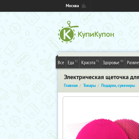
Москва
32
91
80
Все
Еда
Красота
Здоровье
Развл
Электрическая щеточка дл
Главная
Товары
Подарки, сувениры