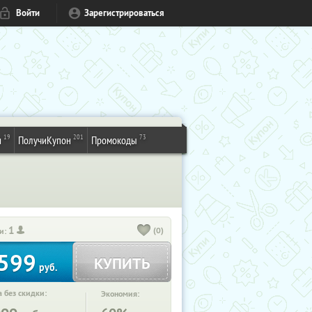
Войти
Зарегистрироваться
19
201
73
и
ПолучиКупон
Промокоды
1
(0)
и:
599
КУПИТЬ
руб.
 без скидки:
Экономия: