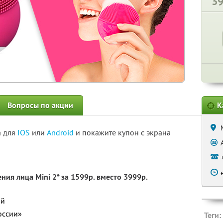
3
Вопросы по акции
К
а для
IOS
или
Android
и покажите купон с экрана
ия лица Mini 2* за 1599р. вместо 3999р.
ый
оссии»
Теги: