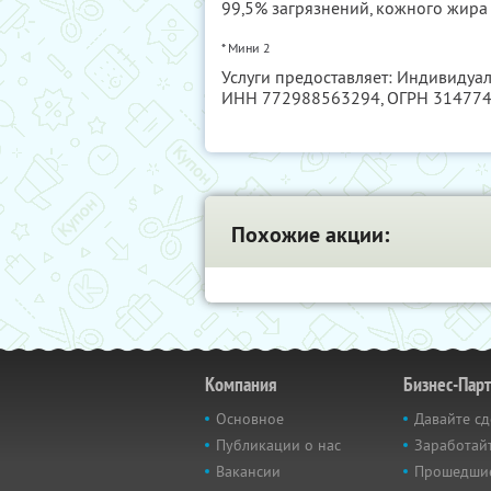
99,5% загрязнений, кожного жира 
* Мини 2
Услуги предоставляет: Индивидуа
ИНН 772988563294
, ОГРН 31477
Похожие акции:
Компания
Бизнес-Пар
Основное
Давайте сд
Публикации о нас
Заработайт
Вакансии
Прошедши