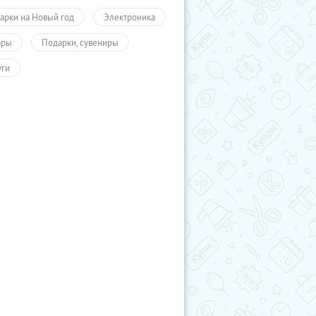
арки на Новый год
Электроника
ары
Подарки, сувениры
уги