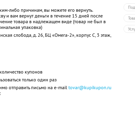
Под
аким-либо причинам, вы можете его вернуть.
кву и вам вернут деньги в течение 15 дней после
Тов
учение товара в надлежащем виде (товар не был в
инальная упаковка)
Усл
инская слобода, д. 26, БЦ «Омега-2», корпус С, 3 этаж,
количество купонов
зоваться только один раз
мо отправить письмо на e-mail
tovar@kupikupon.ru
: