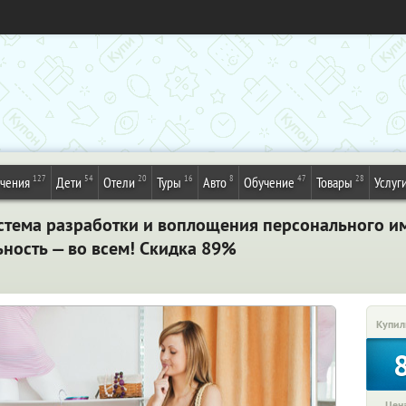
127
54
20
16
8
47
28
ечения
Дети
Отели
Туры
Авто
Обучение
Товары
Услуг
стема разработки и воплощения персонального и
ность — во всем! Скидка 89%
Купил
Цена