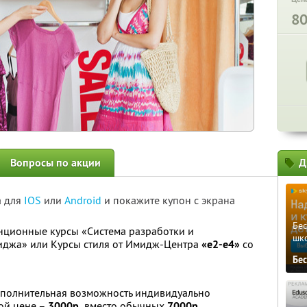
8
Вопросы по акции
Д
а для
IOS
или
Android
и покажите купон с экрана
Бе
нционные курсы «Система разработки и
шк
иджа» или Курсы стиля от Имидж-Центра
«е2-е4»
со
Бе
 дополнительная возможность индивидуально
ной цене –
3000р.
вместо обычных
7000р.