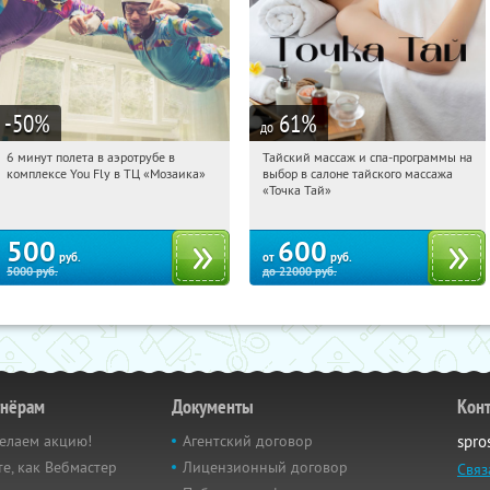
-50
%
61
%
до
6 минут полета в аэротрубе в
Тайский массаж и спа-программы на
01:16:52
Купили:
357
01:16:52
Купили:
23
комплексе You Fly в ТЦ «Мозаика»
выбор в салоне тайского массажа
Дубровка
Чертановская
«Точка Тай»
500
600
руб.
от
руб.
5000
руб.
до
22000
руб.
тнёрам
Документы
Кон
елаем акцию!
Агентский договор
spro
е, как Вебмастер
Лицензионный договор
Связ