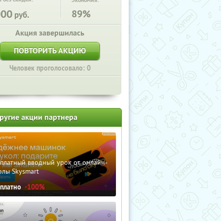
Экономия:
000
89%
руб.
Акция завершилась
ПОВТОРИТЬ АКЦИЮ
Человек проголосовало: 0
ругие акции партнера
сплатный вводный урок от онлайн-
олы Skysmart
сплатно
-100%