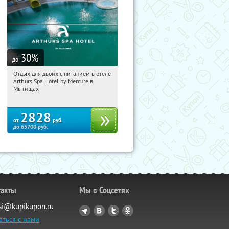
30
%
до
Отдых для двоих с питанием в отеле
01:16:52
Купи первым!
Arthurs Spa Hotel by Mercure в
Московская обл., г. Мытищи, д.
Мытищах
Ларево, ул. Хвойная, стр. 26
2828
от
руб.
до
65700
руб.
такты
Мы в Соцсетях
si@kupikupon.ru
аться с нами