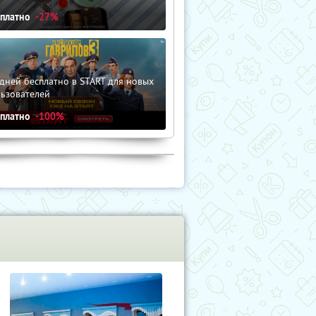
сплатно
-27%
дней бесплатно в START для новых
льзователей
сплатно
-100%