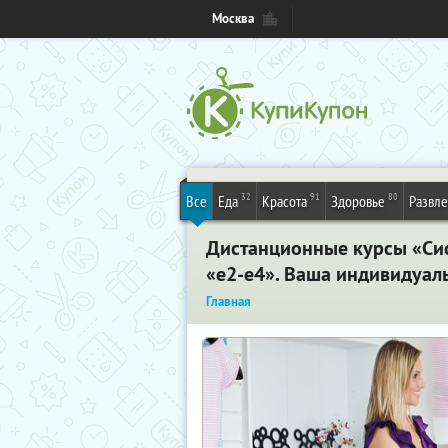
Москва
32
91
80
Все
Еда
Красота
Здоровье
Развл
Дистанционные курсы «Си
«е2-е4». Ваша индивидуаль
Главная