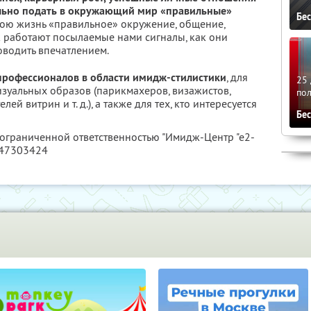
вильно подать в окружающий мир «правильные»
Бе
вою жизнь «правильное» окружение, общение,
к работают посылаемые нами сигналы, как они
оводить впечатлением.
профессионалов в области имидж-стилистики
, для
25 
визуальных образов (парикмахеров, визажистов,
по
й витрин и т. д.), а также для тех, кто интересуется
Бе
 ограниченной ответственностью "Имидж-Центр "е2-
847303424