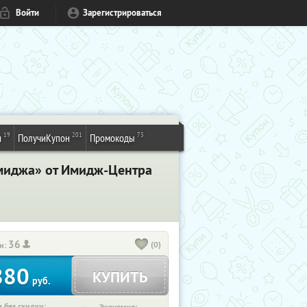
Войти
Зарегистрироваться
19
201
73
и
ПолучиКупон
Промокоды
миджа» от Имидж-Центра
36
(0)
и:
880
КУПИТЬ
руб.
 без скидки: