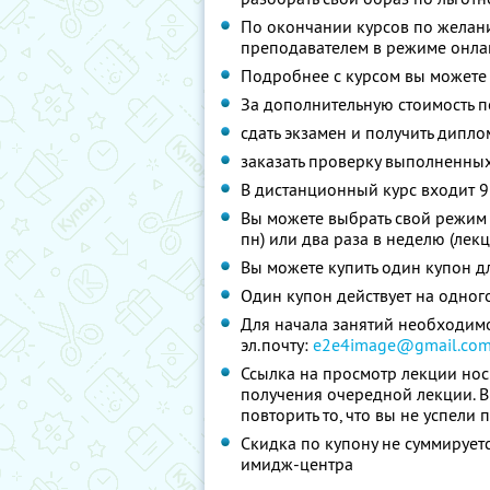
По окончании курсов по желани
преподавателем в режиме онлайн
Подробнее с курсом вы можете
За дополнительную стоимость п
сдать экзамен и получить дипл
заказать проверку выполненны
В дистанционный курс входит 9
Вы можете выбрать свой режим 
пн) или два раза в неделю (лекц
Вы можете купить один купон д
Один купон действует на одног
Для начала занятий необходимо
эл.почту:
е2е4image@gmail.co
Ссылка на просмотр лекции нос
получения очередной лекции. В
повторить то, что вы не успели
Скидка по купону не суммируе
имидж-центра