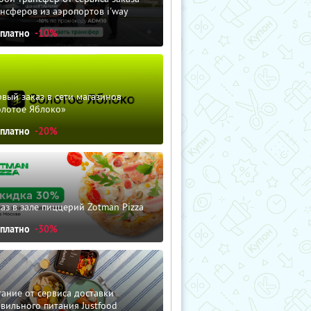
нсферов из аэропортов i'way
сплатно
-10%
вый заказ в сети магазинов
олотое Яблоко»
сплатно
-20%
аз в зале пиццерий Zotman Pizza
сплатно
-30%
ание от сервиса доставки
вильного питания Justfood