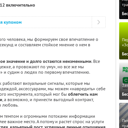
тра
012 включительно
Бе
ся купоном
ого человека, мы формируем свое впечатление о
Пер
секунд и составляем стойкое мнение о нем в
«З
Бе
ое значение и долго остаются неизменными
. Все
ежке, а провожают по уму», но все же мы
» и судим о людях по первому впечатлению.
ак работают визуальные сигналы, которые мы
Зак
деждой, аксессуарами, мы можем «навредить» себе
ого инструмента, который мог бы
облегчить нам
Бе
и
, а возможно, и принести выгодный контракт,
ю любовь.
им темпом и огромными потоками информации
Пит
е важное место. А потому и растет спрос на услуги
пра
спех, карьерный рост, успешные личные отношения