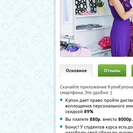
Основное
Отзывы
Скачайте приложение КупиКупон
смартфона. Это удобно :)
Купон дает право пройти диста
воплощения персонального им
скидкой
89%
Вы платите
880р.
вместо
8000р.
Бонус! У студентов курса есть
разобрать свой образ по льгот