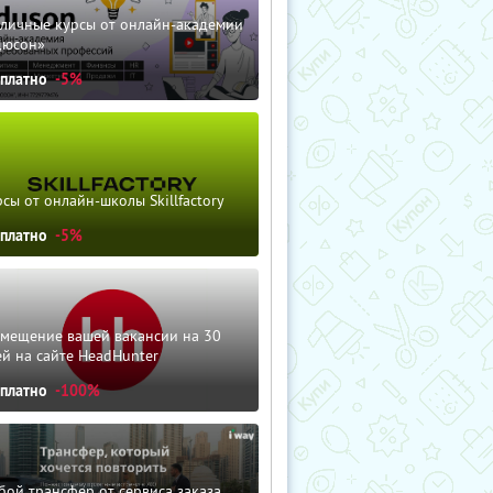
зличные курсы от онлайн-академии
дюсон»
сплатно
-5%
сы от онлайн-школы Skillfactory
сплатно
-5%
змещение вашей вакансии на 30
й на сайте HeadHunter
сплатно
-100%
ой трансфер от сервиса заказа