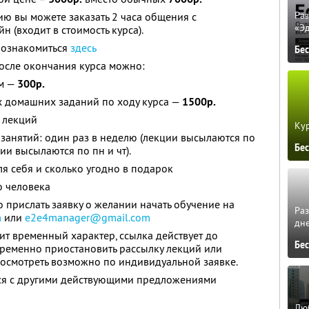
Ра
ю вы можете заказать 2 часа общения с
«Э
 (входит в стоимость курса).
 ознакомиться
здесь
Бе
осле окончания курса можно:
ом —
300р.
х домашних заданий по ходу курса —
1500р.
 лекций
Кур
занятий: один раз в неделю (лекции высылаются по
Бе
ии высылаются по пн и чт).
ля себя и сколько угодно в подарок
о человека
 прислать заявку о желании начать обучение на
Ра
m
или
e2e4manager@gmail.com
дне
ит временный характер, ссылка действует до
Бе
ременно приостановить рассылку лекций или
 посмотреть возможно по индивидуальной заявке.
тся с другими действующими предложениями
Люб