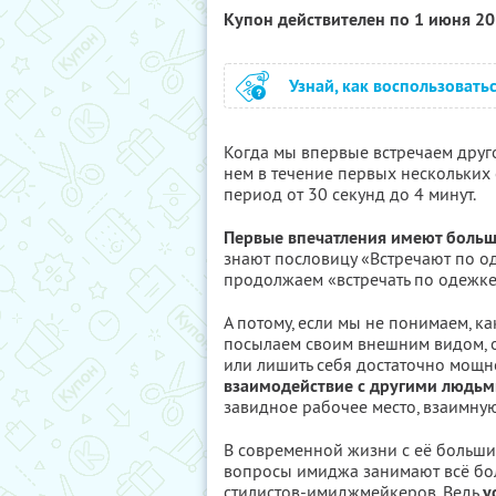
Купон действителен по 1 июня 2
Узнай, как воспользовать
Когда мы впервые встречаем друг
нем в течение первых нескольких 
период от 30 секунд до 4 минут.
Первые впечатления имеют больш
знают пословицу «Встречают по од
продолжаем «встречать по одежке
А потому, если мы не понимаем, к
посылаем своим внешним видом, о
или лишить себя достаточно мощн
взаимодействие с другими людьм
завидное рабочее место, взаимну
В современной жизни с её больш
вопросы имиджа занимают всё боле
стилистов-имиджмейкеров. Ведь
у