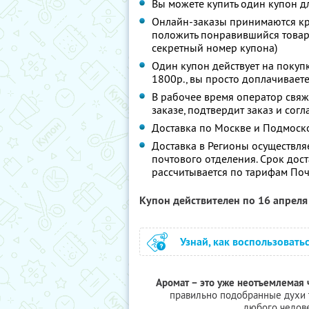
Вы можете купить один купон д
Онлайн-заказы принимаются кр
положить понравившийся товар в
секретный номер купона)
Один купон действует на покуп
1800р., вы просто доплачиваете
В рабочее время оператор свяж
заказе, подтвердит заказ и сог
Доставка по Москве и Подмоско
Доставка в Регионы осуществля
почтового отделения. Срок дост
рассчитывается по тарифам Поч
Купон действителен по 16 апрел
Узнай, как воспользовать
Аромат – это уже неотъемлемая ч
правильно подобранные духи 
любого челове