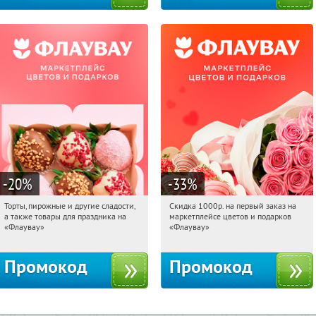
-20
%
-33
%
Торты, пирожные и другие сладости,
Скидка 1000р. на первый заказ на
19:07:37
Получили:
6
19:07:37
Получили:
18
а также товары для праздника на
маркетплейсе цветов и подарков
Россия
Россия
«Флаувау»
«Флаувау»
Промокод
Промокод