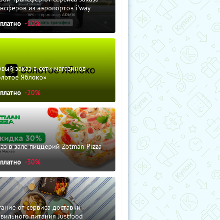
нсферов из аэропортов i'way
сплатно
-10%
вый заказ в сети магазинов
олотое Яблоко»
сплатно
-20%
аз в зале пиццерий Zotman Pizza
сплатно
-30%
ание от сервиса доставки
вильного питания Justfood