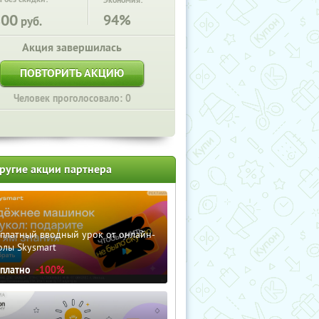
Экономия:
800
94%
руб.
Акция завершилась
ПОВТОРИТЬ АКЦИЮ
Человек проголосовало: 0
ругие акции партнера
сплатный вводный урок от онлайн-
олы Skysmart
сплатно
-100%