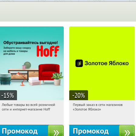
-15
%
-20
%
Любые товары во всей розничной
Первый заказ в сети магазинов
19:07:37
Получили:
83
19:07:37
Получи первым!
сети и интернет-магазине Hoff
«Золотое Яблоко»
Москва, 1-й Волоколамский проезд,
Россия
10с1
Промокод
Промокод