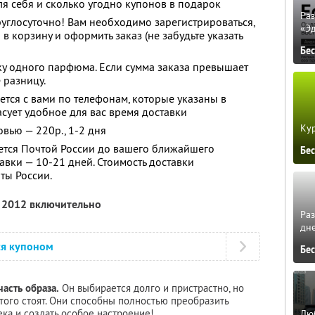
ля себя и сколько угодно купонов в подарок
Ра
углосуточно! Вам необходимо зарегистрироваться,
«Э
 корзину и оформить заказ (не забудьте указать
Бе
ку одного парфюма. Если сумма заказа превышает
 разницу.
ется с вами по телефонам, которые указаны в
ласует удобное для вас время доставки
Кур
вью — 220р., 1-2 дня
ется Почтой России до вашего ближайшего
Бе
авки — 10-21 дней. Стоимость доставки
ты России.
я 2012 включительно
Ра
дне
ся купоном
Бе
асть образа.
Он выбирается долго и пристрастно, но
того стоят. Они способны полностью преобразить
ка и создать особое настроение!
Люб