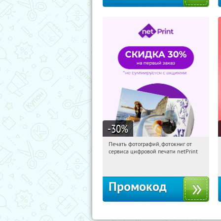
-30
%
Печать фотографий, фотокниг от
19:07:37
Получили:
4
сервиса цифровой печати netPrint
Россия
Промокод