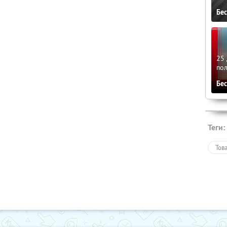
Бе
25 
по
Бе
Теги:
Тов