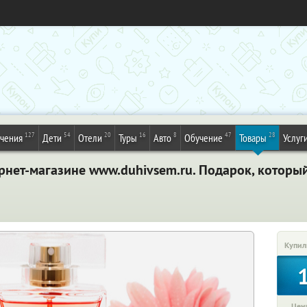
127
54
20
16
8
47
28
ечения
Дети
Отели
Туры
Авто
Обучение
Товары
Услуг
нет-магазине www.duhivsem.ru. Подарок, который
Купил
Цена