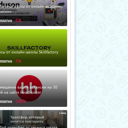
зличные курсы от онлайн-академии
дюсон»
сплатно
-5%
сы от онлайн-школы Skillfactory
сплатно
-5%
змещение вашей вакансии на 30
й на сайте HeadHunter
сплатно
-100%
ой трансфер от сервиса заказа