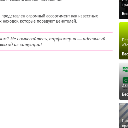
тра
Бе
u
представлен огромный ассортимент как известных
их находок, которые порадуют ценителей.
ком? Не сомневайтесь, парфюмерия — идеальный
Пер
выход из ситуации!
«З
Бе
Зак
Бе
Пит
пра