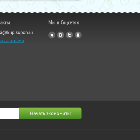
такты
Мы в Соцсетях
si@kupikupon.ru
аться с нами