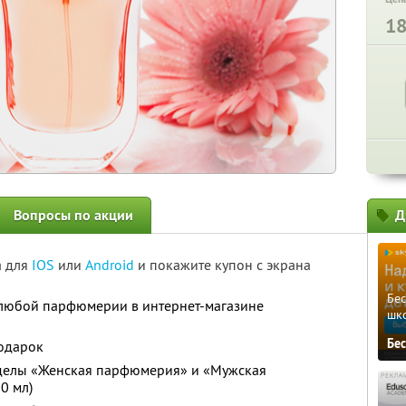
1
Вопросы по акции
Д
а для
IOS
или
Android
и покажите купон с экрана
Бе
любой парфюмерии в интернет-магазине
шк
Бе
подарок
зделы «Женская парфюмерия» и «Мужская
0 мл)