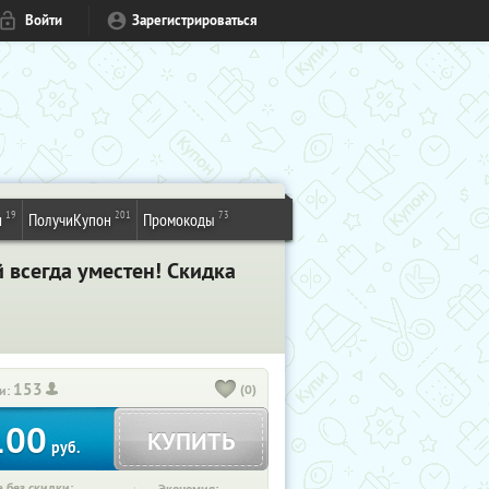
Войти
Зарегистрироваться
19
201
73
и
ПолучиКупон
Промокоды
 всегда уместен! Скидка
153
(0)
и:
100
КУПИТЬ
руб.
 без скидки: