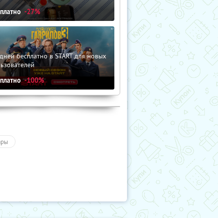
сплатно
-27%
дней бесплатно в START для новых
льзователей
сплатно
-100%
ары