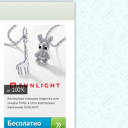
100
%
до
Бесплатная изящная подвеска или
19:07:37
Получили:
73
скидка 500р. в сети ювелирных
Россия
магазинов SUNLIGHT
Бесплатно