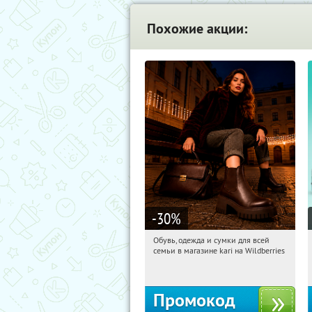
Похожие акции:
-30
%
Обувь, одежда и сумки для всей
19:07:37
Получи первым!
семьи в магазине kari на Wildberries
Россия
Промокод