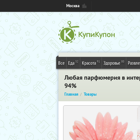
Москва
32
91
80
Все
Еда
Красота
Здоровье
Развл
Любая парфюмерия в интер
94%
Главная
Товары