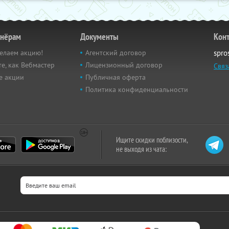
тнёрам
Документы
Кон
елаем акцию!
Агентский договор
spro
е, как Вебмастер
Лицензионный договор
Связ
е акции
Публичная оферта
Политика конфиденциальности
Ищите скидки поблизости,
не выходя из чата: