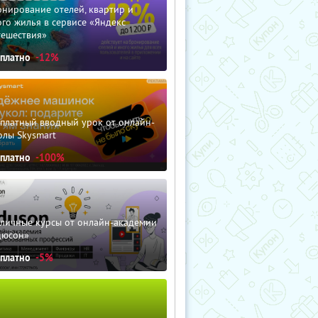
нирование отелей, квартир и
го жилья в сервисе «Яндекс
тешествия»
сплатно
-12%
сплатный вводный урок от онлайн-
олы Skysmart
сплатно
-100%
зличные курсы от онлайн-академии
дюсон»
сплатно
-5%