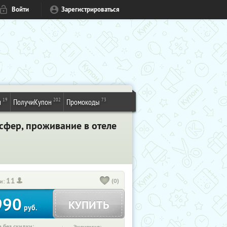
Войти
Зарегистрироваться
19
202
73
и
ПолучиКупон
Промокоды
сфер, проживание в отеле
11
(0)
и:
990
КУПИТЬ
руб.
 без скидки: