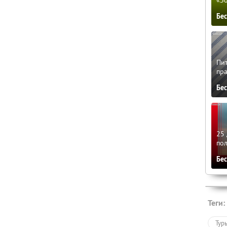
Бе
Пит
пра
Бе
25 
по
Бе
Теги:
Тур