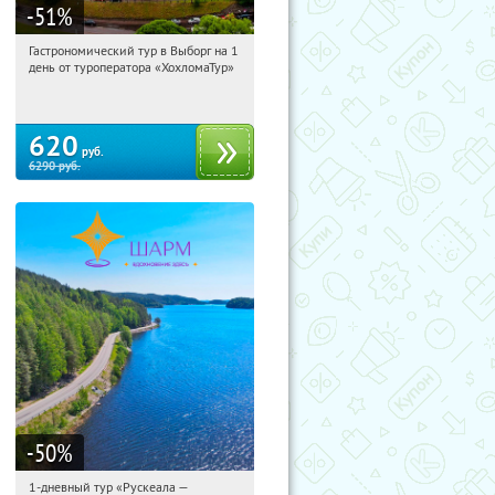
-51
%
Гастрономический тур в Выборг на 1
09:12:45
Купили:
5
день от туроператора «ХохломаТур»
Сенная площадь
620
руб.
6290
руб.
-50
%
1-дневный тур «Рускеала —
09:12:45
Купили:
48