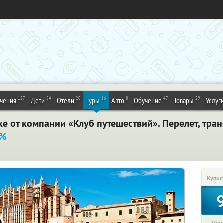
127
54
20
16
8
47
29
ечения
Дети
Отели
Туры
Авто
Обучение
Товары
Услуг
е от компании «Клуб путешествий». Перелет, тран
5%
Купил
Цена