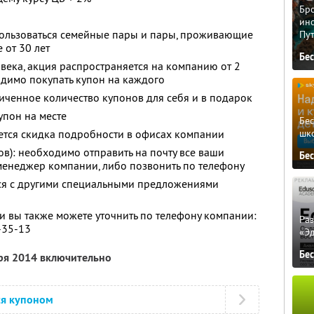
Бро
ино
ользоваться семейные пары и пары, проживающие
Пу
 от 30 лет
Бе
овека, акция распространяется на компанию от 2
одимо покупать купон на каждого
ченное количество купонов для себя и в подарок
упон на месте
Бе
шк
яется скидка подробности в офисах компании
ов): необходимо отправить на почту все ваши
Бе
менеджер компании, либо позвонить по телефону
тся с другими специальными предложениями
 вы также можете уточнить по телефону компании:
Ра
7-35-13
«Э
Бе
бря 2014 включительно
ся купоном