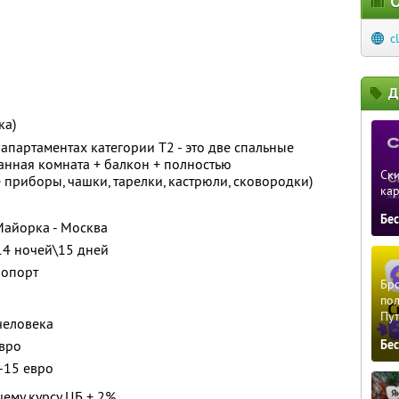
О
c
Д
ка)
апартаментах категории Т2 - это две спальные
ванная комната + балкон + полностью
Ски
 приборы, чашки, тарелки, кастрюли, сковородки)
ка
Бе
Майорка - Москва
14 ночей\15 дней
ропорт
Бро
пол
Пу
человека
евро
Бе
-15 евро
щему курсу ЦБ + 2%