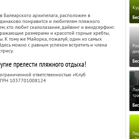
Кур
в Балеарского архипелага, расположен в
Бе
одинаково понравится и любителям пляжного
ем, кто любит скалолазание, дайвинг и виндсерфинг.
поражающие размерами и красотой горные хребты,
. К тому же Майорка, пожалуй, один из самых
десь можно с равным успехом встретить и члена
Ра
трису.
дне
Бе
ругие прелести пляжного отдыха!
 ограниченной ответственностью «Клуб
ОГРН 1037701008124
Люб
тра
Бе
Пер
«З