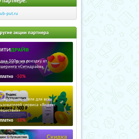
 партнере:
lub-put.ru
ругие акции партнера
дка 300р. на поездку от
ршеринга «Ситидрайв»
сплатно
-50%
нирование отеля для всех
ьзователей сервиса «Яндекс
тешествия»
сплатно
-10%