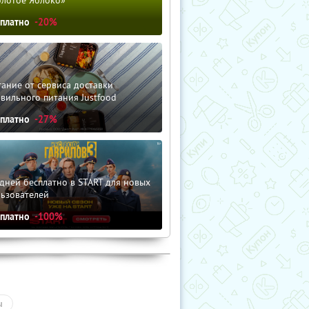
сплатно
-20%
ание от сервиса доставки
вильного питания Justfood
сплатно
-27%
дней бесплатно в START для новых
льзователей
сплатно
-100%
ы