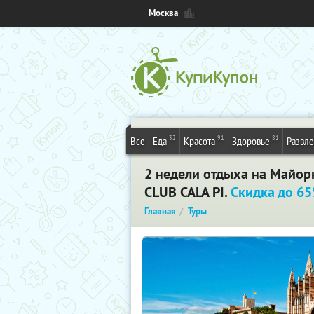
Москва
32
91
81
Все
Еда
Красота
Здоровье
Развл
2 недели отдыха на Майорк
СLUB CALA PI.
Скидка до 6
Главная
Туры