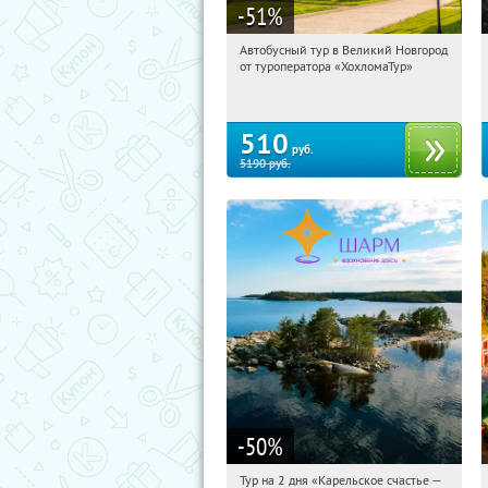
-51
%
Автобусный тур в Великий Новгород
09:12:45
Купили:
2
от туроператора «ХохломаТур»
Сенная площадь
510
руб.
5190
руб.
-50
%
Тур на 2 дня «Карельское счастье —
09:12:45
Купили:
39