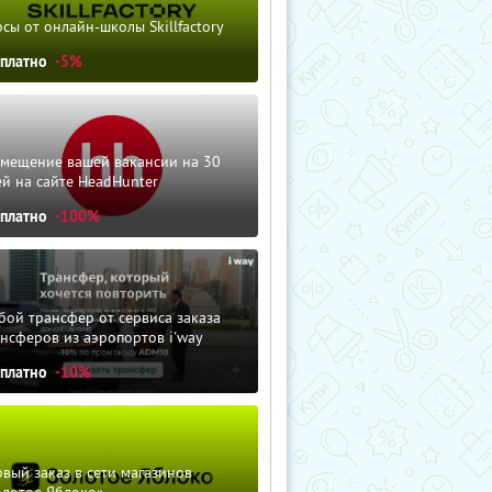
сы от онлайн-школы Skillfactory
сплатно
-5%
змещение вашей вакансии на 30
й на сайте HeadHunter
сплатно
-100%
ой трансфер от сервиса заказа
нсферов из аэропортов i'way
сплатно
-10%
вый заказ в сети магазинов
олотое Яблоко»