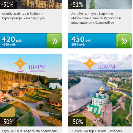
-51
%
-51
%
Автобусный тур в Выборг от
Автобусный тур в Карелию
09:12:45
Купили:
9
09:12:45
Купили:
24
туроператора «ХохломаТур»
«Мраморный каньон Рускеала и
Сенная площадь
Сенная площадь
водопады» от «ХохломаТур»
420
450
руб.
руб.
4230
руб.
4550
руб.
-50
%
-50
%
«Тур на 2 дня: сафари по водопадам
1-дневный тур «Псков — Изборск —
09:12:45
Купили:
6
09:12:45
Купили:
12