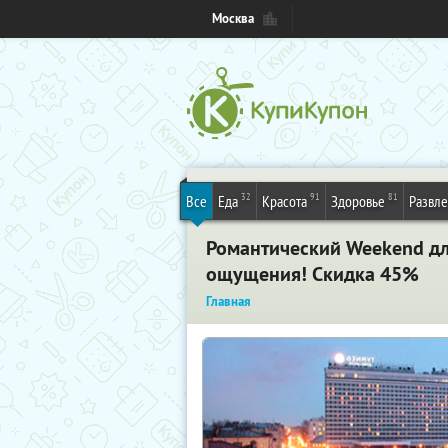
Москва
32
91
81
Все
Еда
Красота
Здоровье
Развл
Романтический Weekend дл
ощущения! Скидка 45%
Главная