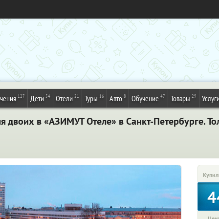
127
54
21
16
8
47
29
ечения
Дети
Отели
Туры
Авто
Обучение
Товары
Услуг
я двоих в «АЗИМУТ Отеле» в Санкт-Петербурге. Т
Купил
4
Цена