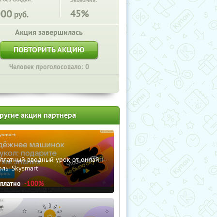
Экономия:
000
45%
руб.
Акция завершилась
ПОВТОРИТЬ АКЦИЮ
Человек проголосовало: 0
ругие акции партнера
сплатный вводный урок от онлайн-
олы Skysmart
сплатно
-100%