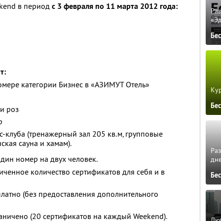
ekend в период
с 3 февраля по 11 марта 2012 года:
Ра
«Э
Бе
т:
омере категории Бизнес в «АЗИМУТ Отель»
Кур
Бе
и роз
р
-клуба (тренажерный зал 205 кв.м, групповые
ская сауна и хамам).
Ра
один номер на двух человек.
дне
ченное количество сертификатов для себя и в
Бе
платно (без предоставления дополнительного
аничено (20 сертификатов на каждый Weekend).
Люб