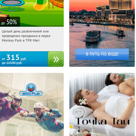
50
%
до
Целый день развлечений или
09:41:28
Купили:
287
проведение праздника в парке
Братиславская
Monkey Park в ТРК Mari
315
от
руб.
до
16500
руб.