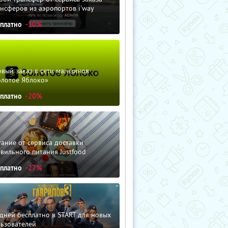
нсферов из аэропортов i'way
сплатно
-10%
вый заказ в сети магазинов
олотое Яблоко»
сплатно
-20%
ание от сервиса доставки
вильного питания Justfood
сплатно
-27%
дней бесплатно в START для новых
льзователей