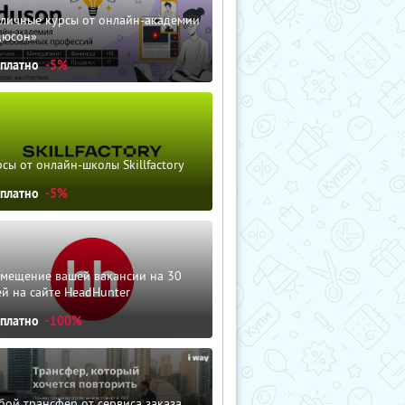
зличные курсы от онлайн-академии
дюсон»
сплатно
-5%
сы от онлайн-школы Skillfactory
сплатно
-5%
змещение вашей вакансии на 30
й на сайте HeadHunter
сплатно
-100%
ой трансфер от сервиса заказа