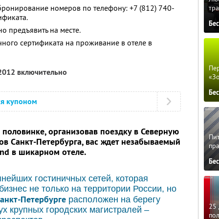
ронирование номеров по телефону: +7 (812) 740-
тра
ификата.
Бе
о предъявить на месте.
ого сертификата на проживание в отеле в
Пер
 2012 включительно
«З
Бе
ся купоном
 половинке, организовав поездку в Северную
Пит
ов Санкт-Петербурга, вас ждет
незабываемый
пра
nd в шикарном отеле.
Бе
нейших гостиничных сетей, которая
бизнес не только на территории России, но
анкт-Петербурге
расположен на берегу
25 
ух крупных городских магистралей –
по