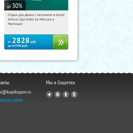
30
%
до
Отдых для двоих с питанием в отеле
09:41:28
Купи первым!
Arthurs Spa Hotel by Mercure в
Московская обл., г. Мытищи, д.
Мытищах
Ларево, ул. Хвойная, стр. 26
2828
от
руб.
до
65700
руб.
такты
Мы в Соцсетях
si@kupikupon.ru
аться с нами