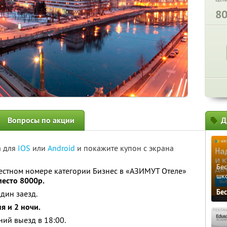
8
Вопросы по акции
Д
а для
IOS
или
Android
и покажите купон с экрана
Бе
естном номере категории Бизнес в «АЗИМУТ Отеле»
шк
место 8000р.
Бе
дин заезд.
ня и 2 ночи.
ний выезд в 18:00.