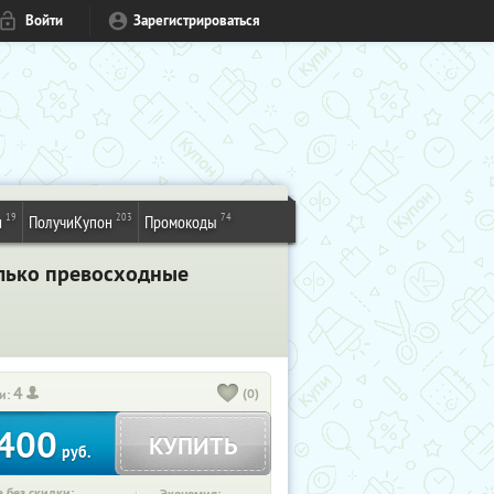
Войти
Зарегистрироваться
19
203
74
и
ПолучиКупон
Промокоды
олько превосходные
4
(0)
и:
400
КУПИТЬ
руб.
 без скидки: