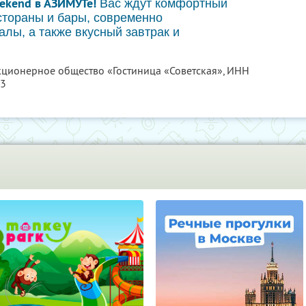
ekend в АЗИМУТе!
Вас ждут комфортный
естораны и бары, современно
лы, а также вкусный завтрак и
акционерное общество «Гостиница «Советская»,
ИНН
43