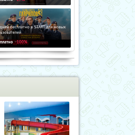
дней бесплатно в START для новых
льзователей
сплатно
-100%