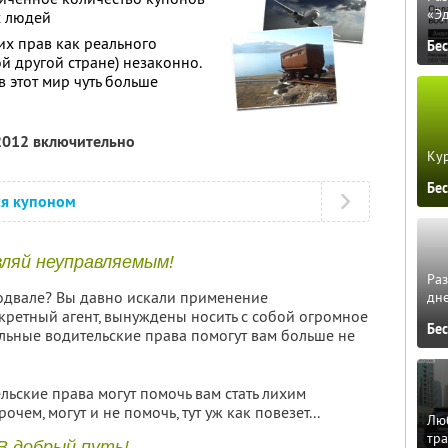
«Э
х людей
их прав как реального
Бе
ой другой стране) незаконно.
в этот мир чуть больше
 2012 включительно
Кур
Бе
ся купоном
ляй неуправляемым!
Ра
одвале? Вы давно искали применение
дне
кретный агент, вынуждены носить с собой огромное
Бе
льные водительские права помогут вам больше не
льские права могут помочь вам стать лихим
чем, могут и не помочь, тут уж как повезет...
Люб
тра
В добрый путь!