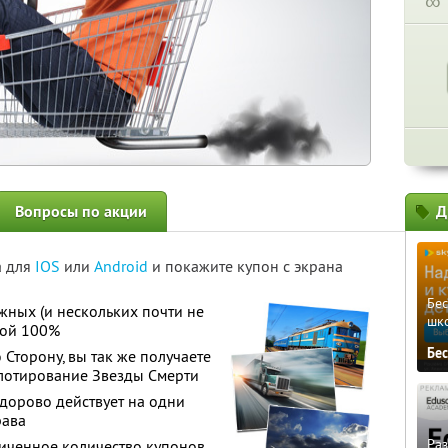
∞
Вопросы по акции
Д
а для
IOS
или
Android
и покажите купон с экрана
Бе
жных (и нескольких почти не
шк
кой 100%
Бе
Сторону, вы так же получаете
илотирование Звезды Смерти
дорово действует на одни
рава
Ра
иченное количество купонов