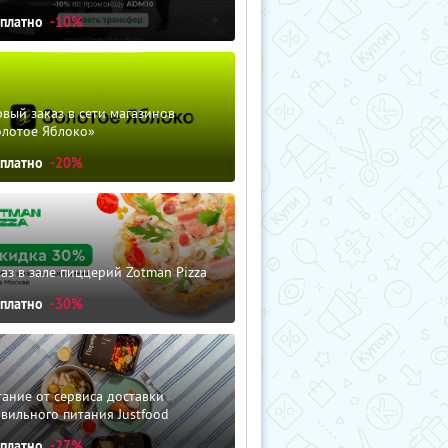
сплатно
-10%
вый заказ в сети магазинов
олотое Яблоко»
сплатно
-20%
аз в зале пиццерий Zotman Pizza
сплатно
-30%
ание от сервиса доставки
вильного питания Justfood
сплатно
-27%