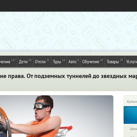
127
54
21
16
8
47
29
ечения
Дети
Отели
Туры
Авто
Обучение
Товары
Услуг
ие права. От подземных туннелей до звездных м
Купил
Цена