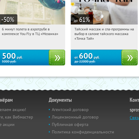
-50
%
61
%
до
6 минут полета в аэротрубе в
Тайский массаж и спа-программы на
17:21:44
Купили:
357
17:21:44
Купили:
23
комплексе You Fly в ТЦ «Мозаика»
выбор в салоне тайского массажа
Дубровка
Чертановская
«Точка Тай»
500
600
руб.
от
руб.
5000
руб.
до
22000
руб.
тнёрам
Документы
Кон
елаем акцию!
Агентский договор
spro
е, как Вебмастер
Лицензионный договор
Связ
е акции
Публичная оферта
Политика конфиденциальности