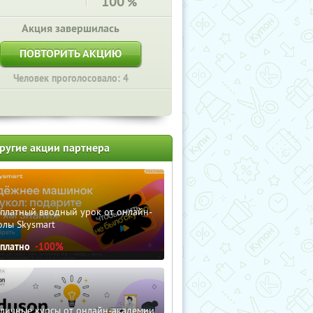
100
%
Акция завершилась
ПОВТОРИТЬ АКЦИЮ
Человек проголосовало: 4
ругие акции партнера
сплатный вводный урок от онлайн-
олы Skysmart
сплатно
-100%
зличные курсы от онлайн-академии