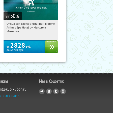
30
%
до
Отдых для двоих с питанием в отеле
17:21:44
Купи первым!
Arthurs Spa Hotel by Mercure в
Московская обл., г. Мытищи, д.
Мытищах
Ларево, ул. Хвойная, стр. 26
2828
от
руб.
до
65700
руб.
такты
Мы в Соцсетях
si@kupikupon.ru
аться с нами