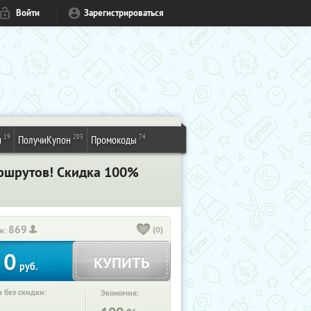
Войти
Зарегистрироваться
19
203
74
и
ПолучиКупон
Промокоды
аршрутов! Скидка 100%
869
(0)
и:
0
КУПИТЬ
руб.
 без скидки:
Экономия: