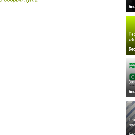
Бе
Пер
«З
Бе
Зак
Бе
Пит
пра
Бе