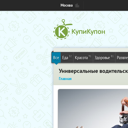
Москва
32
91
81
Все
Еда
Красота
Здоровье
Развл
Универсальные водительск
Главная