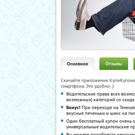
Основное
Отзывы
Скачайте приложение КупиКупон
смартфона. Это удобно :)
Водительские права всех возмо
возможных) категорий со скид
Бонус!
При переходе на Темную 
вкусные печеньки и шанс на п
Один бесплатный купон очень з
универсальные водительские п
Вы можете приобрести неогран