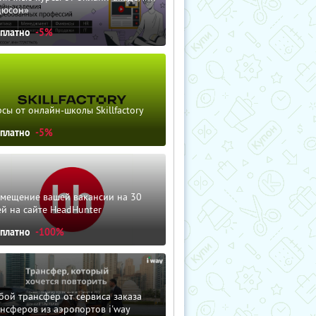
дюсон»
сплатно
-5%
сы от онлайн-школы Skillfactory
сплатно
-5%
змещение вашей вакансии на 30
й на сайте HeadHunter
сплатно
-100%
ой трансфер от сервиса заказа
нсферов из аэропортов i'way