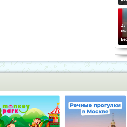
25 
по
Бе