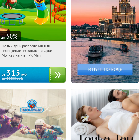
50
%
до
Целый день развлечений или
17:21:44
Купили:
285
проведение праздника в парке
Братиславская
Monkey Park в ТРК Mari
315
от
руб.
до
16500
руб.