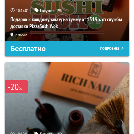
10:14:59
Получили:
196
Подарок к каждому заказу на сумму от 1519р. от службы
доставки PizzaSushiWok
г. Москва
Бесплатно
ПОДРОБНЕЕ
-20
%