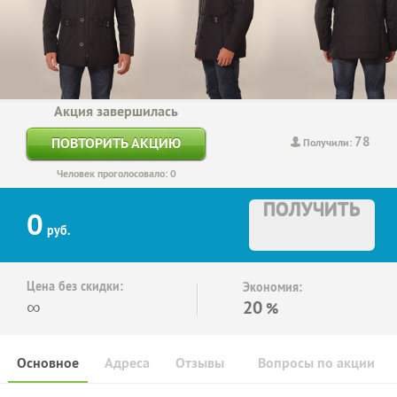
Акция завершилась
78
ПОВТОРИТЬ АКЦИЮ
Получили:
Человек проголосовало: 0
ПОЛУЧИТЬ
0
руб.
Цена без скидки:
Экономия:
∞
20
%
Основное
Адреса
Отзывы
Вопросы по акции