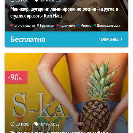
10:14:59
Получили:
190
Маникюр, шугаринг, ламинирование ресниц и другое в
студиях красоты Rich Nails
Юго-Западная
Пражская
Кузьминки
Митино
Домодедовская
Бесплатно
ПОДРОБНЕЕ
-90
%
10:14:59
Получили:
22
Эпиляция диодным лазером и массаж на выбор в