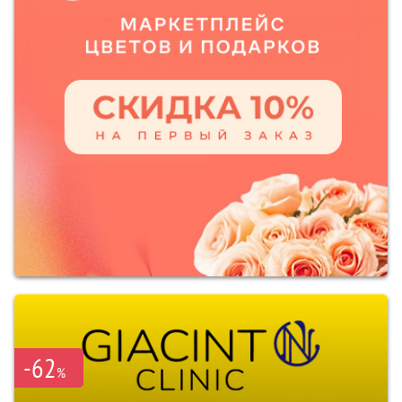
-62
%