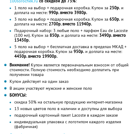
100sorochek.ru
со скидкой до 73%
:
1 поло на выбор + подарочная коробка. Купон за
250р.
и
доплата на месте:
990р. вместо 3980р.
3 поло на выбор + подарочная коробка. Купон за
650р.
и
доплата на месте:
2700р. вместо 11940р.
Подарочный набор: 3 любые поло + парфюм Eau de Lacoste
(100 мл). Купон за
850р.
и доплата на месте:
3490р. вместо
13450р.
5 поло на выбор + бесплатная доставка в пределах МКАД +
подарочная коробка. Купон за
950р.
и доплата на месте:
4450р. вместо 19900р.
Внимание!
Купон является первоначальным взносом от общей
стоимости. Полную стоимость необходимо доплатить при
получении товара
Купон действует на один заказ
В акции участвуют мужские и женские поло
БОНУСЫ:
скидка 50% на остальную продукцию интернет-магазина
13 новых цветов поло в наличии и доступны для выбора
подарочный картонный пакет Lacoste в каждом заказе
индивидуальная упаковка с логотипом каждого изделия
(фабричная)