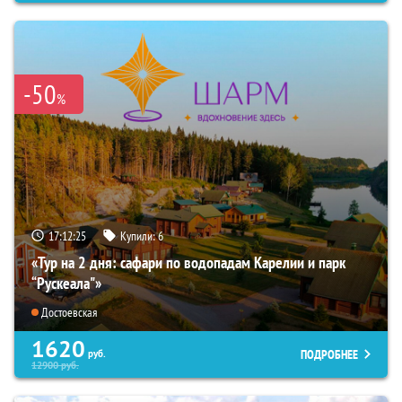
-50
%
17:12:23
Купили:
6
«Тур на 2 дня: сафари по водопадам Карелии и парк
“Рускеала"»
Достоевская
1620
ПОДРОБНЕЕ
руб.
12900
руб.