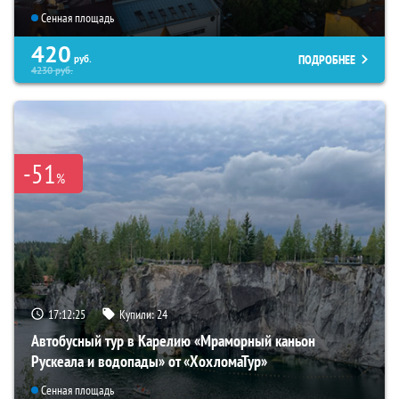
Сенная площадь
420
ПОДРОБНЕЕ
руб.
4230
руб.
-51
%
17:12:23
Купили:
24
Автобусный тур в Карелию «Мраморный каньон
Рускеала и водопады» от «ХохломаТур»
Сенная площадь