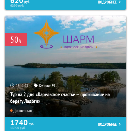
620
ПОДРОБНЕЕ
руб.
6290
руб.
-50
%
17:12:23
Купили:
39
Тур на 2 дня «Карельское счастье — проживание на
берегу Ладоги»
Достоевская
1740
ПОДРОБНЕЕ
руб.
13900
руб.