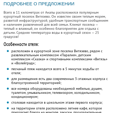
ПОДРОБНЕЕ О ПРЕДЛОЖЕНИИ
Всего в 11 километрах от Анапы расположился популярным
курортный поселок Витязево. Он известен своим теплым морем,
развитой инфраструктурой, удобным транспортным сообщением
и наличием развлечений для всей семьи. Климат поселка —
теплый и влажный, он особенно благоприятен для отдыха с
детьми. Средняя температура воды в курортный сезон — 25
градусов!
Особенности отеля:
расположен в курортной зоне поселка Витязево, рядом с
развлекательным комплексом «Паралия», детским
комплексом «Сказка» и спортивными комплексами «Витязь»
и «Волейград»;
песчаный пляж находится всего в 5 минутах ходьбы от
отеля;
для размещения есть два современных 3-этажных корпуса с
благоустроенной территорией;
все номера оборудованы необходимой мебелью, душем,
туалетом, умывальником, телевизором, холодильником,
кондиционером;
столовая находится в цокольном этаже первого корпуса;
на территории отеля расположено летнее кафе, которое
предлагает блюда на мангале, закуски, прохладительные