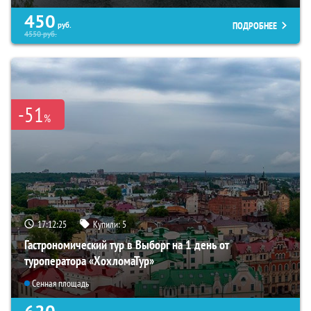
450
ПОДРОБНЕЕ
руб.
4550
руб.
-51
%
17:12:23
Купили:
5
Гастрономический тур в Выборг на 1 день от
туроператора «ХохломаТур»
Сенная площадь