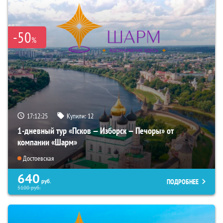
-50
%
17:12:23
Купили:
12
1-дневный тур «Псков — Изборск — Печоры» от
компании «Шарм»
Достоевская
640
ПОДРОБНЕЕ
руб.
5100
руб.