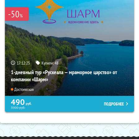
-50
%
17:12:23
Купили:
48
1-дневный тур «Рускеала — мраморное царство» от
компании «Шарм»
Достоевская
490
ПОДРОБНЕЕ
руб.
3900
руб.