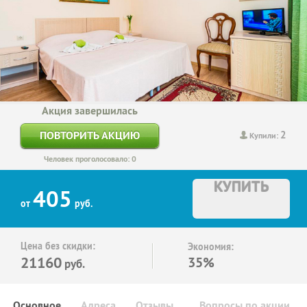
Акция завершилась
2
ПОВТОРИТЬ АКЦИЮ
Купили:
Человек проголосовало: 0
КУПИТЬ
405
от
руб.
Цена без скидки:
Экономия:
21160
35%
руб.
Основное
Адреса
Отзывы
Вопросы по акции