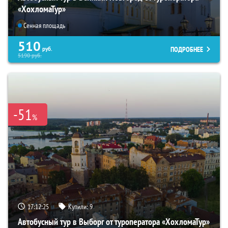
«ХохломаТур»
Сенная площадь
510
ПОДРОБНЕЕ
руб.
5190
руб.
-51
%
17:12:23
Купили:
9
Автобусный тур в Выборг от туроператора «ХохломаТур»