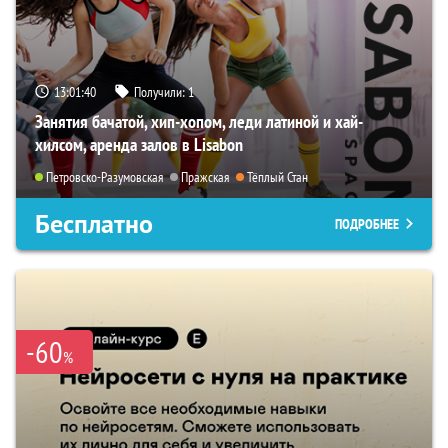
13:01:39
Получили:
1
Занятия бачатой, хип-хопом, леди латиной и хай-
хилсом, аренда залов в Lisabon
Петровско-Разумовская
Пражская
Тёплый Стан
Бесплатно
ПОДРОБНЕЕ
-60
%