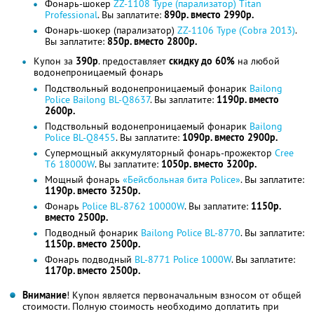
Фонарь-шокер
ZZ-1108 Type (парализатор) Titan
Professional
. Вы заплатите:
890р. вместо 2990р.
Фонарь-шокер (парализатор)
ZZ-1106 Type (Cobra 2013)
.
Вы заплатите:
850р. вместо 2800р.
Купон за
390р
. предоставляет
скидку до 60%
на любой
водонепроницаемый фонарь
Подствольный водонепроницаемый фонарик
Bailong
Police Bailong BL-Q8637
. Вы заплатите:
1
190р. вместо
2600р.
Подствольный водонепроницаемый фонарик
Bailong
Police BL-Q8455
. Вы заплатите:
1090р. вместо 2900р.
Супермощный аккумуляторный фонарь-прожектор
Cree
T6 18000W
. Вы заплатите:
1050р. вместо 3200р.
Мощный фонарь
«Бейсбольная бита Police»
. Вы заплатите:
1190р. вместо 3250р.
Фонарь
Police BL-8762 10000W
. Вы заплатите:
1150р.
вместо 2500р.
Подводный фонарик
Bailong Police BL-8770
. Вы заплатите:
1150р. вместо 2500р.
Фонарь подводный
BL-8771 Police 1000W
. Вы заплатите:
1
170р. вместо 2500р.
Внимание
! Купон является первоначальным взносом от общей
стоимости. Полную стоимость необходимо доплатить при