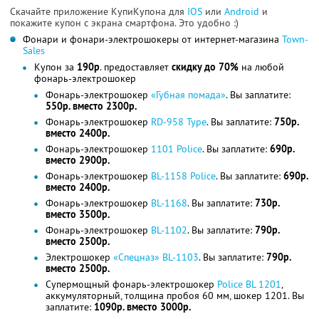
Скачайте приложение КупиКупона для
IOS
или
Android
и
покажите купон с экрана смартфона. Это удобно :)
Фонари и фонари-электрошокеры от интернет-магазина
Town-
Sales
Купон за
190р
. предоставляет
скидку до 70%
на любой
фонарь-электрошокер
Фонарь-электрошокер
«Губная помада»
. Вы заплатите:
550р. вместо 2300р.
Фонарь-электрошокер
RD-958 Type
. Вы заплатите:
750р.
вместо 2400р.
Фонарь-электрошокер
1101 Police
. Вы заплатите:
690р.
вместо 2900р.
Фонарь-электрошокер
BL-1158 Police
. Вы заплатите:
690р.
вместо 2400р.
Фонарь-электрошокер
BL-1168
. Вы заплатите:
730р.
вместо 3500р.
Фонарь-электрошокер
BL-1102
. Вы заплатите:
790р.
вместо 2500р.
Электрошокер
«Спецназ» BL-1103
. Вы заплатите:
790р.
вместо 2500р.
Супермощный фонарь-электрошокер
Police BL 1201
,
аккумуляторный, толщина пробоя 60 мм, шокер 1201. Вы
заплатите:
1090р. вместо 3000р.