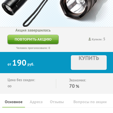
Акция завершилась
5
ПОВТОРИТЬ АКЦИЮ
Купили:
Человек проголосовало: 0
КУПИТЬ
190
от
руб.
Цена без скидки:
Экономия:
∞
70
%
Основное
Адреса
Отзывы
Вопросы по акции